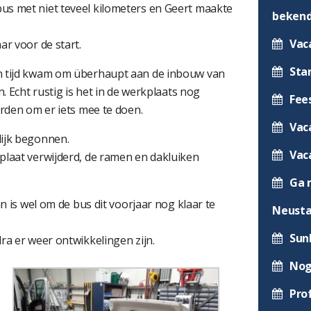
us met niet teveel kilometers en Geert maakte
beken
Vac
ar voor de start.
Sta
en tijd kwam om überhaupt aan de inbouw van
. Echt rustig is het in de werkplaats nog
Fee
orden om er iets mee te doen.
Vac
lijk begonnen.
Vac
plaat verwijderd, de ramen en dakluiken
Ga 
n is wel om de bus dit voorjaar nog klaar te
Neusta
Sun
ra er weer ontwikkelingen zijn.
Nog
Pro