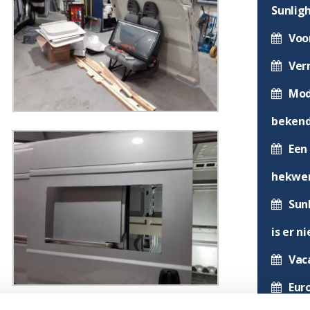
Sunlig
Voo
Ver
Mod
beken
Een 
hekwer
Sun
is er n
Vac
Eur