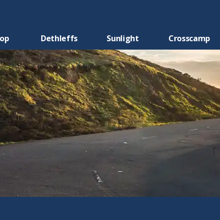
oop
Dethleffs
Sunlight
Crosscamp