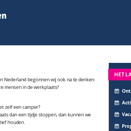
en
HET L
d in Nederland begonnen wij ook na te denken:
e mensen in de werkplaats?
Ont
Acti
t zelf een camper?
Vac
aats dan een tijdje stoppen, dan kunnen we
tief houden.
Pro