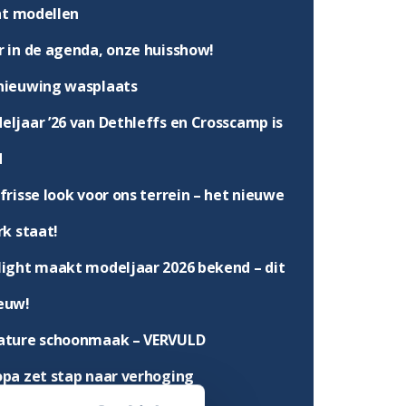
ht modellen
r in de agenda, onze huisshow!
nieuwing wasplaats
eljaar ’26 van Dethleffs en Crosscamp is
d
frisse look voor ons terrein – het nieuwe
k staat!
light maakt modeljaar 2026 bekend – dit
ieuw!
ature schoonmaak – VERVULD
opa zet stap naar verhoging