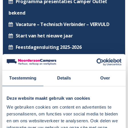
Programma presentaties Camper Outlet
bekend
Vacature – Technisch Verbinder – VERVULD
Start van het nieuwe jaar
Feestdagensluiting 2025-2026
Vacature camperwasser – VERVULD
Vacature werkplaats – VERVULD
Toestemming
Details
Over
Ga mee naar de Sunlight/Capron fabriek in
Neustadt!
Deze website maakt gebruik van cookies
Sunlight Demodagen
We gebruiken cookies om content en advertenties te
personaliseren, om functies voor social media te bieden
Nog meer 2026 modellen in onze showroom
en om ons websiteverkeer te analyseren. Ook delen we
Profiteer van €1400 voordeel op nieuwe
informatie over uw gebruik van onze site met onze