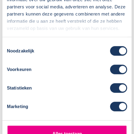
partners voor social media, adverteren en analyse. Deze
Sunlight modellen
partners kunnen deze gegevens combineren met andere
informatie die u aan ze heeft verstrekt of die ze hebben
Voor in de agenda, onze huisshow!
verzameld op basis van uw gebruik van hun services.
Vernieuwing wasplaats
Toestemmingsselectie
Modeljaar ’26 van Dethleffs en Crosscamp is
Noodzakelijk
bekend
Voorkeuren
Een frisse look voor ons terrein – het nieuwe
hekwerk staat!
Statistieken
Sunlight maakt modeljaar 2026 bekend – dit is
er nieuw!
Marketing
Vacature schoonmaak – VERVULD
Europa zet stap naar verhoging
Alles toestaan