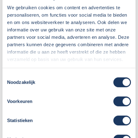
We gebruiken cookies om content en advertenties te
Ga mee naar de Sunlight/Capron fabriek in
personaliseren, om functies voor social media te bieden
Neustadt!
en om ons websiteverkeer te analyseren. Ook delen we
informatie over uw gebruik van onze site met onze
Sunlight Demodagen
partners voor social media, adverteren en analyse. Deze
partners kunnen deze gegevens combineren met andere
Nog meer 2026 modellen in onze showroom
informatie die u aan ze heeft verstrekt of die ze hebben
Profiteer van €1400 voordeel op nieuwe
verzameld op basis van uw gebruik van hun services.
Sunlight modellen
Toestemmingsselectie
Noodzakelijk
Voor in de agenda, onze huisshow!
Vernieuwing wasplaats
Voorkeuren
Modeljaar ’26 van Dethleffs en Crosscamp is
bekend
Statistieken
Een frisse look voor ons terrein – het nieuwe