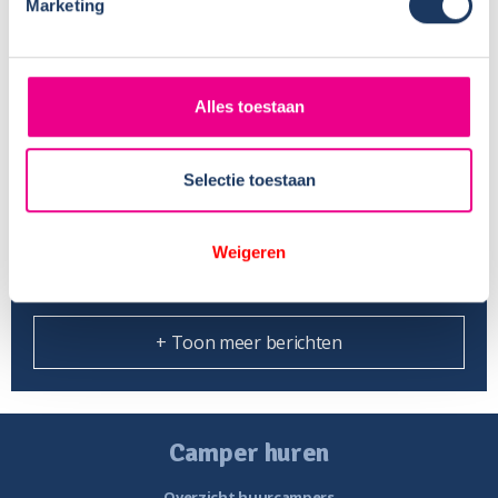
Marketing
hekwerk staat!
Sunlight maakt modeljaar 2026 bekend – dit is
Alles toestaan
er nieuw!
Vacature schoonmaak – VERVULD
Selectie toestaan
Europa zet stap naar verhoging
campergewicht B-rijbewijs
Weigeren
+ Toon meer berichten
Camper huren
Overzicht huurcampers