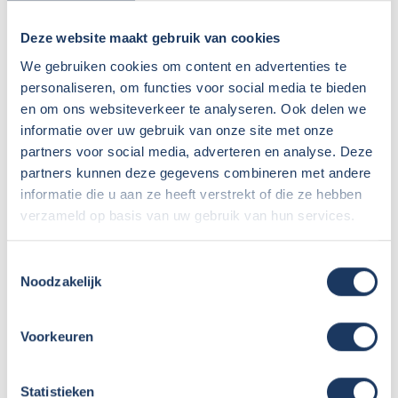
De FULL is verkrijgbaar in twee verschillende lengtes – en
Deze website maakt gebruik van cookies
is daarmee de camper voor iedereen die geen concessies
We gebruiken cookies om content en advertenties te
wil doen aan comfort of avontuur. De Crosscamp Full is op
personaliseren, om functies voor social media te bieden
basis van de Peugeot Boxer. Sinds modeljaar 2025 zijn
en om ons websiteverkeer te analyseren. Ook delen we
zowel de Peugeot Boxer, Fiat Ducato en de Citroen Jumper
informatie over uw gebruik van onze site met onze
technisch gezien hetzelfde.
partners voor social media, adverteren en analyse. Deze
partners kunnen deze gegevens combineren met andere
De nieuwe EXPDN-modellen – half
informatie die u aan ze heeft verstrekt of die ze hebben
integraal campers
verzameld op basis van uw gebruik van hun services.
De EXPDN-modellen zijn de half intergraal campers. Ze
Toestemmingsselectie
worden gebouwd in de Dethleffs fabriek in Isny.
Noodzakelijk
Vergeleken met Dethleffs is de prijs zeer concurrerend.
Voorkeuren
Statistieken