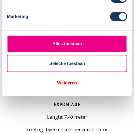
Marketing
Er zijn drie varianten beschikbaar:
Alles toestaan
EXPDN 7.0 E
Selectie toestaan
Lengte: 6,99 meter
Indeling: Twee enkele bedden achterin
Weigeren
Kenmerk: Innovatieve draaibare badkamerwand
EXPDN 7.4 E
Lengte: 7,40 meter
Indeling: Twee enkele bedden achterin