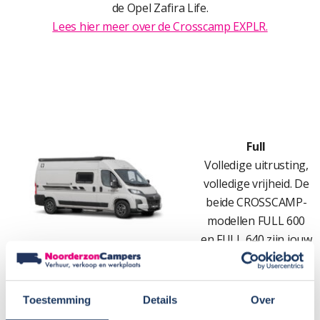
de Opel Zafira Life.
Lees hier meer over de Crosscamp EXPLR.
Full
Volledige uitrusting,
volledige vrijheid. De
beide CROSSCAMP-
modellen FULL 600
en FULL 640 zijn jouw
thuis onderweg. Deze
campers worden bij Sunlight in de fabriek gemaakt en zijn
het broertje van de Sunlight Cliff. Prijstechnisch zijn ze zeer
Toestemming
Details
Over
interessant.