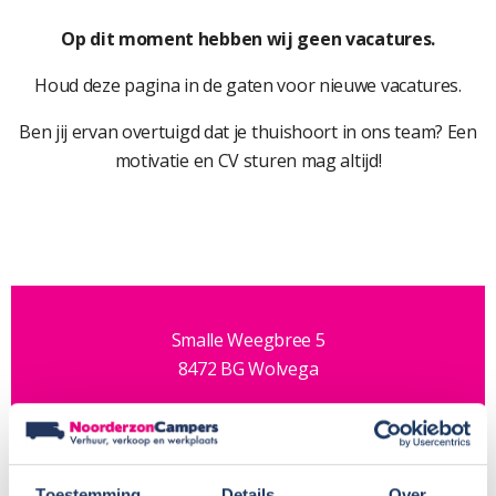
Op dit moment hebben wij geen vacatures.
Houd deze pagina in de gaten voor nieuwe vacatures.
Ben jij ervan overtuigd dat je thuishoort in ons team? Een
motivatie en CV sturen mag altijd!
Smalle Weegbree 5
8472 BG Wolvega
Telefoon: 0561-700 205
Email:
info@noorderzon-campers.nl
Toestemming
Details
Over