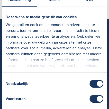
Volg ons:
Deze website maakt gebruik van cookies
We gebruiken cookies om content en advertenties te
Camper huren
personaliseren, om functies voor social media te bieden
en om ons websiteverkeer te analyseren. Ook delen we
Overzicht huurcampers
informatie over uw gebruik van onze site met onze
Gratis E-book – Tig Vragen en Antwoorden over het Huren van
partners voor social media, adverteren en analyse. Deze
een Camper
partners kunnen deze gegevens combineren met andere
Nieuwsbrief verhuur
informatie die u aan ze heeft verstrekt of die ze hebben
Algemene voorwaarden verhuur
verzameld op basis van uw gebruik van hun services.
Verhuurinformatie
Ervaringen van huurders
Toestemmingsselectie
Reiservaring delen
Noodzakelijk
Instructievideo
Reisinformatie
Voorkeuren
Veelgestelde vragen