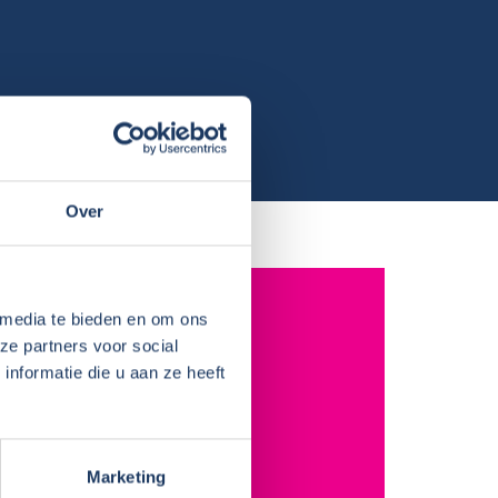
Over
 media te bieden en om ons
 Weegbree 5
ze partners voor social
G Wolvega
nformatie die u aan ze heeft
n: 0561-700 205
nfo@noorderzon-campers.nl
s:
Marketing