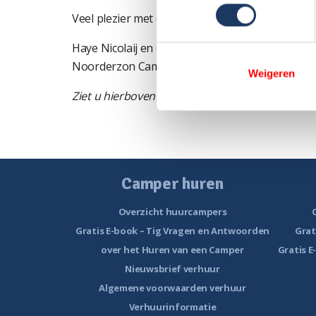
Veel plezier met de voorbereiding!
Haye Nicolaij en Geert van Erp
Noorderzon Campers
Weigeren
Ziet u hierboven de instructievideo niet?
Klik hi
Camper huren
Overzicht huurcampers
Gratis E-book – Tig Vragen en Antwoorden
Grat
over het Huren van een Camper
Gratis E
Nieuwsbrief verhuur
Algemene voorwaarden verhuur
Verhuurinformatie