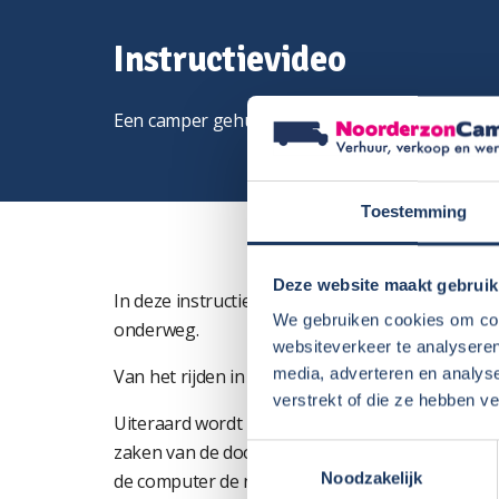
Instructievideo
Een camper gehuurd, maar hoe werkt een camp
Toestemming
Deze website maakt gebruik
In deze instructiefilm kunt u alvast alle inform
We gebruiken cookies om cont
onderweg.
websiteverkeer te analyseren
media, adverteren en analys
Van het rijden in de camper tot het gebruik van h
verstrekt of die ze hebben v
Uiteraard wordt bij het halen van de camper ook
zaken van de door u gehuurde camper – maar met
Toestemmingsselectie
Noodzakelijk
de computer de nodige kennis opdoen.