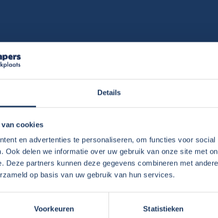
er?
Details
 van cookies
atie krijgen over het gebruik van de camper
ent en advertenties te personaliseren, om functies voor social
Smalle
. Ook delen we informatie over uw gebruik van onze site met on
8472 B
e. Deze partners kunnen deze gegevens combineren met andere i
et toilet – alles wordt uitgebreid uitgelegd.
Telefoo
erzameld op basis van uw gebruik van hun services.
 een uitleg gegeven – zeker over de specifieke
Email:
i
 deze online video kunt u alvast thuis achter
Volg on
Voorkeuren
Statistieken