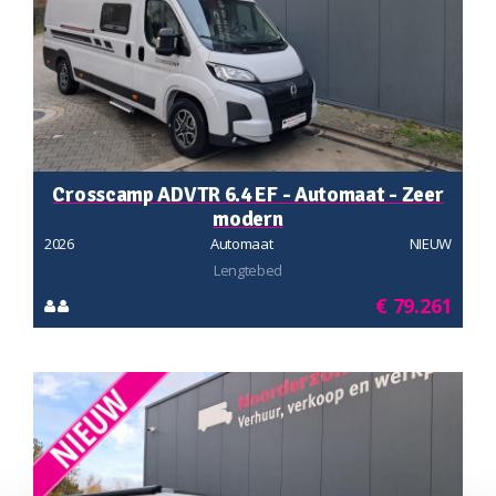
Crosscamp ADVTR 6.4 EF - Automaat - Zeer
modern
2026
Automaat
NIEUW
Lengtebed
€ 79.261