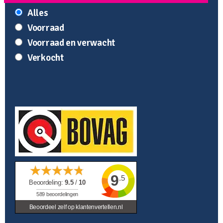
Alles
Voorraad
Voorraad en verwacht
Verkocht
9
.5
Beoordeling:
9.5
/
10
589
beoordelingen
Beoordeel zelf op klantenvertellen.nl