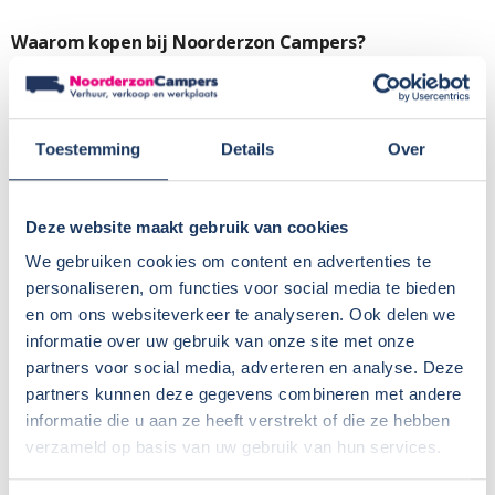
Waarom kopen bij Noorderzon Campers?
Fabrieksgarantie tot 24 maanden na eerste toelating
12 maanden BOVAG garantie (max. 20.000 km)
Uniek bij Noorderzon campers: Twee jaar gratis
Toestemming
Details
Over
onderhoud van het camperdeel
(2× jaarlijkse vochtmeting + 1× campercheck na 2 jaar)
Deze website maakt gebruik van cookies
Geen afleverkosten of rijklaarmaakkosten
Duidelijk en eerlijk advies bij aankoop
We gebruiken cookies om content en advertenties te
Uitgebreide uitleg bij levering
personaliseren, om functies voor social media te bieden
en om ons websiteverkeer te analyseren. Ook delen we
Snelle service bij vragen of problemen
informatie over uw gebruik van onze site met onze
Garantiezaken vaak mogelijk bij één van onze
partners voor social media, adverteren en analyse. Deze
servicepunten
partners kunnen deze gegevens combineren met andere
Scherpe prijzen voor accessoires en aanpassingen
informatie die u aan ze heeft verstrekt of die ze hebben
Afhandeling van fabrieksgarantie voor Sunlight,
verzameld op basis van uw gebruik van hun services.
Crosscamp en Dethleffs