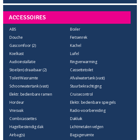
ACCESSOIRES
ABS
Boiler
Douche
Fietsenrek
Gascomfoor (2)
Kachel
Koelkast
Luifel
Audioinstallatie
Ringverwarming
Stoel(en) draaibaar (2)
Cassettetoilet
Toilet/Wasruimte
Afvalwatertank (vast)
Schoonwatertank (vast)
Stuurbekrachtiging
Elektr. bedienbare ramen
Cruisecontrol
Hordeur
Elektr. bedienbare spiegels
Vriesvak
Radio-voorbereiding
Combicassettes
Dakluik
Hagelbestendig dak
Lichtmetalen velgen
Airbag(s)
Bagageruimte