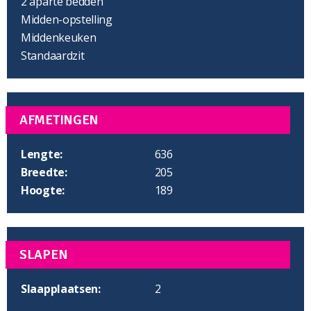
2 aparte bedden
Midden-opstelling
Middenkeuken
Standaardzit
AFMETINGEN
Lengte:
636
Breedte:
205
Hoogte:
189
SLAPEN
Slaapplaatsen:
2