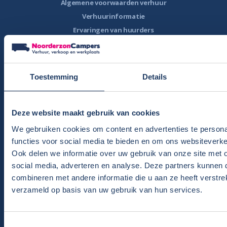
Algemene voorwaarden verhuur
Verhuurinformatie
Ervaringen van huurders
Reiservaring delen
Instructievideo
Reisinformatie
Toestemming
Details
Veelgestelde vragen
Veel voorkomende storingen onderweg
Deze website maakt gebruik van cookies
Camper te koop
We gebruiken cookies om content en advertenties te persona
Overzicht campers te koop
functies voor social media te bieden en om ons websiteverke
Gratis E-book – Tips camper kopen
Ook delen we informatie over uw gebruik van onze site met 
Gratis E-book – 8 fouten bij het kopen van een camper
social media, adverteren en analyse. Deze partners kunnen
combineren met andere informatie die u aan ze heeft verstre
Nieuwsbrief verkoop
verzameld op basis van uw gebruik van hun services.
Algemene voorwaarden
Ervaringen van kopers
Inkoop campers
Toestemmingsselectie