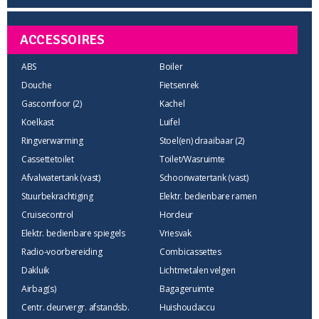
ACCESSOIRES
ABS
Boiler
Douche
Fietsenrek
Gascomfoor (2)
Kachel
Koelkast
Luifel
Ringverwarming
Stoel(en) draaibaar (2)
Cassettetoilet
Toilet/Wasruimte
Afvalwatertank (vast)
Schoonwatertank (vast)
Stuurbekrachtiging
Elektr. bedienbare ramen
Cruisecontrol
Hordeur
Elektr. bedienbare spiegels
Vriesvak
Radio-voorbereiding
Combicassettes
Dakluik
Lichtmetalen velgen
Airbag(s)
Bagageruimte
Centr. deurvergr. afstandsb.
Huishoudaccu