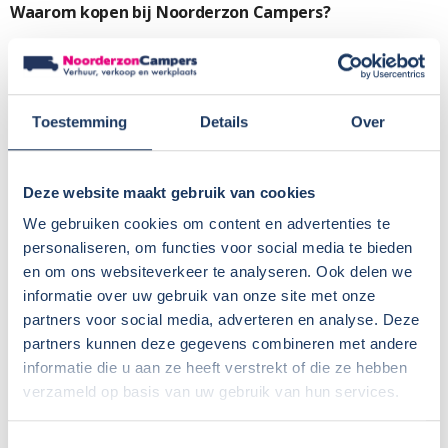
Waarom kopen bij Noorderzon Campers?
Fabrieksgarantie tot 24 maanden na eerste toelating
12 maanden BOVAG garantie (max. 20.000 km)
Uniek bij Noorderzon campers: Twee jaar gratis
Toestemming
Details
Over
onderhoud van het camperdeel
(2× jaarlijkse vochtmeting + 1× campercheck na 2 jaar)
Geen afleverkosten of rijklaarmaakkosten
Deze website maakt gebruik van cookies
Duidelijk en eerlijk advies bij aankoop
We gebruiken cookies om content en advertenties te
Uitgebreide uitleg bij levering
personaliseren, om functies voor social media te bieden
Snelle service bij vragen of problemen
en om ons websiteverkeer te analyseren. Ook delen we
Garantiezaken vaak mogelijk bij één van onze
informatie over uw gebruik van onze site met onze
servicepunten
partners voor social media, adverteren en analyse. Deze
Scherpe prijzen voor accessoires en aanpassingen
partners kunnen deze gegevens combineren met andere
Afhandeling van fabrieksgarantie voor Sunlight,
informatie die u aan ze heeft verstrekt of die ze hebben
Crosscamp en Dethleffs
verzameld op basis van uw gebruik van hun services.
Werkelijk gewicht
Toestemmingsselectie