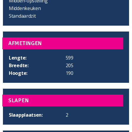
Midden-opstelling
Middenkeuken
Standaardzit
AFMETINGEN
Lengte:
599
Breedte:
205
Hoogte:
190
SLAPEN
Slaapplaatsen:
2