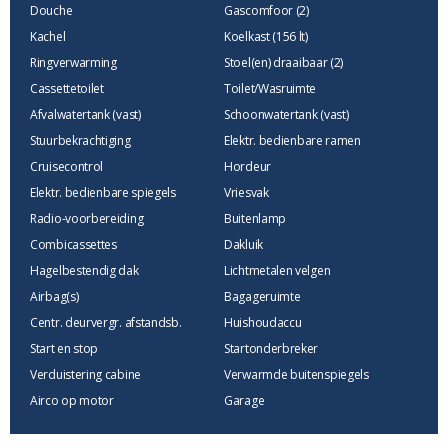
Douche
Gascomfoor (2)
Kachel
Koelkast (156 lt)
Ringverwarming
Stoel(en) draaibaar (2)
Cassettetoilet
Toilet/Wasruimte
Afvalwatertank (vast)
Schoonwatertank (vast)
Stuurbekrachtiging
Elektr. bedienbare ramen
Cruisecontrol
Hordeur
Elektr. bedienbare spiegels
Vriesvak
Radio-voorbereiding
Buitenlamp
Combicassettes
Dakluik
Hagelbestendig dak
Lichtmetalen velgen
Airbag(s)
Bagageruimte
Centr. deurvergr. afstandsb.
Huishoudaccu
Start en stop
Startonderbreker
Verduistering cabine
Verwarmde buitenspiegels
Airco op motor
Garage