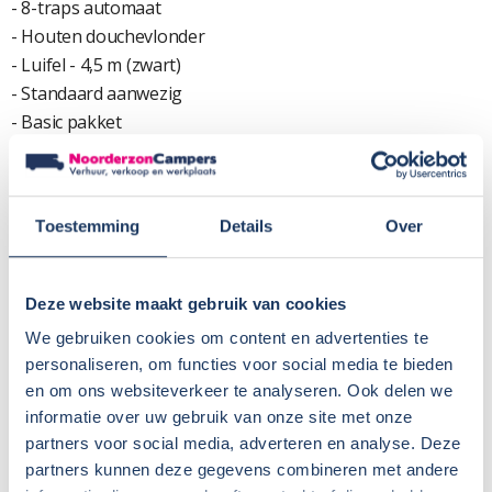
- 8-traps automaat
- Houten douchevlonder
- Luifel - 4,5 m (zwart)
- Standaard aanwezig
- Basic pakket
- Bridge Light, opbouwdeur met raam, hordeur
- Panorama dakluik, dakluik met helder plexiglas
Pakket voorbumper gelakt
Toestemming
Details
Over
- - Voorbumper in kleur, skid plate zwart
- Mistlampen
Pakket lichtmetalen velgen Bicolor
Deze website maakt gebruik van cookies
- - Lederen stuurwiel en versnellingspook, dashboard met
We gebruiken cookies om content en advertenties te
applicaties (Techno Trim)
personaliseren, om functies voor social media te bieden
- 16 inch lichtmetalen velgen Bicolor
en om ons websiteverkeer te analyseren. Ook delen we
Adventure
informatie over uw gebruik van onze site met onze
- - Adventure striping, design bumperlementen
partners voor social media, adverteren en analyse. Deze
- Raam in de cabine, inlegramen
partners kunnen deze gegevens combineren met andere