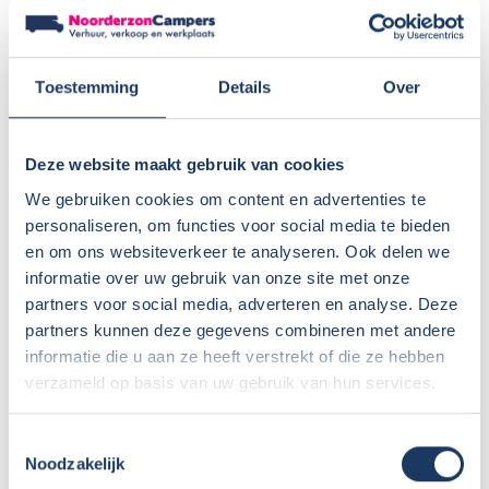
Uniek bij Noorderzon campers: Twee jaar gratis
onderhoud van het camperdeel
(2× jaarlijkse vochtmeting + 1× campercheck na 2 jaar)
Toestemming
Details
Over
Geen afleverkosten of rijklaarmaakkosten
Duidelijk en eerlijk advies bij aankoop
Uitgebreide uitleg bij levering
Deze website maakt gebruik van cookies
Snelle service bij vragen of problemen
We gebruiken cookies om content en advertenties te
Garantiezaken vaak mogelijk bij één van onze
personaliseren, om functies voor social media te bieden
servicepunten
en om ons websiteverkeer te analyseren. Ook delen we
informatie over uw gebruik van onze site met onze
Scherpe prijzen voor accessoires en aanpassingen
partners voor social media, adverteren en analyse. Deze
Afhandeling van fabrieksgarantie voor Sunlight,
partners kunnen deze gegevens combineren met andere
Crosscamp en Dethleffs
informatie die u aan ze heeft verstrekt of die ze hebben
Werkelijk gewicht
verzameld op basis van uw gebruik van hun services.
Het werkelijke gewicht van deze camper, inclusief
aanwezige opties, bedraagt 2722 kg.
Toestemmingsselectie
Noodzakelijk