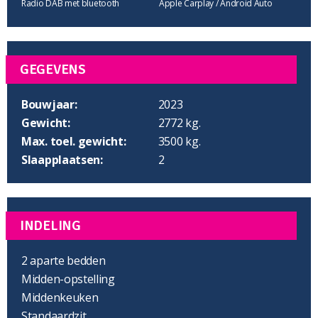
Radio DAB met bluetooth
Apple Carplay / Android Auto
GEGEVENS
Bouwjaar:
2023
Gewicht:
2772 kg.
Max. toel. gewicht:
3500 kg.
Slaapplaatsen:
2
INDELING
2 aparte bedden
Midden-opstelling
Middenkeuken
Standaardzit