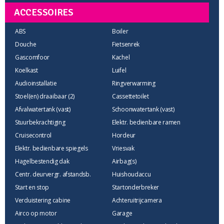
ACCESSOIRES
ABS
Boiler
Douche
Fietsenrek
Gascomfoor
Kachel
Koelkast
Luifel
Audioinstallatie
Ringverwarming
Stoel(en) draaibaar (2)
Cassettetoilet
Afvalwatertank (vast)
Schoonwatertank (vast)
Stuurbekrachtiging
Elektr. bedienbare ramen
Cruisecontrol
Hordeur
Elektr. bedienbare spiegels
Vriesvak
Hagelbestendig dak
Airbag(s)
Centr. deurvergr. afstandsb.
Huishoudaccu
Start en stop
Startonderbreker
Verduistering cabine
Achteruitrijcamera
Airco op motor
Garage