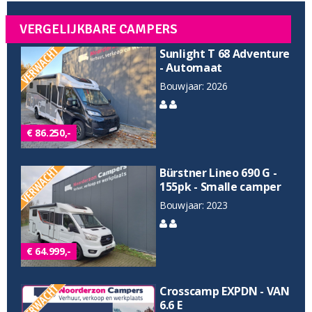
VERGELIJKBARE CAMPERS
Sunlight T 68 Adventure
- Automaat
Bouwjaar: 2026
€ 86.250,-
Bürstner Lineo 690 G -
155pk - Smalle camper
Bouwjaar: 2023
€ 64.999,-
Crosscamp EXPDN - VAN
6.6 E