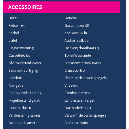
ACCESSOIRES
Boiler
Douche
Fietsenrek
Gascomfoor (2)
Kachel
Koelkast (92 lt)
Luifel
Audioinstallatie
Ringverwarming
Stoel(en) draaibaar (2)
Cassettetoilet
Toilet/Wasruimte
Afvalwatertank (vast)
Schoonwatertank (vast)
Stuurbekrachtiging
Cruisecontrol
Hordeur
Elektr. bedienbare spiegels
Navigatie
Vriesvak
Radio-voorbereiding
Combicassettes
Hagelbestendig dak
Lichtmetalen velgen
Huishoudaccu
Startonderbreker
Verduistering cabine
Verwarmde buitenspiegels
Achteruitrijcamera
Airco op motor