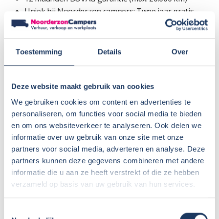
Uniek bij Noorderzon campers: Twee jaar gratis
onderhoud van het camperdeel
(2× jaarlijkse vochtmeting + 1× campercheck na 2 jaar)
Geen afleverkosten of rijklaarmaakkosten
Toestemming
Details
Over
Duidelijk en eerlijk advies bij aankoop
Uitgebreide uitleg bij levering
Snelle service bij vragen of problemen
Deze website maakt gebruik van cookies
Garantiezaken vaak mogelijk bij één van onze
We gebruiken cookies om content en advertenties te
servicepunten
personaliseren, om functies voor social media te bieden
Scherpe prijzen voor accessoires en aanpassingen
en om ons websiteverkeer te analyseren. Ook delen we
informatie over uw gebruik van onze site met onze
Afhandeling van fabrieksgarantie voor Sunlight,
partners voor social media, adverteren en analyse. Deze
Crosscamp en Dethleffs
partners kunnen deze gegevens combineren met andere
informatie die u aan ze heeft verstrekt of die ze hebben
Werkelijk gewicht
verzameld op basis van uw gebruik van hun services.
Het werkelijke gewicht van deze camper, inclusief
aanwezige opties, bedraagt 2601 kg.
Toestemmingsselectie