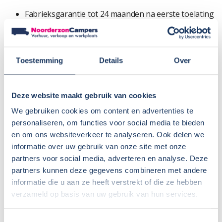
Fabrieksgarantie tot 24 maanden na eerste toelating
12 maanden BOVAG garantie (max. 20.000 km)
Uniek bij Noorderzon campers: Twee jaar gratis
onderhoud van het camperdeel
Toestemming
Details
Over
(2× jaarlijkse vochtmeting + 1× campercheck na 2 jaar)
Geen afleverkosten of rijklaarmaakkosten
Duidelijk en eerlijk advies bij aankoop
Deze website maakt gebruik van cookies
Uitgebreide uitleg bij levering
We gebruiken cookies om content en advertenties te
Snelle service bij vragen of problemen
personaliseren, om functies voor social media te bieden
Garantiezaken vaak mogelijk bij één van onze
en om ons websiteverkeer te analyseren. Ook delen we
servicepunten
informatie over uw gebruik van onze site met onze
Scherpe prijzen voor accessoires en aanpassingen
partners voor social media, adverteren en analyse. Deze
Afhandeling van fabrieksgarantie voor Sunlight,
partners kunnen deze gegevens combineren met andere
Crosscamp en Dethleffs
informatie die u aan ze heeft verstrekt of die ze hebben
verzameld op basis van uw gebruik van hun services.
Werkelijk gewicht
Toestemmingsselectie