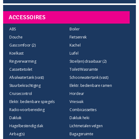
ACCESSOIRES
ABS
Boiler
Douche
Fietsenrek
Gascomfoor (2)
Kachel
Koelkast
Luifel
Ringverwarming
Stoel(en) draaibaar (2)
Cassettetoilet
Toilet/Wasruimte
Afvalwatertank (vast)
Schoonwatertank (vast)
Stuurbekrachtiging
Elektr. bedienbare ramen
Cruisecontrol
Hordeur
Elektr. bedienbare spiegels
Vriesvak
Radio-voorbereiding
Combicassettes
Dakluik
Dakluik heki
Hagelbestendig dak
Lichtmetalen velgen
Airbag(s)
Bagageruimte