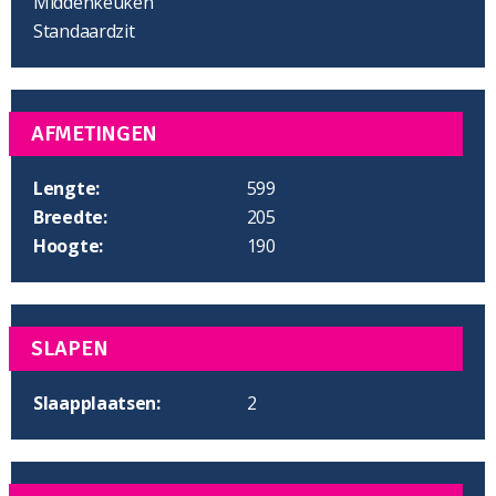
Middenkeuken
Standaardzit
AFMETINGEN
Lengte:
599
Breedte:
205
Hoogte:
190
SLAPEN
Slaapplaatsen:
2