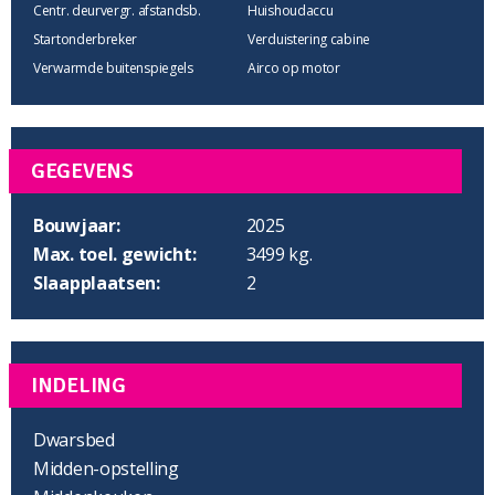
Centr. deurvergr. afstandsb.
Huishoudaccu
Startonderbreker
Verduistering cabine
Verwarmde buitenspiegels
Airco op motor
GEGEVENS
Bouwjaar:
2025
Max. toel. gewicht:
3499 kg.
Slaapplaatsen:
2
INDELING
Dwarsbed
Midden-opstelling