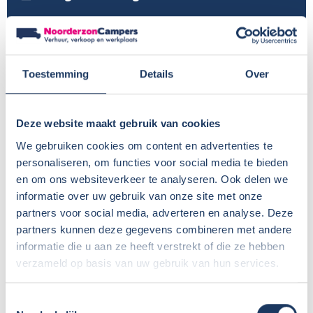
Nog meer 2026 modellen in onze showroom
Profiteer van €1400 voordeel op nieuwe
Toestemming
Details
Over
Sunlight modellen
Voor in de agenda, onze huisshow!
Deze website maakt gebruik van cookies
Vernieuwing wasplaats
We gebruiken cookies om content en advertenties te
Modeljaar ’26 van Dethleffs en Crosscamp is
personaliseren, om functies voor social media te bieden
en om ons websiteverkeer te analyseren. Ook delen we
bekend
informatie over uw gebruik van onze site met onze
partners voor social media, adverteren en analyse. Deze
Een frisse look voor ons terrein – het nieuwe
partners kunnen deze gegevens combineren met andere
hekwerk staat!
informatie die u aan ze heeft verstrekt of die ze hebben
verzameld op basis van uw gebruik van hun services.
Sunlight maakt modeljaar 2026 bekend – dit is
er nieuw!
Toestemmingsselectie