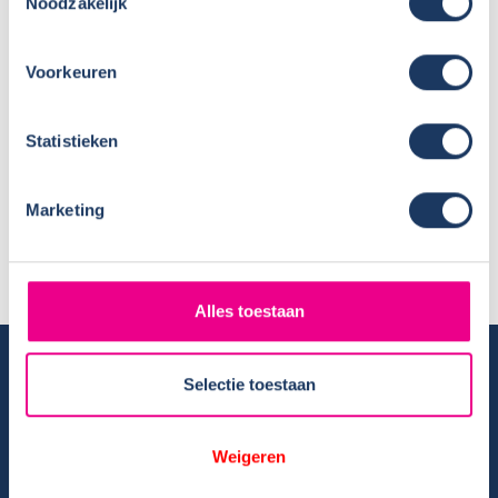
Noodzakelijk
Vacature schoonmaak – VERVULD
Europa zet stap naar verhoging
Voorkeuren
campergewicht B-rijbewijs
Statistieken
Vacature werkplaats – VERVULD
Marketing
+ Toon meer berichten
Alles toestaan
Camper huren
Selectie toestaan
Overzicht huurcampers
Gratis E-book – Tig Vragen en Antwoorden over het Huren van
Weigeren
een Camper