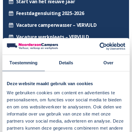
Start van het nieuwe jaar
Feestdagensluiting 2025-2026
Vacature camperwasser – VERVULD
Vacature werkplaats – VERVULD
Ga mee naar de Sunlight/Capron fabriek in
Neustadt!
Toestemming
Details
Over
Sunlight Demodagen
Nog meer 2026 modellen in onze showroom
Deze website maakt gebruik van cookies
We gebruiken cookies om content en advertenties te
Profiteer van €1400 voordeel op nieuwe
personaliseren, om functies voor social media te bieden
Sunlight modellen
en om ons websiteverkeer te analyseren. Ook delen we
informatie over uw gebruik van onze site met onze
Voor in de agenda, onze huisshow!
partners voor social media, adverteren en analyse. Deze
partners kunnen deze gegevens combineren met andere
Vernieuwing wasplaats