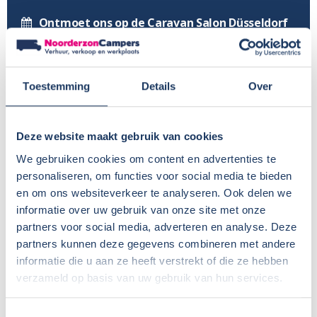
Ontmoet ons op de Caravan Salon Düsseldorf
Actie! Gratis laatste tankbeurt bij inlevering
Vacature Management Assistent – VERVULD
Toestemming
Details
Over
Programma presentaties Camper Outlet
bekend
Deze website maakt gebruik van cookies
We gebruiken cookies om content en advertenties te
Vacature – Technisch Verbinder – VERVULD
personaliseren, om functies voor social media te bieden
Start van het nieuwe jaar
en om ons websiteverkeer te analyseren. Ook delen we
informatie over uw gebruik van onze site met onze
Feestdagensluiting 2025-2026
partners voor social media, adverteren en analyse. Deze
partners kunnen deze gegevens combineren met andere
Vacature camperwasser – VERVULD
informatie die u aan ze heeft verstrekt of die ze hebben
Vacature werkplaats – VERVULD
verzameld op basis van uw gebruik van hun services.
Ga mee naar de Sunlight/Capron fabriek in
Toestemmingsselectie