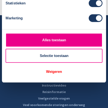
Statistieken
Marketing
Camper huren
Overzicht huurcampers
Gratis E-book – Tig Vragen en Antwoorden over het Huren van
Alles toestaan
een Camper
Nieuwsbrief verhuur
Selectie toestaan
Algemene voorwaarden verhuur
Verhuurinformatie
Weigeren
Ervaringen van huurders
Reiservaring delen
Instructievideo
Reisinformatie
Veelgestelde vragen
Veel voorkomende storingen onderweg