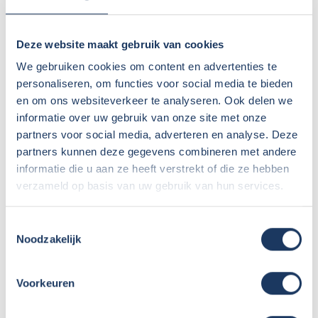
Vernieuwing wasplaats
Modeljaar ’26 van Dethleffs en Crosscamp is
Deze website maakt gebruik van cookies
bekend
We gebruiken cookies om content en advertenties te
personaliseren, om functies voor social media te bieden
Een frisse look voor ons terrein – het nieuwe
en om ons websiteverkeer te analyseren. Ook delen we
hekwerk staat!
informatie over uw gebruik van onze site met onze
partners voor social media, adverteren en analyse. Deze
Sunlight maakt modeljaar 2026 bekend – dit is
partners kunnen deze gegevens combineren met andere
informatie die u aan ze heeft verstrekt of die ze hebben
er nieuw!
verzameld op basis van uw gebruik van hun services.
Vacature schoonmaak – VERVULD
Toestemmingsselectie
Europa zet stap naar verhoging
Noodzakelijk
campergewicht B-rijbewijs
Voorkeuren
+ Toon meer berichten