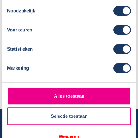
hekwerk staat!
Toestemmingsselectie
Noodzakelijk
Sunlight maakt modeljaar 2026 bekend – dit is
er nieuw!
Voorkeuren
Vacature schoonmaak – VERVULD
Statistieken
Europa zet stap naar verhoging
campergewicht B-rijbewijs
Marketing
+ Toon meer berichten
Alles toestaan
Selectie toestaan
Camper huren
Overzicht huurcampers
Weigeren