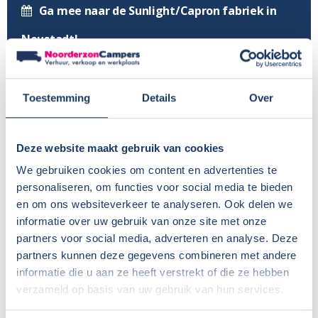
Ga mee naar de Sunlight/Capron fabriek in
Neustadt!
Sunlight Demodagen
Nog meer 2026 modellen in onze showroom
Toestemming
Details
Over
Profiteer van €1400 voordeel op nieuwe
Deze website maakt gebruik van cookies
Sunlight modellen
We gebruiken cookies om content en advertenties te
Voor in de agenda, onze huisshow!
personaliseren, om functies voor social media te bieden
en om ons websiteverkeer te analyseren. Ook delen we
Vernieuwing wasplaats
informatie over uw gebruik van onze site met onze
Modeljaar ’26 van Dethleffs en Crosscamp is
partners voor social media, adverteren en analyse. Deze
partners kunnen deze gegevens combineren met andere
bekend
informatie die u aan ze heeft verstrekt of die ze hebben
verzameld op basis van uw gebruik van hun services.
Een frisse look voor ons terrein – het nieuwe