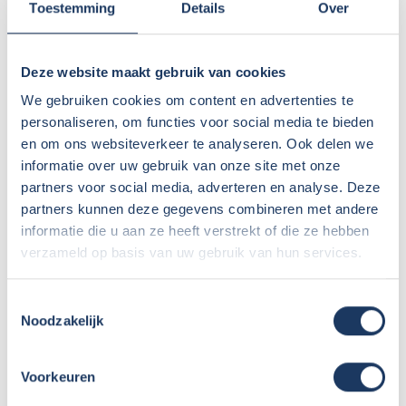
Vacature – Technisch Verbinder – VERVULD
Toestemming
Details
Over
Start van het nieuwe jaar
Deze website maakt gebruik van cookies
Feestdagensluiting 2025-2026
We gebruiken cookies om content en advertenties te
Vacature camperwasser – VERVULD
personaliseren, om functies voor social media te bieden
en om ons websiteverkeer te analyseren. Ook delen we
Vacature werkplaats – VERVULD
informatie over uw gebruik van onze site met onze
Ga mee naar de Sunlight/Capron fabriek in
partners voor social media, adverteren en analyse. Deze
partners kunnen deze gegevens combineren met andere
Neustadt!
informatie die u aan ze heeft verstrekt of die ze hebben
verzameld op basis van uw gebruik van hun services.
Sunlight Demodagen
Nog meer 2026 modellen in onze showroom
Toestemmingsselectie
Noodzakelijk
Profiteer van €1400 voordeel op nieuwe
Sunlight modellen
Voorkeuren
Voor in de agenda, onze huisshow!