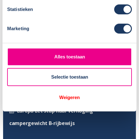
Statistieken
Vernieuwing wasplaats
Modeljaar ’26 van Dethleffs en Crosscamp is
Marketing
bekend
Een frisse look voor ons terrein – het nieuwe
Alles toestaan
hekwerk staat!
Sunlight maakt modeljaar 2026 bekend – dit is
Selectie toestaan
er nieuw!
Weigeren
Vacature schoonmaak – VERVULD
Europa zet stap naar verhoging
campergewicht B-rijbewijs