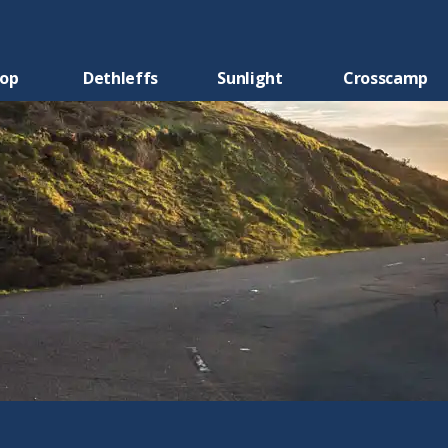
oop
Dethleffs
Sunlight
Crosscamp