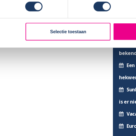
avanonderdelen.nl
Sunlig
mmelts.
Voo
wikkelen van onze webshop
Ver
Selectie toestaan
us en hopen dat onze samenwerking een groot
Mod
beken
Een 
hekwer
Sun
is er n
Vac
Eur