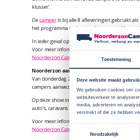
klusser’.
De
camper
is bij alle 8 afleveringen gebruikt al
het programma en komt ook een aantal keren in
In ieder geval op donderdag 12 maart om 20.30 u
Voor meer informatie:
Noorderzon Campers in Help mijn man is kluss
Toestemming
Noorderzon aanwezig op Occasion Show As
Van donderdag 26 maart t/m zondag 29 maart 
Deze website maakt gebruik
campers aanwezig zijn op de Occasion Show in 
We gebruiken cookies om cont
websiteverkeer te analyseren
Op deze show in de TT hall zullen bijna 30 aut
media, adverteren en analys
auto’s, caravans en campers aanbieden.
verstrekt of die ze hebben v
Voor meer informatie over openingstijden en adr
Toestemmingsselectie
Noorderzon Campers op Occasion Show Assen
Noodzakelijk