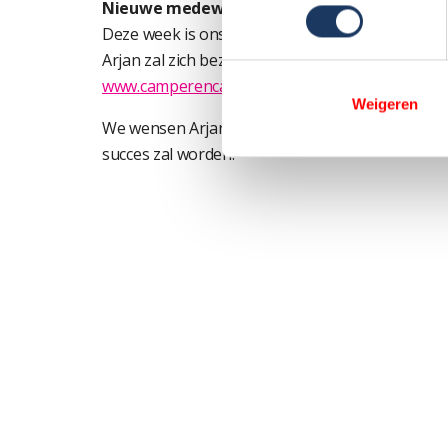
Nieuwe medewerker Webshop CamperEnCar
Deze week is ons team uitgebreid met Arjan Re
Arjan zal zich bezighouden met het verder ont
www.camperencaravanonderdelen.nl
.
Weigeren
We wensen Arjan heel veel succes met deze kl
succes zal worden.