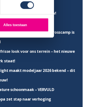
ht modellen
r in de agenda, onze huisshow!
nieuwing wasplaats
Alles toestaan
eljaar ’26 van Dethleffs en Crosscamp is
d
frisse look voor ons terrein – het nieuwe
k staat!
light maakt modeljaar 2026 bekend – dit
ieuw!
ature schoonmaak – VERVULD
opa zet stap naar verhoging