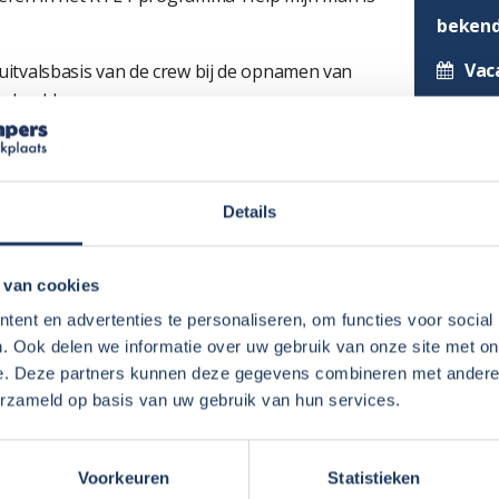
beken
Vac
s uitvalsbasis van de crew bij de opnamen van
 beeld.
Sta
ur bij RTL4.
Fee
Vac
er
Details
Vac
sen
zal Noorderzon Campers met een aantal
 van cookies
Ga 
Assen.
ent en advertenties te personaliseren, om functies voor social
Neusta
. Ook delen we informatie over uw gebruik van onze site met on
o-, caravan- en camperbedrijven meer dan 600
e. Deze partners kunnen deze gegevens combineren met andere i
Sun
erzameld op basis van uw gebruik van hun services.
Nog
es, zie:
Pro
Voorkeuren
Statistieken