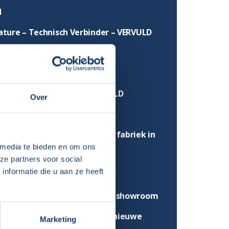
d
ature – Technisch Verbinder – VERVULD
rt van het nieuwe jaar
stdagensluiting 2025-2026
ature camperwasser – VERVULD
Over
ature werkplaats – VERVULD
mee naar de Sunlight/Capron fabriek in
 media te bieden en om ons
dt!
ze partners voor social
nformatie die u aan ze heeft
light Demodagen
 meer 2026 modellen in onze showroom
fiteer van €1400 voordeel op nieuwe
Marketing