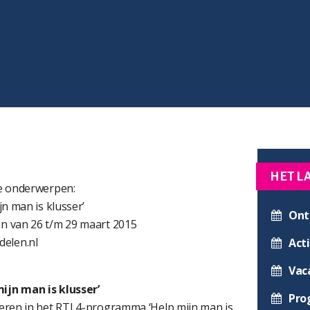
HET L
e onderwerpen:
n man is klusser’
Ont
n van 26 t/m 29 maart 2015
elen.nl
Acti
Vac
jn man is klusser’
Pro
eren in het RTL4-programma ‘Help mijn man is