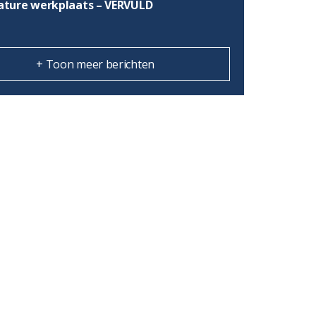
ature werkplaats – VERVULD
+ Toon meer berichten