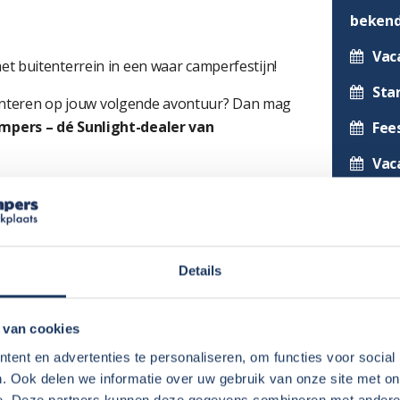
beken
Vac
t buitenterrein in een waar camperfestijn!
Sta
riënteren op jouw volgende avontuur? Dan mag
pers – dé Sunlight-dealer van
Fee
Vac
indelingen
van de populaire
Sunlight half-
Vac
 al weet wat je zoekt, of je nog aan het
eale Sunlight camper te vinden.
Ga 
Neusta
en van modeljaar 2026
, én je kunt profiteren
Details
derhouden ex-verhuur campers
.
Sun
 van cookies
Nog
ent en advertenties te personaliseren, om functies voor social
Pro
. Ook delen we informatie over uw gebruik van onze site met on
ight te bekijken
e. Deze partners kunnen deze gegevens combineren met andere i