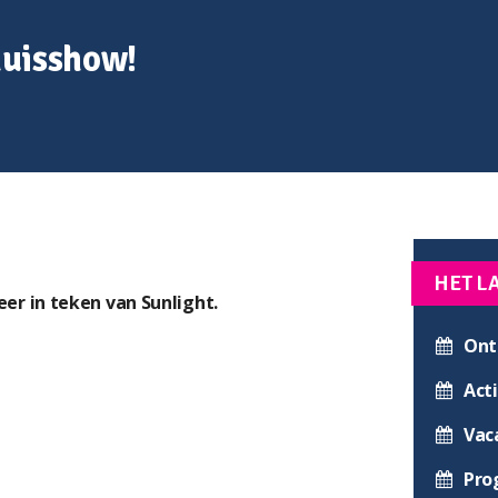
huisshow!
HET L
er in teken van Sunlight.
Ont
Acti
Vac
Pro