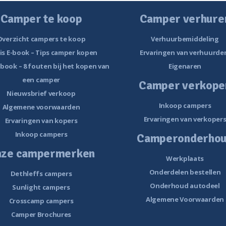
Camper te koop
Camper verhure
Overzicht campers te koop
Verhuurbemiddeling
is E-book – Tips camper kopen
Ervaringen van verhuurde
-book – 8 fouten bij het kopen van
Eigenaren
een camper
Camper verkope
Nieuwsbrief verkoop
Inkoop campers
Algemene voorwaarden
Ervaringen van verkoper
Ervaringen van kopers
Inkoop campers
Camperonderho
nze campermerken
Werkplaats
Onderdelen bestellen
Dethleffs campers
Onderhoud autodeel
Sunlight campers
Algemene Voorwaarden
Crosscamp campers
Camper Brochures