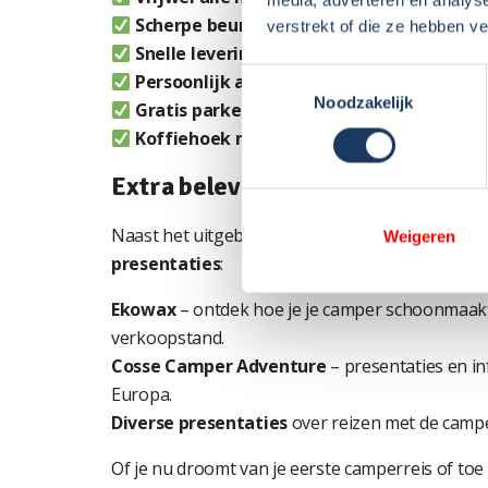
Scherpe beursaanbiedingen
– alleen tijde
verstrekt of die ze hebben v
Snelle levering
door ruime voorraad
Toestemmingsselectie
Persoonlijk advies
in een ontspannen, laag
Noodzakelijk
Gratis parkeren
Koffiehoek met iets lekkers
– gezellig en 
Extra beleving: stands & presenta
Naast het uitgebreide camperaanbod zijn er o
Weigeren
presentaties
:
Ekowax
– ontdek hoe je je camper schoonmaa
verkoopstand.
Cosse Camper Adventure
– presentaties en i
Europa.
Diverse presentaties
over reizen met de camper
Of je nu droomt van je eerste camperreis of toe