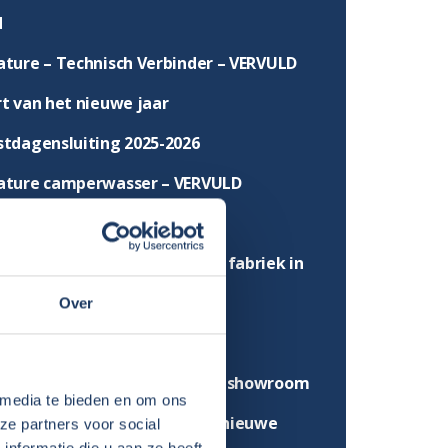
d
ature – Technisch Verbinder – VERVULD
rt van het nieuwe jaar
stdagensluiting 2025-2026
ature camperwasser – VERVULD
ature werkplaats – VERVULD
mee naar de Sunlight/Capron fabriek in
dt!
Over
light Demodagen
 meer 2026 modellen in onze showroom
 media te bieden en om ons
fiteer van €1400 voordeel op nieuwe
ze partners voor social
nformatie die u aan ze heeft