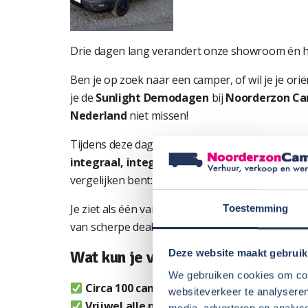
Drie dagen lang verandert onze showroom én he
Ben je op zoek naar een camper, of wil je je o
je de
Sunlight Demodagen
bij
Noorderzon Cam
Nederland
niet missen!
Tijdens deze dagen presenteren we
bijna alle 
integraal, integraal én buscampers
. Of je nu
vergelijken bent:
dit is hét moment
om jouw id
Je ziet als één van de eersten de
nieuwe modell
Toestemming
van scherpe deals op een ruime selectie
net on
Wat kun je verwachten?
Deze website maakt gebruik
We gebruiken cookies om cont
Circa 100 campers op voorraad
websiteverkeer te analyseren
Vrijwel alle nieuwe 2026 modellen
van Sunl
media, adverteren en analys