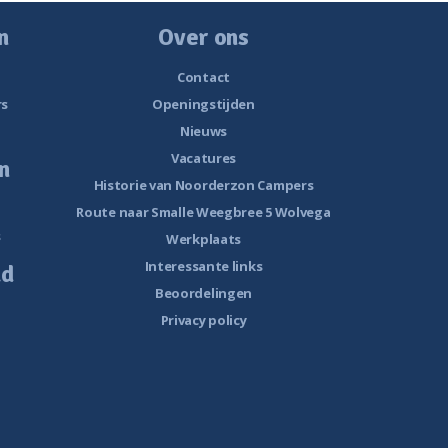
n
Over ons
Contact
rs
Openingstijden
Nieuws
Vacatures
n
Historie van Noorderzon Campers
Route naar Smalle Weegbree 5 Wolvega
s
Werkplaats
Interessante links
ud
Beoordelingen
Privacy policy