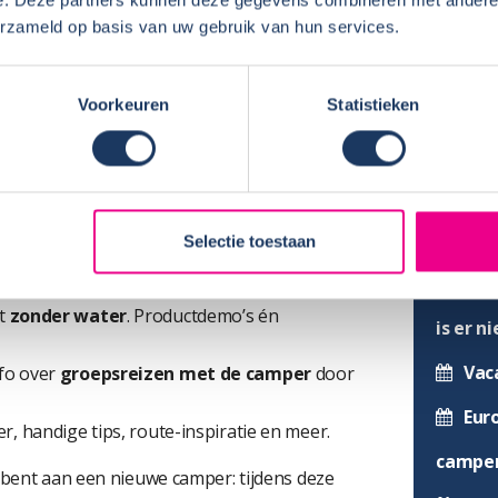
Sunlig
ns de demodagen
erzameld op basis van uw gebruik van hun services.
Ver
drempelige sfeer
Mod
Voorkeuren
Statistieken
gastvrij zoals je van ons gewend bent
beken
ties
Een 
hekwer
ok weer
interessante stands en boeiende
Selectie toestaan
Sun
kt
zonder water
. Productdemo’s én
is er n
Vac
nfo over
groepsreizen met de camper
door
Eur
, handige tips, route-inspiratie en meer.
camper
 bent aan een nieuwe camper: tijdens deze