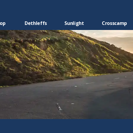
oop
Dethleffs
Sunlight
Crosscamp