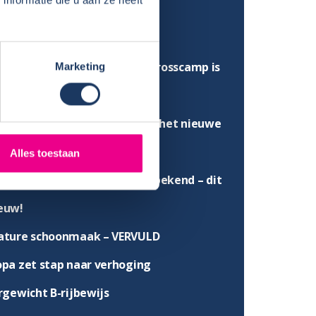
ht modellen
nieuwing wasplaats
eljaar ’26 van Dethleffs en Crosscamp is
Marketing
d
frisse look voor ons terrein – het nieuwe
k staat!
Alles toestaan
light maakt modeljaar 2026 bekend – dit
ieuw!
ature schoonmaak – VERVULD
opa zet stap naar verhoging
gewicht B-rijbewijs