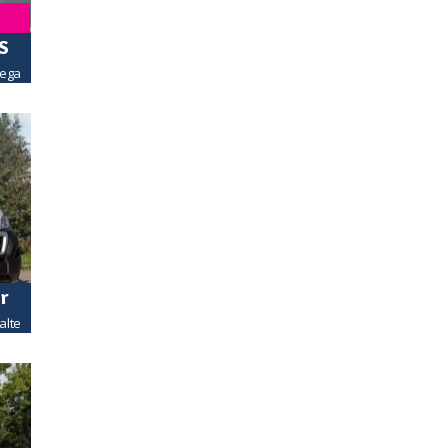
ES
ega
r
alte