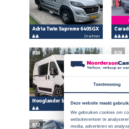
Adria Twin Supreme 640SGX
Carad
Drachten
B26
B28
Toestemming
La
Hooglander buscamper S2
Volks
Deze website maakt gebruik
Raalte
374 automaat
XL Ad
We gebruiken cookies om cont
websiteverkeer te analyseren
B32
B34
media, adverteren en analys