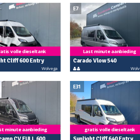
E7
atis volle dieseltank
Last minute aanbieding
ht Cliff 600 Entry
Carado Vlow 540
Wolvega
Wolv
E31
st minute aanbieding
gratis volle dieseltank
camp CV FULL 600
Sunlight Cliff 640 Entry