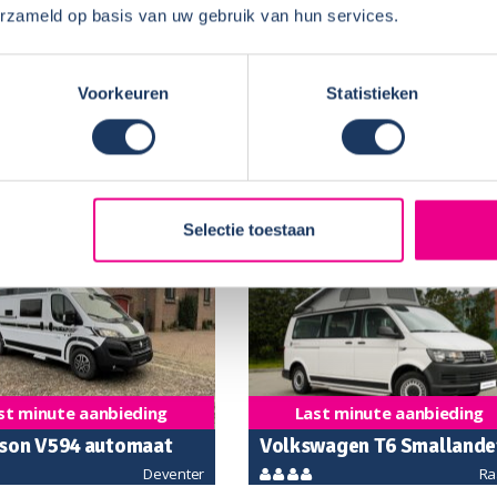
erzameld op basis van uw gebruik van hun services.
Voorkeuren
Statistieken
Najaarsaanbieding
ot Boxer Hooglander
Dethleffs Globetrail 600S
Raalte
Wolv
2
automaat
Selectie toestaan
B43
st minute aanbieding
Last minute aanbieding
son V594 automaat
Volkswagen T6 Smallande
Deventer
Ra
XL Adventure