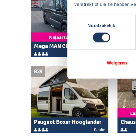
verstrekt of die ze hebben v
Toestemmingsselectie
Noodzakelijk
Najaarsaanbieding
Mega MAN Classic 600
Peuge
Oosterhout
HEFdak-1 automaat HRL-73-
S2 37
Weigeren
P
B39
B41
La
Peugeot Boxer Hooglander
Chaus
Raalte
S4