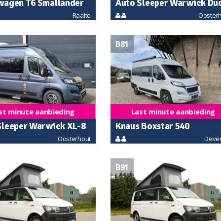
wagen T6 Smallander
Auto Sleeper Warwick Du
Raalte
Ooster
automaat 2
B81
st minute aanbieding
Last minute aanbieding
Sleeper Warwick XL-8
Knaus Boxstar 540
Oosterhout
Deve
aat
B91