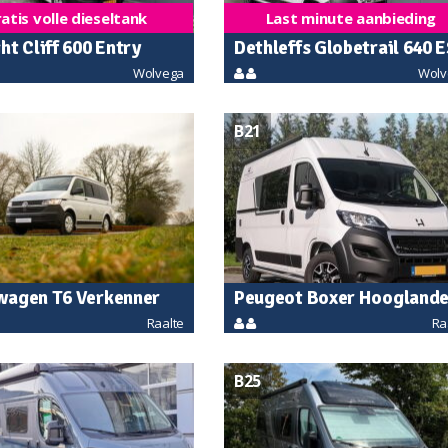
atis volle dieseltank
Last minute aanbieding
ht Cliff 600 Entry
Dethleffs Globetrail 640 
Wolvega
Wolv
automaat
B21
wagen T6 Verkenner
Peugeot Boxer Hooglande
Raalte
Ra
S2
B25