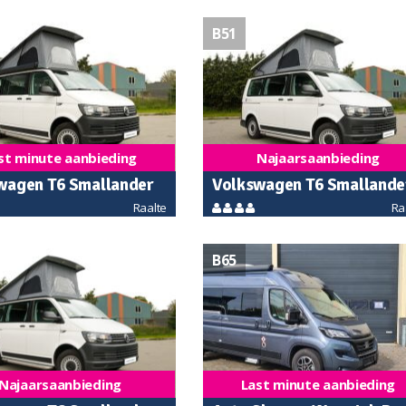
B51
st minute aanbieding
Najaarsaanbieding
wagen T6 Smallander
Volkswagen T6 Smallande
Raalte
Ra
ture
B65
Najaarsaanbieding
Last minute aanbieding