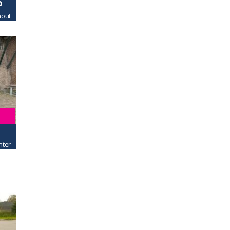
o
hout
nter