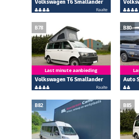
Volkswagen T6 Smallander
Volks
Raalte
B78
B80
Last minute aanbieding
La
Volkswagen T6 Smallander
Auto 
Raalte
autom
B82
B85