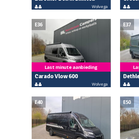
Wolvega
C621
E36
E37
Last minute aanbieding
La
Carado Vlow 600
Dethle
Wolvega
E40
E50