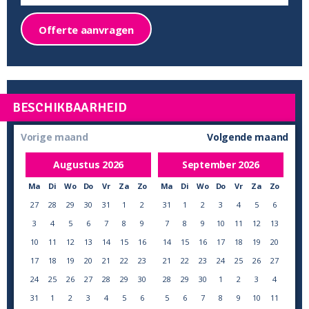
Offerte aanvragen
BESCHIKBAARHEID
Vorige maand
Volgende maand
Augustus
2026
September
2026
Ma
Di
Wo
Do
Vr
Za
Zo
Ma
Di
Wo
Do
Vr
Za
Zo
27
28
29
30
31
1
2
31
1
2
3
4
5
6
3
4
5
6
7
8
9
7
8
9
10
11
12
13
10
11
12
13
14
15
16
14
15
16
17
18
19
20
17
18
19
20
21
22
23
21
22
23
24
25
26
27
24
25
26
27
28
29
30
28
29
30
1
2
3
4
31
1
2
3
4
5
6
5
6
7
8
9
10
11