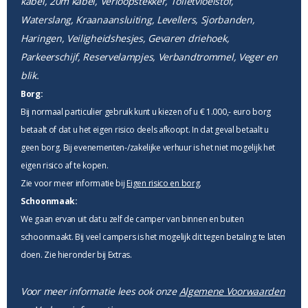
kabel, 20m kabel, Verloopstekker, Toiletvloeistof,
Waterslang, Kraanaansluiting, Levellers, Sjorbanden,
Haringen, Veiligheidshesjes, Gevaren driehoek,
Parkeerschijf, Reservelampjes, Verbandtrommel, Veger en
blik.
Borg:
Bij normaal particulier gebruik kunt u kiezen of u € 1.000,- euro borg
betaalt of dat u het eigen risico deels afkoopt. In dat geval betaalt u
geen borg. Bij evenementen-/zakelijke verhuur is het niet mogelijk het
eigen risico af te kopen.
Zie voor meer informatie bij
Eigen risico en borg
.
Schoonmaak:
We gaan ervan uit dat u zelf de camper van binnen en buiten
schoonmaakt. Bij veel campers is het mogelijk dit tegen betaling te laten
doen. Zie hieronder bij Extras.
Voor meer informatie lees ook onze
Algemene Voorwaarden