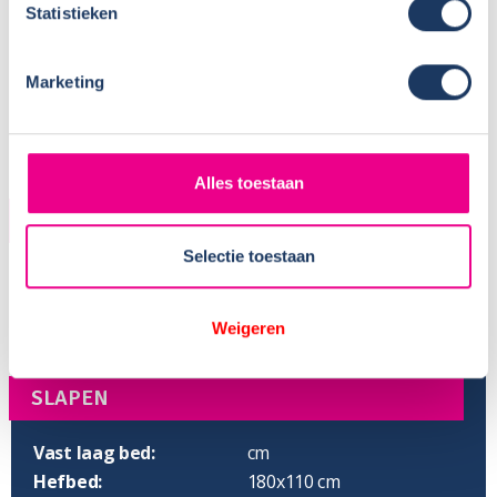
Statistieken
Marketing
Alles toestaan
AFMETINGEN
Selectie toestaan
Lengte:
489 cm
Hoogte:
199 cm
Weigeren
Breedte:
195 cm
Stahoogte:
200 cm
SLAPEN
Vast laag bed:
cm
Hefbed:
180x110 cm