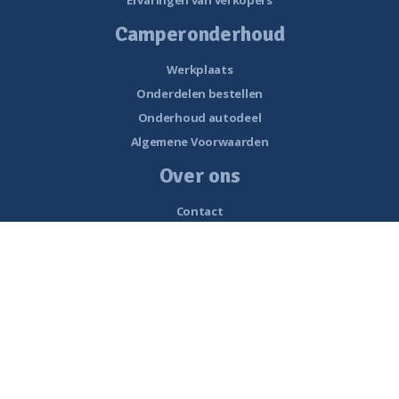
Ervaringen van verkopers
Camperonderhoud
Werkplaats
Onderdelen bestellen
Onderhoud autodeel
Algemene Voorwaarden
Over ons
Contact
Openingstijden
Nieuws
Vacatures
Historie van Noorderzon Campers
Route naar Smalle Weegbree 5 Wolvega
Werkplaats
Interessante links