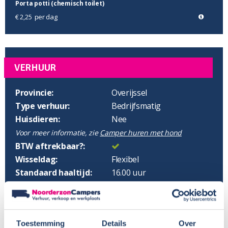
Porta potti (chemisch toilet)
per dag
€ 2,25
VERHUUR
Provincie:
Overijssel
Type verhuur:
Bedrijfsmatig
Huisdieren:
Nee
Voor meer informatie, zie
Camper huren met hond
BTW aftrekbaar?:
Wisseldag:
Flexibel
Standaard haaltijd:
16.00 uur
Standaard retourtijd:
09.00 uur
Plaatsnaam:
Raalte
Parkeren eigen auto:
Op terrein verhuurder
Toestemming
Details
Over