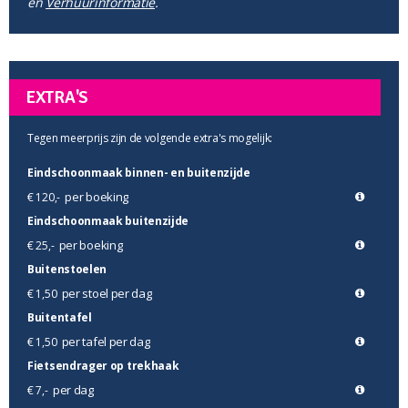
en
Verhuurinformatie
.
EXTRA'S
Tegen meerprijs zijn de volgende extra's mogelijk:
Eindschoonmaak binnen- en buitenzijde
per boeking
€ 120,-
Eindschoonmaak buitenzijde
per boeking
€ 25,-
Buitenstoelen
per stoel per dag
€ 1,50
Buitentafel
per tafel per dag
€ 1,50
Fietsendrager op trekhaak
per dag
€ 7,-