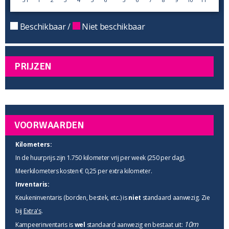
Beschikbaar /
Niet beschikbaar
PRIJZEN
VOORWAARDEN
Kilometers:
In de huurprijs zijn 1.750 kilometer vrij per week (250 per dag).
Meerkilometers kosten € 0,25 per extra kilometer.
Inventaris:
Keukeninventaris (borden, bestek, etc.) is
niet
standaard aanwezig. Zie
bij
Extra's
.
10m
Kampeerinventaris is
wel
standaard aanwezig en bestaat uit: