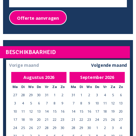
Offerte aanvragen
BESCHIKBAARHEID
Vorige maand
Volgende maand
Augustus
2026
September
2026
Ma
Di
Wo
Do
Vr
Za
Zo
Ma
Di
Wo
Do
Vr
Za
Zo
27
28
29
30
31
1
2
31
1
2
3
4
5
6
3
4
5
6
7
8
9
7
8
9
10
11
12
13
10
11
12
13
14
15
16
14
15
16
17
18
19
20
17
18
19
20
21
22
23
21
22
23
24
25
26
27
24
25
26
27
28
29
30
28
29
30
1
2
3
4
31
1
2
3
4
5
6
5
6
7
8
9
10
11