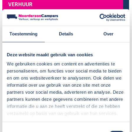
VERHUUR
Provincie:
Noord-Brabant
Type verhuur:
Bedrijfsmatig
Huisdieren:
In overleg
Toestemming
Details
Over
Voor meer informatie, zie
Camper huren met hond
BTW aftrekbaar?:
Deze website maakt gebruik van cookies
Wisseldag:
Vrijdag
We gebruiken cookies om content en advertenties te
Standaard haaltijd:
16.00 uur
personaliseren, om functies voor social media te bieden
Standaard retourtijd:
09.00 uur
en om ons websiteverkeer te analyseren. Ook delen we
Plaatsnaam:
Oosterhout
informatie over uw gebruik van onze site met onze
Parkeren eigen auto:
Op terrein verhuurder
partners voor social media, adverteren en analyse. Deze
partners kunnen deze gegevens combineren met andere
informatie die u aan ze heeft verstrekt of die ze hebben
verzameld op basis van uw gebruik van hun services.
CAMPER
Bouwjaar:
2023
Toestemmingsselectie