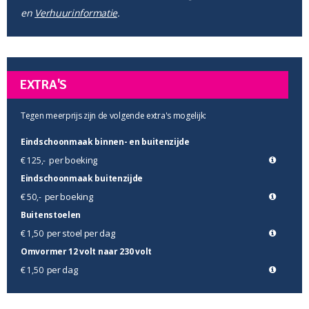
en
Verhuurinformatie
.
EXTRA'S
Tegen meerprijs zijn de volgende extra's mogelijk:
Eindschoonmaak binnen- en buitenzijde
per boeking
€ 125,-
Eindschoonmaak buitenzijde
per boeking
€ 50,-
Buitenstoelen
per stoel per dag
€ 1,50
Omvormer 12 volt naar 230 volt
per dag
€ 1,50