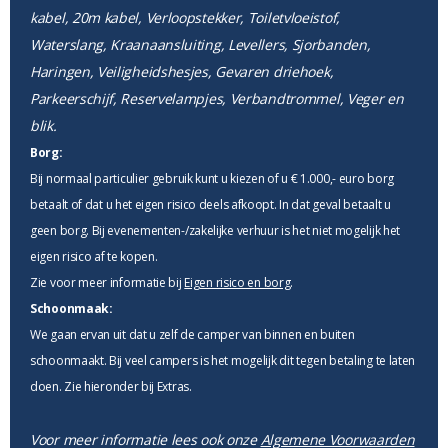
kabel, 20m kabel, Verloopstekker, Toiletvloeistof,
Waterslang, Kraanaansluiting, Levellers, Sjorbanden,
Haringen, Veiligheidshesjes, Gevaren driehoek,
Parkeerschijf, Reservelampjes, Verbandtrommel, Veger en
blik.
Borg:
Bij normaal particulier gebruik kunt u kiezen of u € 1.000,- euro borg
betaalt of dat u het eigen risico deels afkoopt. In dat geval betaalt u
geen borg. Bij evenementen-/zakelijke verhuur is het niet mogelijk het
eigen risico af te kopen.
Zie voor meer informatie bij
Eigen risico en borg
.
Schoonmaak:
We gaan ervan uit dat u zelf de camper van binnen en buiten
schoonmaakt. Bij veel campers is het mogelijk dit tegen betaling te laten
doen. Zie hieronder bij Extras.
Voor meer informatie lees ook onze
Algemene Voorwaarden