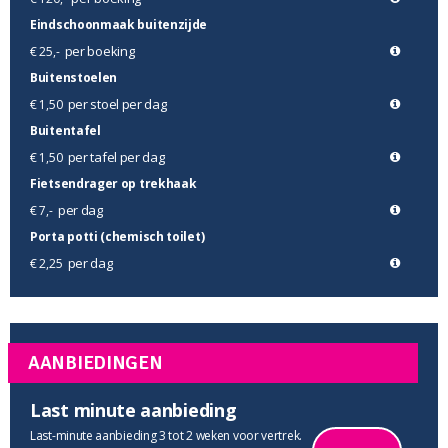
Eindschoonmaak buitenzijde
per boeking
€ 25,-
Buitenstoelen
per stoel per dag
€ 1,50
Buitentafel
per tafel per dag
€ 1,50
Fietsendrager op trekhaak
per dag
€ 7,-
Porta potti (chemisch toilet)
per dag
€ 2,25
AANBIEDINGEN
Last minute aanbieding
Last-minute aanbieding 3 tot 2 weken voor vertrek.