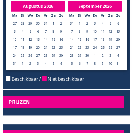
Augustus
2026
September
2026
Ma
Di
Wo
Do
Vr
Za
Zo
Ma
Di
Wo
Do
Vr
Za
Zo
27
28
29
30
31
1
2
31
1
2
3
4
5
6
3
4
5
6
7
8
9
7
8
9
10
11
12
13
10
11
12
13
14
15
16
14
15
16
17
18
19
20
17
18
19
20
21
22
23
21
22
23
24
25
26
27
24
25
26
27
28
29
30
28
29
30
1
2
3
4
31
1
2
3
4
5
6
5
6
7
8
9
10
11
Beschikbaar /
Niet beschikbaar
PRIJZEN