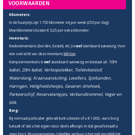
VOORWAARDEN
Kilometers:
In de huurprijs zijn 1.750 kilometer vrij per week (250 per dag).
Meerkilometers kosten € 0,25 per extra kilometer.
Inventaris:
Keukeninventaris (borden, bestek, etc.) is
wel
standaard aanwezig. Voor
een overzicht van deze inventaris
klik hier
.
10m
Kampeerinventaris is
wel
standaard aanwezig en bestaat uit:
kabel, 20m kabel, Verloopstekker, Toiletvloeistof,
Waterslang, Kraanaansluiting, Levellers, Sjorbanden,
Haringen, Veiligheidshesjes, Gevaren driehoek,
Parkeerschijf, Reservelampjes, Verbandtrommel, Veger en
blik.
Borg:
Bij normaal particulier gebruik kunt u kiezen of u € 1.000,- euro borg
betaalt of dat u het eigen risico deels afkoopt. In dat geval betaalt u
geen borg. Bij evenementen-/zakelijke verhuur is het niet mogelijk het