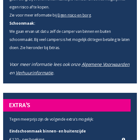
eigen risico af te kopen.
Zie voor meer informatie bij
Eigen risico en borg
.
Schoonmaak:
We gaan ervan uit dat u zelf de camper van binnen en buiten
schoonmaakt. Bij veel campers is het mogelijk dit tegen betaling te laten
doen. Zie hieronder bij Extras.
Voor meer informatie lees ook onze
Algemene Voorwaarden
en
Verhuurinformatie
.
EXTRA'S
Tegen meerprijs zijn de volgende extra's mogelijk:
Eindschoonmaak binnen- en buitenzijde
per boeking
€ 120,-