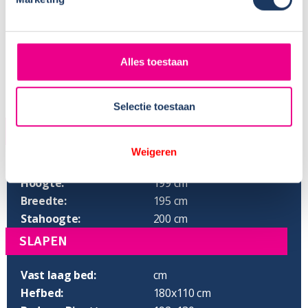
Alles toestaan
Selectie toestaan
AFMETINGEN
Weigeren
Lengte:
530 cm
Hoogte:
199 cm
Breedte:
195 cm
Stahoogte:
200 cm
SLAPEN
Vast laag bed:
cm
Hefbed:
180x110 cm