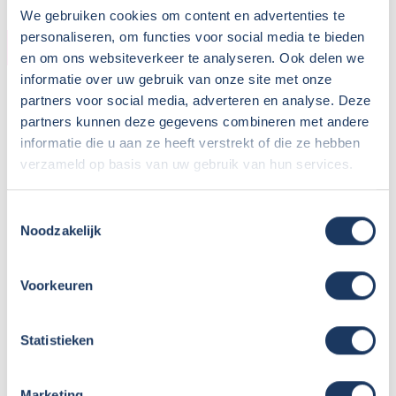
We gebruiken cookies om content en advertenties te
personaliseren, om functies voor social media te bieden
CAMPER
en om ons websiteverkeer te analyseren. Ook delen we
informatie over uw gebruik van onze site met onze
Bouwjaar:
Bus 2023 - inbouw 2026
partners voor social media, adverteren en analyse. Deze
Onderstel:
Volkswagen Transporter
partners kunnen deze gegevens combineren met andere
Motor:
102 pk
informatie die u aan ze heeft verstrekt of die ze hebben
Versnellingen:
6
verzameld op basis van uw gebruik van hun services.
Gewicht leeg:
1875 kg
Max. gewicht:
3000 kg
Toestemmingsselectie
Rijbewijs:
B
Noodzakelijk
Transmissie:
Handgeschakeld
Aantal zitplaatsen:
5
Voorkeuren
Zitplaatsen met gordel:
5
Isofix:
Statistieken
Aantal slaapplaatsen:
4
Marketing