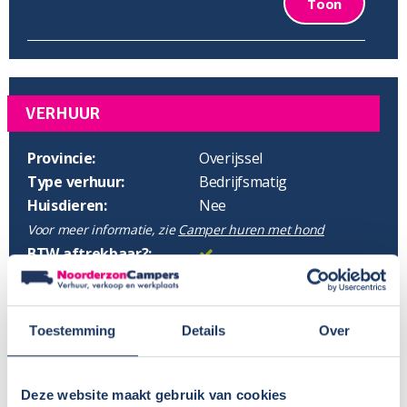
Toon
VERHUUR
Provincie:
Overijssel
Type verhuur:
Bedrijfsmatig
Huisdieren:
Nee
Voor meer informatie, zie
Camper huren met hond
BTW aftrekbaar?:
Wisseldag:
Flexibel
Standaard haaltijd:
16.00 uur
Standaard retourtijd:
09.00 uur
Toestemming
Details
Over
Plaatsnaam:
Raalte
Parkeren eigen auto:
Op terrein verhuurder
Deze website maakt gebruik van cookies