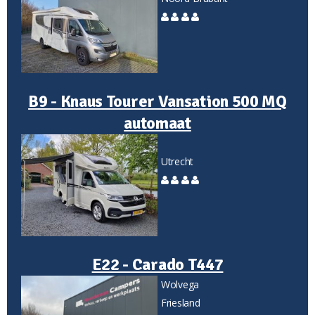
B9 - Knaus Tourer Vansation 500 MQ
automaat
Utrecht
E22 - Carado T447
Wolvega
Friesland