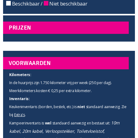
Beschikbaar /
Niet beschikbaar
PRIJZEN
VOORWAARDEN
Kilometers:
In de huurprijs zijn 1.750 kilometer vrij per week (250 per dag).
Meerkilometers kosten € 0,25 per extra kilometer.
Inventaris:
Keukeninventaris (borden, bestek, etc.) is
niet
standaard aanwezig. Zie
bij
Extra's
.
10m
Kampeerinventaris is
wel
standaard aanwezig en bestaat uit:
kabel, 20m kabel, Verloopstekker, Toiletvloeistof,