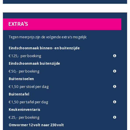
EXTRA'S
Tegen meerprijs zijn de volgende extra's mogelijk:
Eindschoonmaak binnen- en buitenzijde
per boeking
€ 125,-
Eindschoonmaak buitenzijde
per boeking
€ 50,-
Buitenstoelen
per stoel per dag
€ 1,50
Buitentafel
per tafel per dag
€ 1,50
Keukeninventaris
per boeking
€ 25,-
Omvormer 12 volt naar 230 volt