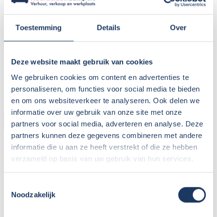
BTW aftrekbaar?:
Wisseldag:
Woensdag
Toestemming
Details
Over
Standaard haaltijd:
16.00 uur
Standaard retourtijd:
09.00 uur
Plaatsnaam:
Wolvega
Deze website maakt gebruik van cookies
Parkeren eigen auto:
Op terrein verhuurder
We gebruiken cookies om content en advertenties te
personaliseren, om functies voor social media te bieden
en om ons websiteverkeer te analyseren. Ook delen we
informatie over uw gebruik van onze site met onze
CAMPER
partners voor social media, adverteren en analyse. Deze
partners kunnen deze gegevens combineren met andere
Bouwjaar:
2023
informatie die u aan ze heeft verstrekt of die ze hebben
Onderstel:
Citroen Jumper
verzameld op basis van uw gebruik van hun services.
Motor:
140 pk
Versnellingen:
6
Toestemmingsselectie
Gewicht leeg:
2800 kg
Noodzakelijk
Max. gewicht:
3500 kg