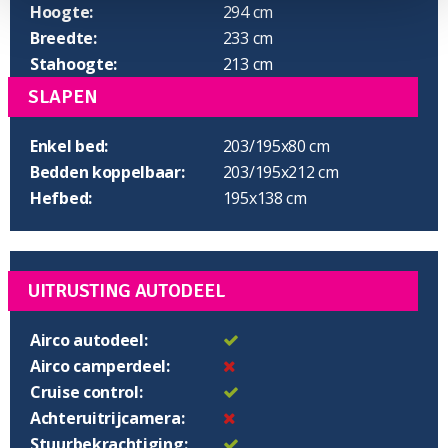
Hoogte:
294 cm
Breedte:
233 cm
Stahoogte:
213 cm
SLAPEN
Enkel bed:
203/195x80 cm
Bedden koppelbaar:
203/195x212 cm
Hefbed:
195x138 cm
UITRUSTING AUTODEEL
Airco autodeel:
Airco camperdeel:
Cruise control:
Achteruitrijcamera:
Stuurbekrachtiging: