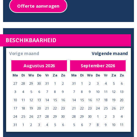
Offerte aanvragen
BESCHIKBAARHEID
Vorige maand
Volgende maand
Augustus
2026
September
2026
Ma
Di
Wo
Do
Vr
Za
Zo
Ma
Di
Wo
Do
Vr
Za
Zo
27
28
29
30
31
1
2
31
1
2
3
4
5
6
3
4
5
6
7
8
9
7
8
9
10
11
12
13
10
11
12
13
14
15
16
14
15
16
17
18
19
20
17
18
19
20
21
22
23
21
22
23
24
25
26
27
24
25
26
27
28
29
30
28
29
30
1
2
3
4
31
1
2
3
4
5
6
5
6
7
8
9
10
11