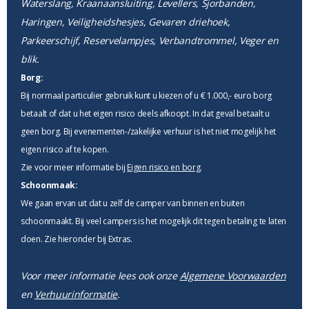
Waterslang, Kraanaansluiting, Levellers, Sjorbanden,
Haringen, Veiligheidshesjes, Gevaren driehoek,
Parkeerschijf, Reservelampjes, Verbandtrommel, Veger en
blik.
Borg:
Bij normaal particulier gebruik kunt u kiezen of u € 1.000,- euro borg
betaalt of dat u het eigen risico deels afkoopt. In dat geval betaalt u
geen borg. Bij evenementen-/zakelijke verhuur is het niet mogelijk het
eigen risico af te kopen.
Zie voor meer informatie bij
Eigen risico en borg
.
Schoonmaak:
We gaan ervan uit dat u zelf de camper van binnen en buiten
schoonmaakt. Bij veel campers is het mogelijk dit tegen betaling te laten
doen. Zie hieronder bij Extras.
Voor meer informatie lees ook onze
Algemene Voorwaarden
en
Verhuurinformatie
.