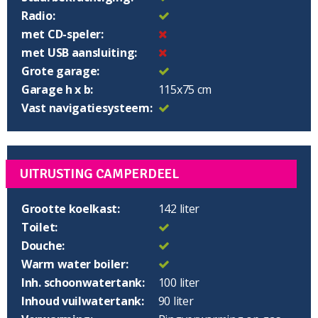
Radio:
met CD-speler:
met USB aansluiting:
Grote garage:
Garage h x b:
115x75 cm
Vast navigatiesysteem:
UITRUSTING CAMPERDEEL
Grootte koelkast:
142 liter
Toilet:
Douche:
Warm water boiler:
Inh. schoonwatertank:
100 liter
Inhoud vuilwatertank:
90 liter