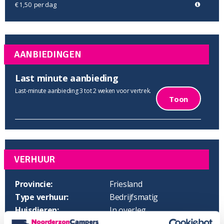
per dag
€ 1,50
AANBIEDINGEN
Last minute aanbieding
Last-minute aanbieding 3 tot 2 weken voor vertrek.
Toon
VERHUUR
Provincie:
Friesland
Type verhuur:
Bedrijfsmatig
Huisdieren:
In overleg
Voor meer informatie, zie
Camper huren met hond