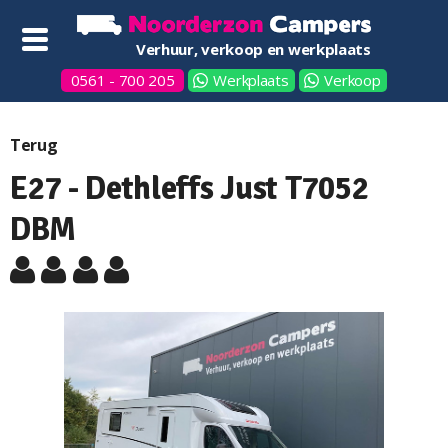
Verhuur, verkoop en werkplaats
0561 - 700 205
Werkplaats
Verkoop
Terug
E27 - Dethleffs Just T7052
DBM