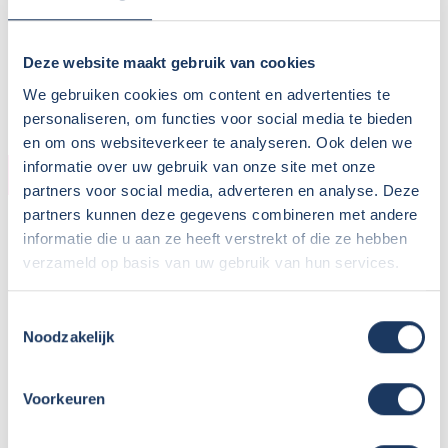
Standaard haaltijd:
16.00 uur
Standaard retourtijd:
09.00 uur
Plaatsnaam:
Wolvega
Deze website maakt gebruik van cookies
Parkeren eigen auto:
Op terrein verhuurder
We gebruiken cookies om content en advertenties te
personaliseren, om functies voor social media te bieden
en om ons websiteverkeer te analyseren. Ook delen we
informatie over uw gebruik van onze site met onze
CAMPER
partners voor social media, adverteren en analyse. Deze
partners kunnen deze gegevens combineren met andere
Bouwjaar:
2024
informatie die u aan ze heeft verstrekt of die ze hebben
Onderstel:
Citroen Jumper
verzameld op basis van uw gebruik van hun services.
Motor:
165 pk
Versnellingen:
6
Toestemmingsselectie
Gewicht leeg:
2950 kg
Noodzakelijk
Max. gewicht:
3500 kg
Rijbewijs:
B
Voorkeuren
Transmissie:
Handgeschakeld
Aantal zitplaatsen:
4