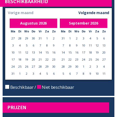
BESCHIKBAARHEID
Vorige maand
Volgende maand
Augustus
2026
September
2026
Ma
Di
Wo
Do
Vr
Za
Zo
Ma
Di
Wo
Do
Vr
Za
Zo
27
28
29
30
31
1
2
31
1
2
3
4
5
6
3
4
5
6
7
8
9
7
8
9
10
11
12
13
10
11
12
13
14
15
16
14
15
16
17
18
19
20
17
18
19
20
21
22
23
21
22
23
24
25
26
27
24
25
26
27
28
29
30
28
29
30
1
2
3
4
31
1
2
3
4
5
6
5
6
7
8
9
10
11
Beschikbaar /
Niet beschikbaar
PRIJZEN