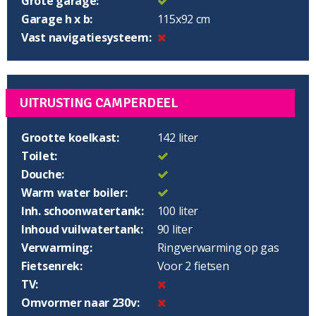
Grote garage:
Garage h x b:
115x92 cm
Vast navigatiesysteem:
UITRUSTING CAMPERDEEL
Grootte koelkast:
142 liter
Toilet:
Douche:
Warm water boiler:
Inh. schoonwatertank:
100 liter
Inhoud vuilwatertank:
90 liter
Verwarming:
Ringverwarming op gas
Fietsenrek:
Voor 2 fietsen
TV:
Omvormer naar 230v: