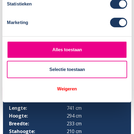
Zitplaatsen met gordel:
4
Statistieken
Isofix:
Onbekend
Aantal slaapplaatsen:
4
Marketing
Alles toestaan
Selectie toestaan
Weigeren
AFMETINGEN
Lengte:
741 cm
Hoogte:
294 cm
Breedte:
233 cm
Stahoogte:
210 cm