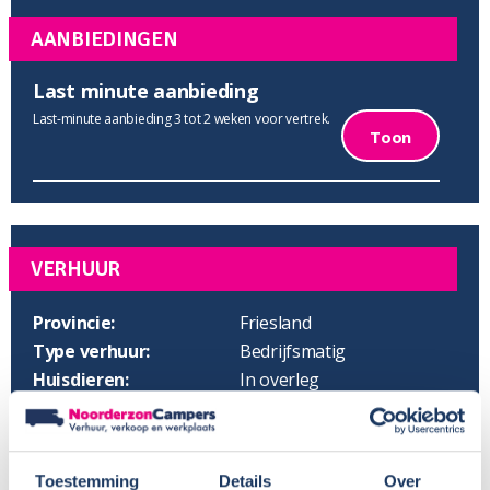
AANBIEDINGEN
Last minute aanbieding
Last-minute aanbieding 3 tot 2 weken voor vertrek.
Toon
VERHUUR
Provincie:
Friesland
Type verhuur:
Bedrijfsmatig
Huisdieren:
In overleg
Voor meer informatie, zie
Camper huren met hond
BTW aftrekbaar?:
Wisseldag:
Vrijdag
Toestemming
Details
Over