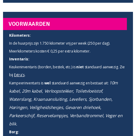
VOORWAARDEN
Kilometers:
In de huurprijs zijn 1.750 kilometer vrij per week (250 per dag).
Meerkilometers kosten € 0,25 per extra kilometer.
Inventaris:
Keukeninventaris (borden, bestek, etc.) is
niet
standaard aanwezig. Zie
bij
Extra's
.
10m
Kampeerinventaris is
wel
standaard aanwezig en bestaat uit:
kabel, 20m kabel, Verloopstekker, Toiletvloeistof,
Waterslang, Kraanaansluiting, Levellers, Sjorbanden,
Haringen, Veiligheidshesjes, Gevaren driehoek,
Parkeerschijf, Reservelampjes, Verbandtrommel, Veger en
blik.
Borg: