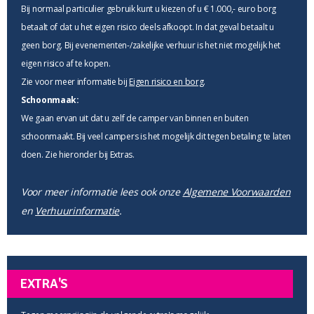
Bij normaal particulier gebruik kunt u kiezen of u € 1.000,- euro borg
betaalt of dat u het eigen risico deels afkoopt. In dat geval betaalt u
geen borg. Bij evenementen-/zakelijke verhuur is het niet mogelijk het
eigen risico af te kopen.
Zie voor meer informatie bij
Eigen risico en borg
.
Schoonmaak:
We gaan ervan uit dat u zelf de camper van binnen en buiten
schoonmaakt. Bij veel campers is het mogelijk dit tegen betaling te laten
doen. Zie hieronder bij Extras.
Voor meer informatie lees ook onze
Algemene Voorwaarden
en
Verhuurinformatie
.
EXTRA'S