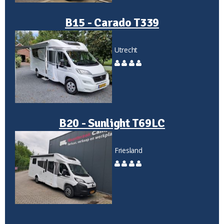
B15 - Carado T339
Utrecht
B20 - Sunlight T69LC
Friesland