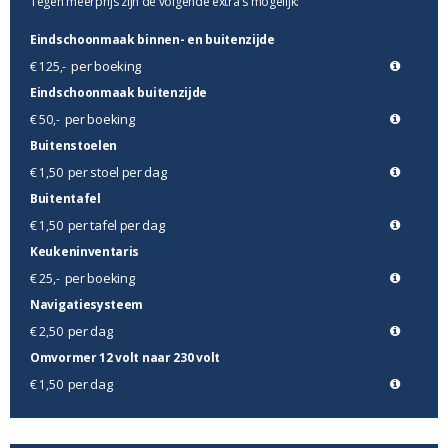
Tegen meerprijs zijn de volgende extra's mogelijk:
Eindschoonmaak binnen- en buitenzijde
per boeking
€ 125,-
Eindschoonmaak buitenzijde
per boeking
€ 50,-
Buitenstoelen
per stoel per dag
€ 1,50
Buitentafel
per tafel per dag
€ 1,50
Keukeninventaris
per boeking
€ 25,-
Navigatiesysteem
per dag
€ 2,50
Omvormer 12 volt naar 230 volt
per dag
€ 1,50