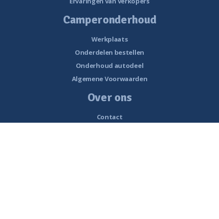
Ervaringen van verkopers
Camperonderhoud
Werkplaats
Onderdelen bestellen
Onderhoud autodeel
Algemene Voorwaarden
Over ons
Contact
Openingstijden
Nieuws
Vacatures
Historie van Noorderzon Campers
Route naar Smalle Weegbree 5 Wolvega
Werkplaats
Interessante links