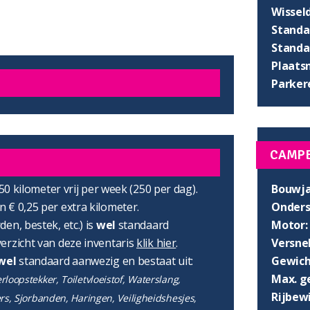
Wissel
Standaa
Standaa
Plaats
Parker
CAMP
Bouwja
750 kilometer vrij per week (250 per dag).
Onders
 € 0,25 per extra kilometer.
Motor:
en, bestek, etc.) is
wel
standaard
Versnel
erzicht van deze inventaris
klik hier
.
Gewich
wel
standaard aanwezig en bestaat uit:
Max. g
loopstekker, Toiletvloeistof, Waterslang,
Rijbewi
ers, Sjorbanden, Haringen, Veiligheidshesjes,