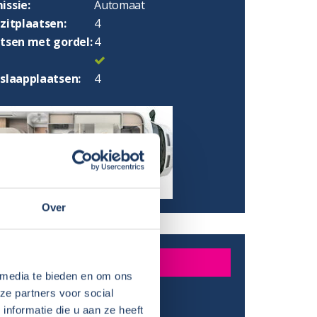
issie:
Automaat
zitplaatsen:
4
atsen met gordel:
4
 slaapplaatsen:
4
Over
INGEN
 media te bieden en om ons
ze partners voor social
:
738 cm
nformatie die u aan ze heeft
:
295 cm