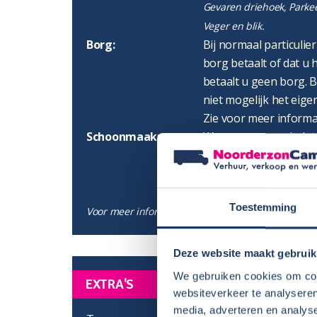
Gevaren driehoek, Parke
Veger en blik.
Borg:
Bij normaal particulie
borg betaalt of dat u h
betaalt u geen borg. B
niet mogelijk het eigen
Zie voor meer informa
Schoonmaak:
We gaan ervan uit dat
schoonmaakt. Bij veel 
te laten doen. Zie hier
Toestemming
Voor meer informatie lees ook onze
Algemene Voo
Deze website maakt gebruik
We gebruiken cookies om cont
EXTRA'S
websiteverkeer te analyseren
media, adverteren en analys