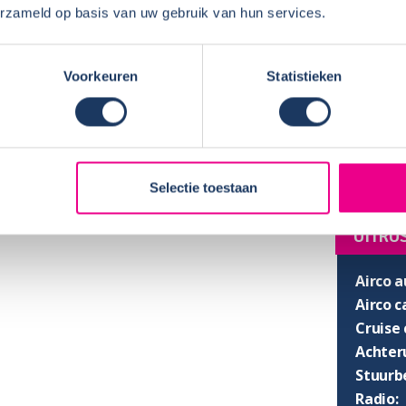
lijk:
erzameld op basis van uw gebruik van hun services.
Breedt
€ 125,-
per boeking
Stahoo
€ 50,-
per boeking
SLAPE
Voorkeuren
Statistieken
Hefbed
Queens
Selectie toestaan
UITRU
Airco a
Airco 
Cruise 
Achter
Stuurb
Radio: