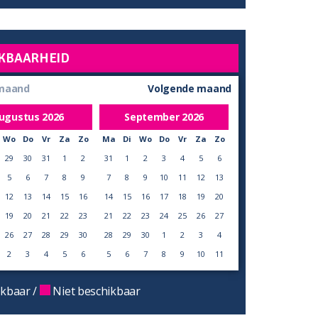
KBAARHEID
 maand
Volgende maand
ugustus
2026
September
2026
Wo
Do
Vr
Za
Zo
Ma
Di
Wo
Do
Vr
Za
Zo
29
30
31
1
2
31
1
2
3
4
5
6
5
6
7
8
9
7
8
9
10
11
12
13
12
13
14
15
16
14
15
16
17
18
19
20
19
20
21
22
23
21
22
23
24
25
26
27
26
27
28
29
30
28
29
30
1
2
3
4
2
3
4
5
6
5
6
7
8
9
10
11
kbaar /
Niet beschikbaar