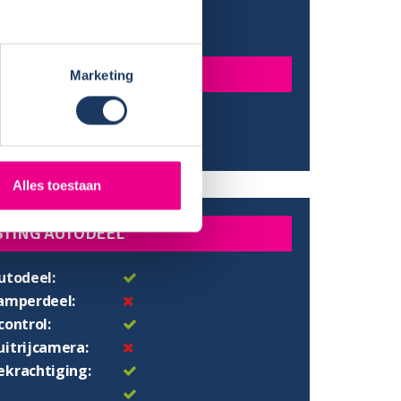
e:
233 cm
gte:
210 cm
N
Marketing
:
200x140 cm
bed:
195x150
Alles toestaan
STING AUTODEEL
utodeel:
camperdeel:
control:
uitrijcamera:
ekrachtiging: