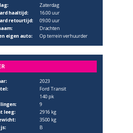
dag:
Zaterdag
rd haaltijd:
16.00 uur
rd retourtijd:
09.00 uur
naam:
Drachten
en eigen auto:
Op terrein verhuurder
ER
ar:
2023
tel:
Ford Transit
140 pk
lingen:
9
t leeg:
2916 kg
ewicht:
3500 kg
js:
B