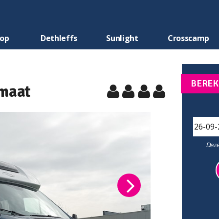
oop
Dethleffs
Sunlight
Crosscamp
BEREK
omaat
Deze