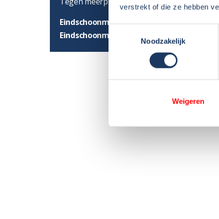
Tegen meerprijs zijn de volgende extra's moge
verstrekt of die ze hebben v
Eindschoonmaak binnen- en buitenzijde
Toestemmingsselectie
Eindschoonmaak buitenzijde
Noodzakelijk
Weigeren