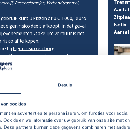
Transm
erschijf, Reservelampjes, Verbandtrommel,
Aantal 
Zitpla
r gebruik kunt u kiezen of u € 1.000,- euro
Isofix:
et eigen risico deels afkoopt. In dat geval
Aantal
ij evenementen-/zakelijke verhuur is het
 risico af te kopen.
tie bij
Eigen risico en borg
.
 u zelf de camper van binnen en buiten
campers is het mogelijk dit tegen betaling
onder bij Extras.
Details
rwaarden
en
Verhuurinformatie
.
 van cookies
AFMET
ent en advertenties te personaliseren, om functies voor social
. Ook delen we informatie over uw gebruik van onze site met on
Lengte
e. Deze partners kunnen deze gegevens combineren met andere i
Hoogte