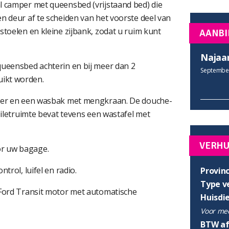
l camper met queensbed (vrijstaand bed) die
n deur af te scheiden van het voorste deel van
stoelen en kleine zijbank, zodat u ruim kunt
AANBI
Najaa
queensbed achterin en bij meer dan 2
September
ikt worden.
ezer en een wasbak met mengkraan. De douche-
oiletruimte bevat tevens een wastafel met
VERH
or uw bagage.
trol, luifel en radio.
Provinc
Type v
 Ford Transit motor met automatische
Huisdi
Voor mee
BTW af