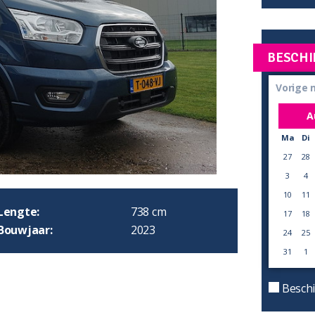
BESCHI
Vorige
A
Ma
Di
27
28
3
4
10
11
Lengte:
738 cm
17
18
Bouwjaar:
2023
24
25
31
1
Beschi