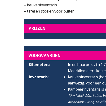
– keukeninventaris
– tafel en stoelen voor buiten
PRIJZEN
VOORWAARDEN
Kilometers:
In de huurprijs zijn 1.
Meerkilometers kosten
Inventaris:
Keukeninventaris (bord
aanwezig. Voor een ov
Kampeerinventaris is
10m kabel, 20m kabel, Ver
Kraanaansluiting, Levell