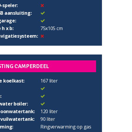
-speler:
B aansluiting:
garage:
h x b:
75x105 cm
avigatiesysteem:
STING CAMPERDEEL
e koelkast:
167 liter
:
ater boiler:
choonwatertank:
120 liter
 vuilwatertank:
90 liter
ming:
Ringverwarming op gas