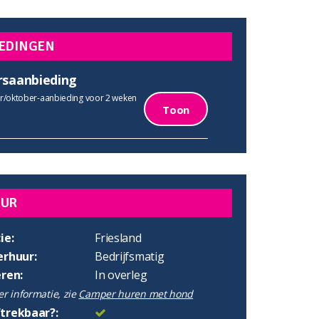
EDINGEN
rsaanbieding
/oktober-aanbieding voor 2 weken
Toon
UUR
ie:
Friesland
erhuur:
Bedrijfsmatig
eren:
In overleg
r informatie, zie
Camper huren met hond
trekbaar?: