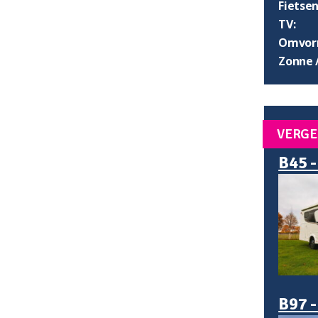
Fietsen
TV:
Omvorm
Zonne 
VERGE
B45 -
B97 -