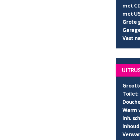
met CD
met US
Grote 
Garage 
Vast n
UITRU
Groott
Toilet:
Douche
Warm w
Inh. s
Inhoud
Verwar