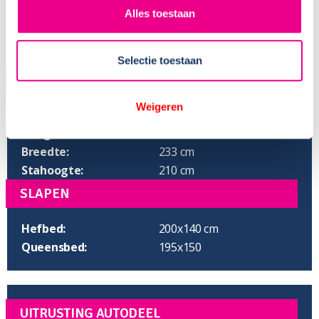
Alles toestaan
Selectie toestaan
AFMETINGEN
Weigeren
Lengte:
738 cm
Hoogte:
295 cm
Breedte:
233 cm
Stahoogte:
210 cm
SLAPEN
Hefbed:
200x140 cm
Queensbed:
195x150
UITRUSTING AUTODEEL