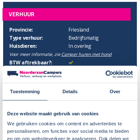
VERHUUR
Provincie:
Friesland
Type verhuur:
Bedrijfsmatig
Huisdieren:
In overleg
Voor meer informatie, zie
Camper huren met hond
BTW aftrekbaar?:
Wisseldag:
Zaterdag
Standaard haaltijd:
16.00 uur
Standaard retourtijd:
09.00 uur
Toestemming
Details
Over
Plaatsnaam:
Drachten
Parkeren eigen auto:
Op terrein verhuurder
Deze website maakt gebruik van cookies
We gebruiken cookies om content en advertenties te
personaliseren, om functies voor social media te bieden
CAMPER
en om ons websiteverkeer te analyseren. Ook delen we