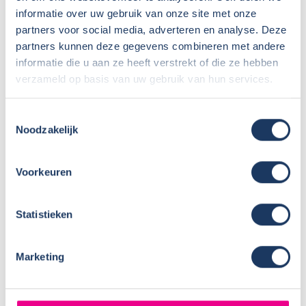
informatie over uw gebruik van onze site met onze
Bouwjaar:
2023
partners voor social media, adverteren en analyse. Deze
Onderstel:
Ford Transit
partners kunnen deze gegevens combineren met andere
Motor:
140 pk
informatie die u aan ze heeft verstrekt of die ze hebben
Versnellingen:
9
verzameld op basis van uw gebruik van hun services.
Gewicht leeg:
2916 kg
Max. gewicht:
3500 kg
Toestemmingsselectie
Rijbewijs:
B
Noodzakelijk
Transmissie:
Automaat
Aantal zitplaatsen:
4
Voorkeuren
Zitplaatsen met gordel:
4
Isofix:
Aantal slaapplaatsen:
4
Statistieken
Marketing