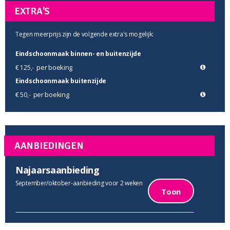
EXTRA'S
Tegen meerprijs zijn de volgende extra's mogelijk:
Eindschoonmaak binnen- en buitenzijde
per boeking
€ 125,-
Eindschoonmaak buitenzijde
per boeking
€ 50,-
AANBIEDINGEN
Najaarsaanbieding
September/oktober-aanbieding voor 2 weken
Toon