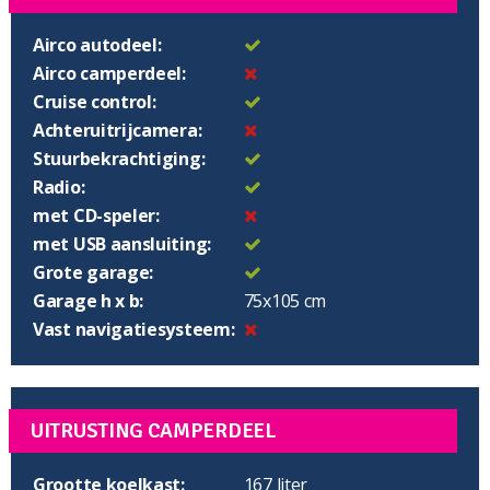
Airco autodeel:
Airco camperdeel:
Cruise control:
Achteruitrijcamera:
Stuurbekrachtiging:
Radio:
met CD-speler:
met USB aansluiting:
Grote garage:
Garage h x b:
75x105 cm
Vast navigatiesysteem:
UITRUSTING CAMPERDEEL
Grootte koelkast:
167 liter