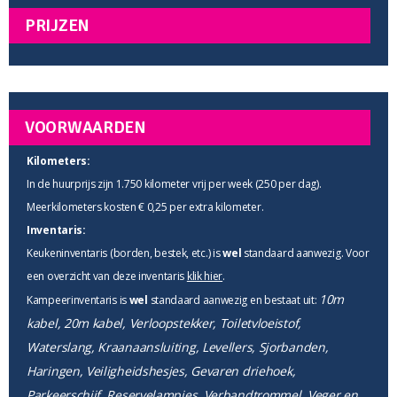
PRIJZEN
VOORWAARDEN
Kilometers:
In de huurprijs zijn 1.750 kilometer vrij per week (250 per dag).
Meerkilometers kosten € 0,25 per extra kilometer.
Inventaris:
Keukeninventaris (borden, bestek, etc.) is
wel
standaard aanwezig. Voor
een overzicht van deze inventaris
klik hier
.
10m
Kampeerinventaris is
wel
standaard aanwezig en bestaat uit:
kabel, 20m kabel, Verloopstekker, Toiletvloeistof,
Waterslang, Kraanaansluiting, Levellers, Sjorbanden,
Haringen, Veiligheidshesjes, Gevaren driehoek,
Parkeerschijf, Reservelampjes, Verbandtrommel, Veger en