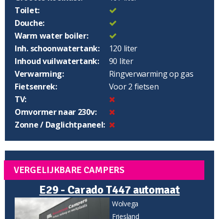
Toilet:
Douche:
Warm water boiler:
Inh. schoonwatertank:
120 liter
Inhoud vuilwatertank:
90 liter
Verwarming:
Ringverwarming op gas
Fietsenrek:
Voor 2 fietsen
TV:
Omvormer naar 230v:
Zonne / Daglichtpaneel:
VERGELIJKBARE CAMPERS
E29 - Carado T447 automaat
Wolvega
Friesland