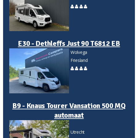
E30 - Dethleffs Just 90 T6812 EB
Wolvega
Friesland
B9 - Knaus Tourer Vansation 500 MQ
automaat
Utrecht