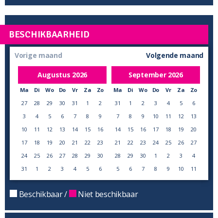
BESCHIKBAARHEID
Vorige maand
Volgende maand
Augustus
2026
September
2026
Ma
Di
Wo
Do
Vr
Za
Zo
Ma
Di
Wo
Do
Vr
Za
Zo
27
28
29
30
31
1
2
31
1
2
3
4
5
6
3
4
5
6
7
8
9
7
8
9
10
11
12
13
10
11
12
13
14
15
16
14
15
16
17
18
19
20
17
18
19
20
21
22
23
21
22
23
24
25
26
27
24
25
26
27
28
29
30
28
29
30
1
2
3
4
31
1
2
3
4
5
6
5
6
7
8
9
10
11
Beschikbaar /
Niet beschikbaar