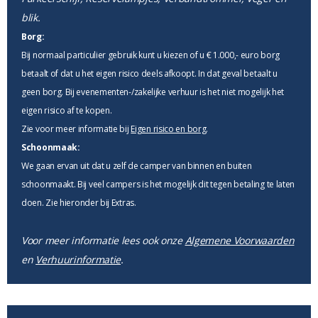
blik.
Borg:
Bij normaal particulier gebruik kunt u kiezen of u € 1.000,- euro borg
betaalt of dat u het eigen risico deels afkoopt. In dat geval betaalt u
geen borg. Bij evenementen-/zakelijke verhuur is het niet mogelijk het
eigen risico af te kopen.
Zie voor meer informatie bij
Eigen risico en borg
.
Schoonmaak:
We gaan ervan uit dat u zelf de camper van binnen en buiten
schoonmaakt. Bij veel campers is het mogelijk dit tegen betaling te laten
doen. Zie hieronder bij Extras.
Voor meer informatie lees ook onze
Algemene Voorwaarden
en
Verhuurinformatie
.