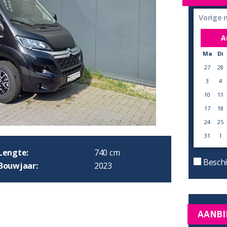
Vorige
A
Ma
Di
27
28
3
4
10
11
17
18
24
25
31
1
Lengte:
740 cm
Beschi
Bouwjaar:
2023
AANBI