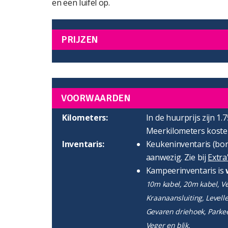
en een luifel op.
PRIJZEN
VOORWAARDEN
Kilometers:
In de huurprijs zijn 1.
Meerkilometers kosten
Inventaris:
Keukeninventaris (bord
aanwezig. Zie bij
Extra
Kampeerinventaris is
10m kabel, 20m kabel, Ver
Kraanaansluiting, Levell
Gevaren driehoek, Parke
Veger en blik.