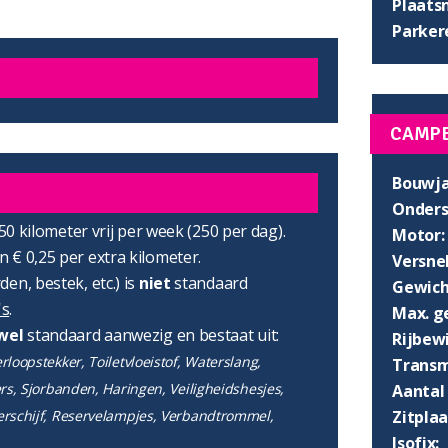
Plaats
Parker
CAMP
Bouwja
Onders
750 kilometer vrij per week (250 per dag).
Motor:
 € 0,25 per extra kilometer.
Versnel
en, bestek, etc.) is
niet
standaard
Gewich
's
.
Max. g
wel
standaard aanwezig en bestaat uit:
Rijbewi
loopstekker, Toiletvloeistof, Waterslang,
Transm
ers, Sjorbanden, Haringen, Veiligheidshesjes,
Aantal 
Zitpla
erschijf, Reservelampjes, Verbandtrommel,
Isofix: