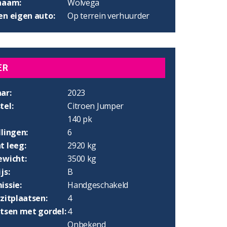
naam:
Wolvega
en eigen auto:
Op terrein verhuurder
ER
ar:
2023
tel:
Citroen Jumper
140 pk
lingen:
6
t leeg:
2920 kg
ewicht:
3500 kg
js:
B
issie:
Handgeschakeld
zitplaatsen:
4
atsen met gordel:
4
Onbekend