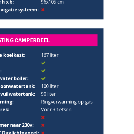
h x b:
96x105 cm
avigatiesysteem:
STING CAMPERDEEL
e koelkast:
167 liter
:
ater boiler:
choonwatertank:
100 liter
 vuilwatertank:
90 liter
ming:
Ringverwarming op gas
rek:
Voor 3 fietsen
er naar 230v:
/ Daglichtpaneel: