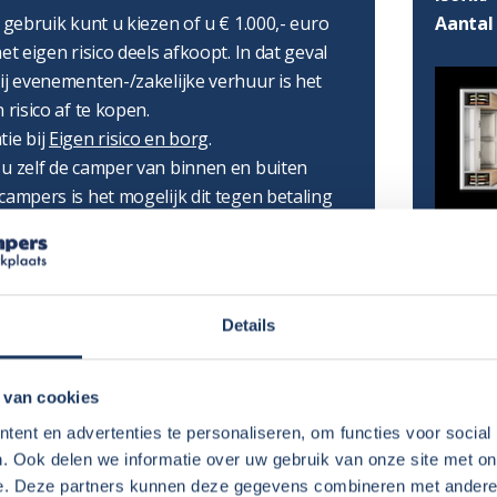
Aantal
r gebruik kunt u kiezen of u € 1.000,- euro
et eigen risico deels afkoopt. In dat geval
ij evenementen-/zakelijke verhuur is het
 risico af te kopen.
tie bij
Eigen risico en borg
.
 u zelf de camper van binnen en buiten
campers is het mogelijk dit tegen betaling
onder bij Extras.
rwaarden
en
Verhuurinformatie
.
AFMET
Details
Lengte
Hoogte
 van cookies
Breedt
ent en advertenties te personaliseren, om functies voor social
Stahoo
lijk:
. Ook delen we informatie over uw gebruik van onze site met on
SLAPE
e. Deze partners kunnen deze gegevens combineren met andere i