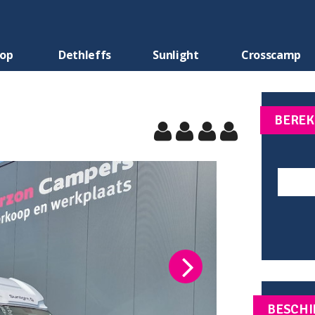
oop
Dethleffs
Sunlight
Crosscamp
BEREK
BESCHI