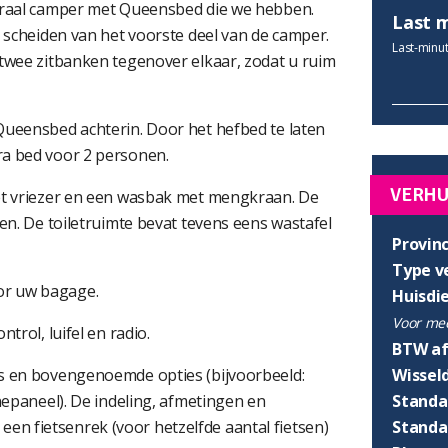
egraal camper met Queensbed die we hebben.
Last 
e scheiden van het voorste deel van de camper.
Last-minut
 twee zitbanken tegenover elkaar, zodat u ruim
Queensbed achterin. Door het hefbed te laten
ra bed voor 2 personen.
VERH
met vriezer en een wasbak met mengkraan. De
den. De toiletruimte bevat tevens eens wastafel
Provinc
Type v
or uw bagage.
Huisdi
Voor mee
trol, luifel en radio.
BTW af
Wissel
’s en bovengenoemde opties (bijvoorbeeld:
Standaa
nepaneel). De indeling, afmetingen en
Standaa
rd een fietsenrek (voor hetzelfde aantal fietsen)