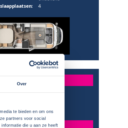
 slaapplaatsen:
4
INGEN
Over
:
740 cm
:
291 cm
e:
233 cm
 media te bieden en om ons
gte:
210 cm
ze partners voor social
N
nformatie die u aan ze heeft