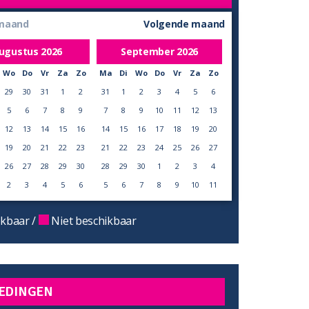
 maand
Volgende maand
ugustus
2026
September
2026
Wo
Do
Vr
Za
Zo
Ma
Di
Wo
Do
Vr
Za
Zo
29
30
31
1
2
31
1
2
3
4
5
6
5
6
7
8
9
7
8
9
10
11
12
13
12
13
14
15
16
14
15
16
17
18
19
20
19
20
21
22
23
21
22
23
24
25
26
27
26
27
28
29
30
28
29
30
1
2
3
4
2
3
4
5
6
5
6
7
8
9
10
11
kbaar /
Niet beschikbaar
EDINGEN