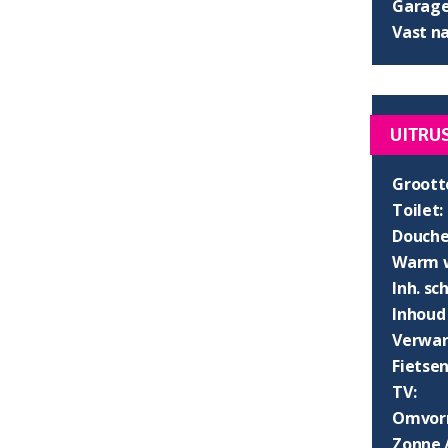
Garage 
Vast n
UITRU
Groott
Toilet:
Douche
Warm w
Inh. s
Inhoud
Verwar
Fietsen
TV:
Omvorm
Zonne 