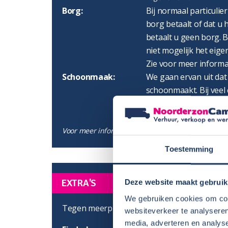
Borg:
Bij normaal particulie
borg betaalt of dat u h
betaalt u geen borg. B
niet mogelijk het eigen
Zie voor meer informa
Schoonmaak:
We gaan ervan uit dat
schoonmaakt. Bij veel 
te laten doen. Zie hier
Voor meer informatie lees ook onze
Algemene Voo
Toestemming
EXTRA'S
Deze website maakt gebruik
We gebruiken cookies om cont
Tegen meerprijs zijn de volgende extra's moge
websiteverkeer te analyseren
media, adverteren en analys