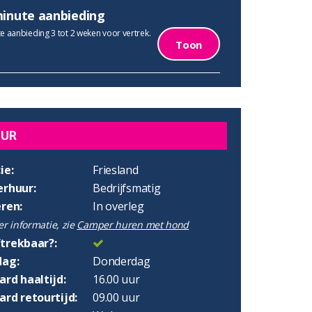
minute aanbieding
e aanbieding 3 tot 2 weken voor vertrek.
Toon
UUR
ie:
Friesland
erhuur:
Bedrijfsmatig
eren:
In overleg
r informatie, zie
Camper huren met hond
trekbaar?:
dag:
Donderdag
rd haaltijd:
16.00 uur
rd retourtijd:
09.00 uur