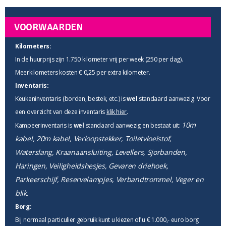
VOORWAARDEN
Kilometers:
In de huurprijs zijn 1.750 kilometer vrij per week (250 per dag).
Meerkilometers kosten € 0,25 per extra kilometer.
Inventaris:
Keukeninventaris (borden, bestek, etc.) is
wel
standaard aanwezig. Voor
een overzicht van deze inventaris
klik hier
.
10m
Kampeerinventaris is
wel
standaard aanwezig en bestaat uit:
kabel, 20m kabel, Verloopstekker, Toiletvloeistof,
Waterslang, Kraanaansluiting, Levellers, Sjorbanden,
Haringen, Veiligheidshesjes, Gevaren driehoek,
Parkeerschijf, Reservelampjes, Verbandtrommel, Veger en
blik.
Borg:
Bij normaal particulier gebruik kunt u kiezen of u € 1.000,- euro borg