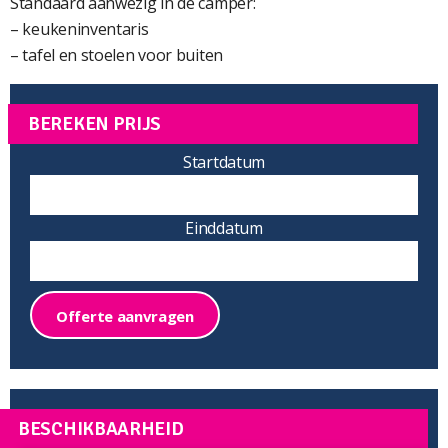
Standaard aanwezig in de camper:
– keukeninventaris
– tafel en stoelen voor buiten
BEREKEN PRIJS
Startdatum
Einddatum
Offerte aanvragen
BESCHIKBAARHEID