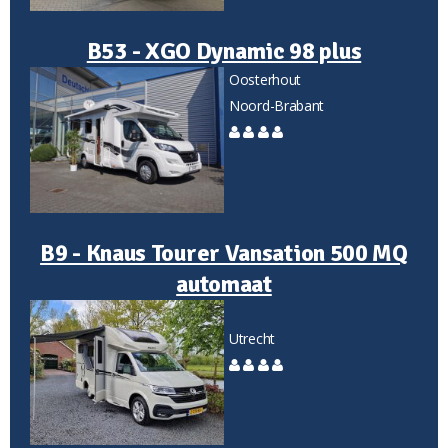
B53 - XGO Dynamic 98 plus
Oosterhout
Noord-Brabant
B9 - Knaus Tourer Vansation 500 MQ
automaat
Utrecht