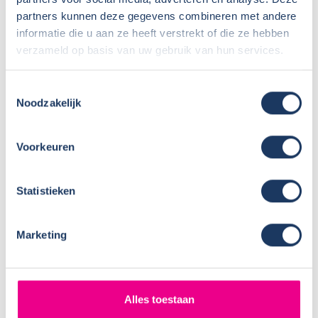
Versnellingen:
9
partners kunnen deze gegevens combineren met andere
Gewicht leeg:
2916 kg
informatie die u aan ze heeft verstrekt of die ze hebben
Max. gewicht:
3500 kg
verzameld op basis van uw gebruik van hun services.
Rijbewijs:
B
Transmissie:
Automaat
Toestemmingsselectie
Aantal zitplaatsen:
4
Noodzakelijk
Zitplaatsen met gordel:
4
Isofix:
Voorkeuren
Aantal slaapplaatsen:
4
Statistieken
Marketing
Alles toestaan