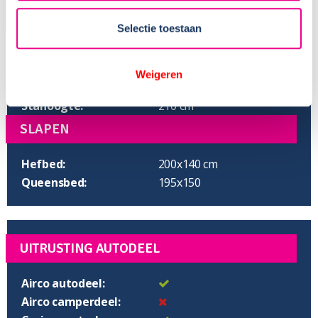
AFMETINGEN
Selectie toestaan
Lengte:
738 cm
Hoogte:
295 cm
Weigeren
Breedte:
233 cm
Stahoogte:
210 cm
SLAPEN
Hefbed:
200x140 cm
Queensbed:
195x150
UITRUSTING AUTODEEL
Airco autodeel:
Airco camperdeel: