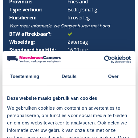
Provincie:
Friesland
Type verhuur:
Bedrijfsmatig
Huisdieren:
In overleg
Voor meer informatie, zie
Camper huren met hond
BTW aftrekbaar?:
Wisseldag:
Zaterdag
Standaard haaltijd:
16.00 uur
Standaard retourtijd:
09.00 uur
Plaatsnaam:
Drachten
Parkeren eigen auto:
Op terrein verhuurder
Toestemming
Details
Over
Deze website maakt gebruik van cookies
CAMPER
We gebruiken cookies om content en advertenties te
personaliseren, om functies voor social media te bieden
Bouwjaar:
2023
en om ons websiteverkeer te analyseren. Ook delen we
Onderstel:
Ford Transit
informatie over uw gebruik van onze site met onze
Motor:
140 pk
partners voor social media, adverteren en analyse. Deze