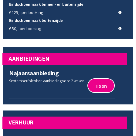
Eindschoonmaak binnen- en buitenzijde
per boeking
€ 125,-
Eindschoonmaak buitenzijde
per boeking
€ 50,-
AANBIEDINGEN
Najaarsaanbieding
September/oktober-aanbieding voor 2 weken
Toon
VERHUUR