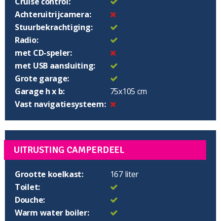
Cruise control:
Achteruitrijcamera:
Stuurbekrachtiging:
Radio:
met CD-speler:
met USB aansluiting:
Grote garage:
Garage h x b:
75x105 cm
Vast navigatiesysteem:
UITRUSTING CAMPERDEEL
Grootte koelkast:
167 liter
Toilet:
Douche:
Warm water boiler: