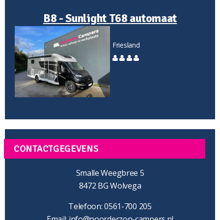
B8 - Sunlight T68 automaat
Friesland
CONTACTGEGEVENS
Smalle Weegbree 5
8472 BG Wolvega
Telefoon: 0561-700 205
Email:
info@noorderzon-campers.nl