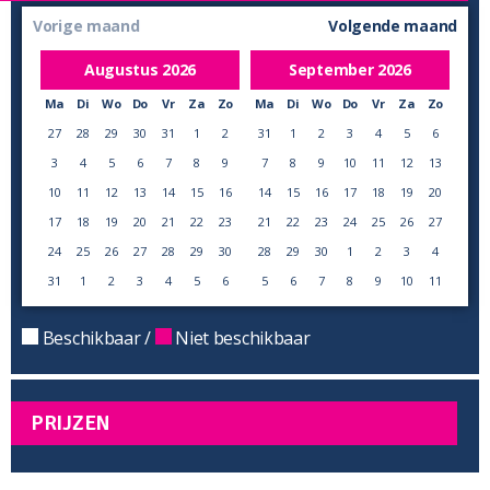
Vorige maand
Volgende maand
Augustus
2026
September
2026
Ma
Di
Wo
Do
Vr
Za
Zo
Ma
Di
Wo
Do
Vr
Za
Zo
27
28
29
30
31
1
2
31
1
2
3
4
5
6
3
4
5
6
7
8
9
7
8
9
10
11
12
13
10
11
12
13
14
15
16
14
15
16
17
18
19
20
17
18
19
20
21
22
23
21
22
23
24
25
26
27
24
25
26
27
28
29
30
28
29
30
1
2
3
4
31
1
2
3
4
5
6
5
6
7
8
9
10
11
Beschikbaar /
Niet beschikbaar
PRIJZEN