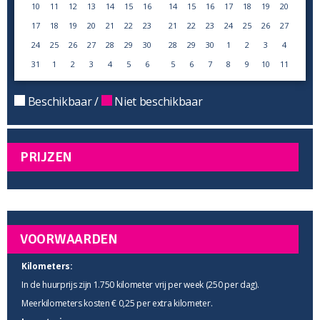
10
11
12
13
14
15
16
14
15
16
17
18
19
20
17
18
19
20
21
22
23
21
22
23
24
25
26
27
24
25
26
27
28
29
30
28
29
30
1
2
3
4
31
1
2
3
4
5
6
5
6
7
8
9
10
11
Beschikbaar /
Niet beschikbaar
PRIJZEN
VOORWAARDEN
Kilometers:
In de huurprijs zijn 1.750 kilometer vrij per week (250 per dag).
Meerkilometers kosten € 0,25 per extra kilometer.