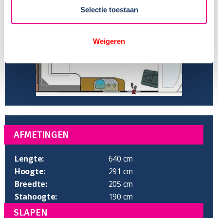
Isofix:
Selectie toestaan
Aantal slaapplaatsen:
2
Weigeren
AFMETINGEN
Lengte:
640 cm
Hoogte:
291 cm
Breedte:
205 cm
Stahoogte:
190 cm
SLAPEN