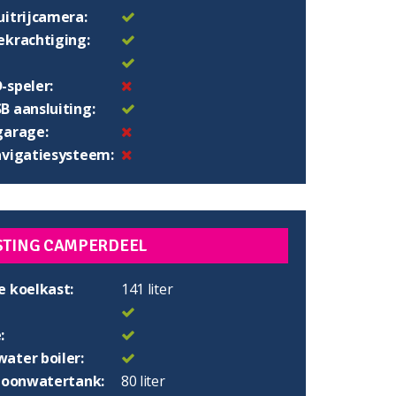
uitrijcamera:
ekrachtiging:
-speler:
B aansluiting:
garage:
avigatiesysteem:
STING CAMPERDEEL
e koelkast:
141 liter
:
ater boiler:
choonwatertank:
80 liter