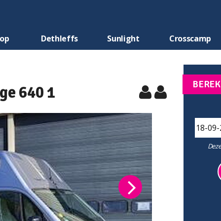
oop
Dethleffs
Sunlight
Crosscamp
BEREK
ge 640 1
Deze