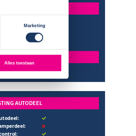
INGEN
:
640 cm
Marketing
:
291 cm
e:
205 cm
gte:
190 cm
N
Alles toestaan
:
192x191 cm
STING AUTODEEL
utodeel:
camperdeel:
control: