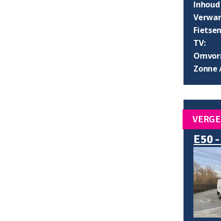
Inhoud
Verwar
Fietsen
TV:
Omvorm
Zonne 
VERGE
E50 -