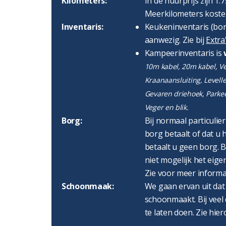
Kilometers:
In de huurprijs zijn 1.
Meerkilometers kosten
Inventaris:
Keukeninventaris (bord
aanwezig. Zie bij
Extra
Kampeerinventaris is
10m kabel, 20m kabel, Ver
Kraanaansluiting, Levell
Gevaren driehoek, Parke
Veger en blik.
Borg:
Bij normaal particulie
borg betaalt of dat u h
betaalt u geen borg. B
niet mogelijk het eigen
Zie voor meer informa
Schoonmaak:
We gaan ervan uit dat
schoonmaakt. Bij veel 
te laten doen. Zie hier