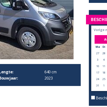
BESCHI
Vorige
A
Ma
Di
27
28
3
4
10
11
Lengte:
640 cm
17
18
Bouwjaar:
2023
24
25
31
1
Beschi