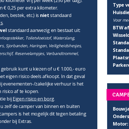
750 kilometer vrij per week (250 per dag).
Type v
 € 0,25 per extra kilometer.
Huisdi
en, bestek, etc.) is
niet
standaard
Voor mee
's
.
BTW af
wel
standaard aanwezig en bestaat uit:
Wissel
loopstekker, Toiletvloeistof, Waterslang,
Standaa
ers, Sjorbanden, Haringen, Veiligheidshesjes,
Standaa
erschijf, Reservelampjes, Verbandtrommel,
Plaats
Parker
r gebruik kunt u kiezen of u € 1.000,- euro
et eigen risico deels afkoopt. In dat geval
ij evenementen-/zakelijke verhuur is het
 risico af te kopen.
CAMP
tie bij
Eigen risico en borg
.
 u zelf de camper van binnen en buiten
Bouwja
campers is het mogelijk dit tegen betaling
Onders
onder bij Extras.
Motor: