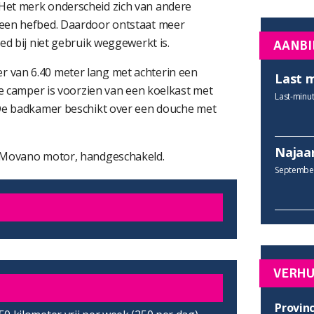
Het merk onderscheid zich van andere
 een hefbed. Daardoor ontstaat meer
ed bij niet gebruik weggewerkt is.
AANBI
 van 6.40 meter lang met achterin een
Last 
de camper is voorzien van een koelkast met
Last-minut
 De badkamer beschikt over een douche met
Najaa
l Movano motor, handgeschakeld.
September
VERH
Provinc