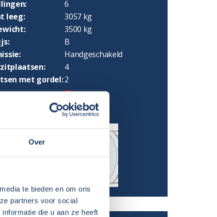
lingen:
6
t leeg:
3057 kg
ewicht:
3500 kg
js:
B
issie:
Handgeschakeld
zitplaatsen:
4
atsen met gordel:
2
 slaapplaatsen:
2
Over
 media te bieden en om ons
ze partners voor social
nformatie die u aan ze heeft