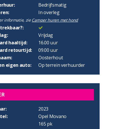
erhuur:
Bedrijfsmatig
eren:
In overleg
r informatie, zie
Camper huren met hond
trekbaar?:
dag:
Vrijdag
rd haaltijd:
16.00 uur
rd retourtijd:
09.00 uur
naam:
Oosterhout
en eigen auto:
Op terrein verhuurder
ER
ar:
2023
tel:
Opel Movano
165 pk