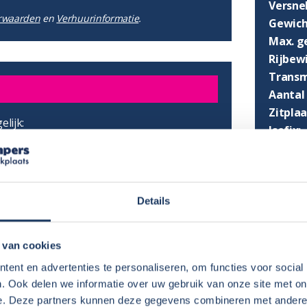
Versnel
rwaarden
en
Verhuurinformatie
.
Gewich
Max. g
Rijbewi
Transm
Aantal 
Zitpla
lijk:
Isofix:
Aantal
€ 125,-
per boeking
€ 50,-
per boeking
€ 1,50
per stoel per dag
Details
€ 1,50
per dag
 van cookies
ent en advertenties te personaliseren, om functies voor social
. Ook delen we informatie over uw gebruik van onze site met on
e. Deze partners kunnen deze gegevens combineren met andere i