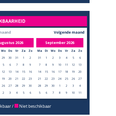
KBAARHEID
 maand
Volgende maand
ugustus
2026
September
2026
Wo
Do
Vr
Za
Zo
Ma
Di
Wo
Do
Vr
Za
Zo
29
30
31
1
2
31
1
2
3
4
5
6
5
6
7
8
9
7
8
9
10
11
12
13
12
13
14
15
16
14
15
16
17
18
19
20
19
20
21
22
23
21
22
23
24
25
26
27
26
27
28
29
30
28
29
30
1
2
3
4
2
3
4
5
6
5
6
7
8
9
10
11
kbaar /
Niet beschikbaar