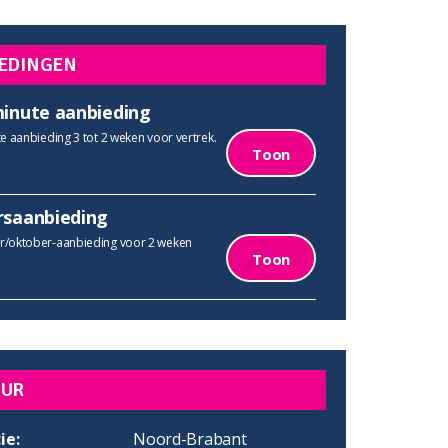
EDINGEN
minute aanbieding
e aanbieding 3 tot 2 weken voor vertrek.
Toon
rsaanbieding
/oktober-aanbieding voor 2 weken
Toon
UUR
ie:
Noord-Brabant