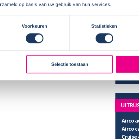
erzameld op basis van uw gebruik van hun services.
AFMET
Lengte
Voorkeuren
Statistieken
Hoogte
Breedt
Stahoo
SLAPE
Selectie toestaan
Hefbed
UITRU
Airco a
Airco 
Cruise 