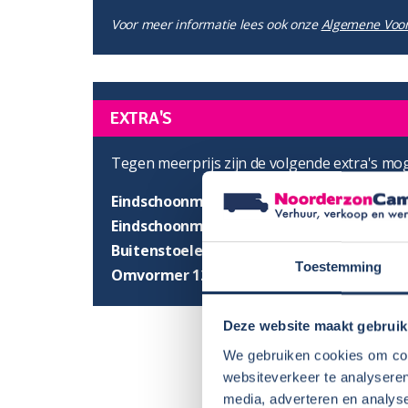
Voor meer informatie lees ook onze
Algemene Voo
EXTRA'S
Tegen meerprijs zijn de volgende extra's moge
Eindschoonmaak binnen- en buitenzijde
Eindschoonmaak buitenzijde
Buitenstoelen
Toestemming
Omvormer 12 volt naar 230 volt
Deze website maakt gebruik
We gebruiken cookies om cont
websiteverkeer te analyseren
media, adverteren en analys