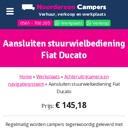
Verhuur, verkoop en werkplaats
0561 - 700 205
Werkplaats
Verkoop
Aansluiten stuurwielbediening
Fiat Ducato
Home
»
Werkplaats
»
Achteruitrijcamera en
navigatiesysteem
»
Aansluiten stuurwielbediening Fiat
Ducato
€ 145,18
Prijs:
Regelmatig worden campers tegenwoordig geleverd met