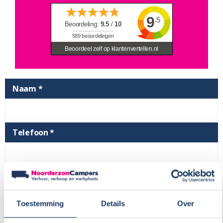
9
.5
Beoordeling:
9.5
/
10
589
beoordelingen
Beoordeel zelf op klantenvertellen.nl
Naam *
Telefoon *
E-mailadres *
Toestemming
Details
Over