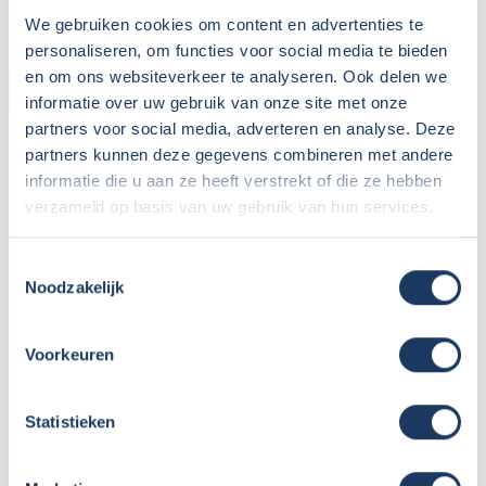
We gebruiken cookies om content en advertenties te
personaliseren, om functies voor social media te bieden
en om ons websiteverkeer te analyseren. Ook delen we
CAMPER
informatie over uw gebruik van onze site met onze
partners voor social media, adverteren en analyse. Deze
Bouwjaar:
2025
partners kunnen deze gegevens combineren met andere
Onderstel:
Fiat Ducato
informatie die u aan ze heeft verstrekt of die ze hebben
Motor:
140 pk
verzameld op basis van uw gebruik van hun services.
Versnellingen:
6
Gewicht leeg:
2809 kg
Toestemmingsselectie
Max. gewicht:
3500 kg
Noodzakelijk
Rijbewijs:
B
Transmissie:
Automaat
Voorkeuren
Aantal zitplaatsen:
4
Zitplaatsen met gordel:
4
Statistieken
Isofix:
Onbekend
Aantal slaapplaatsen:
2