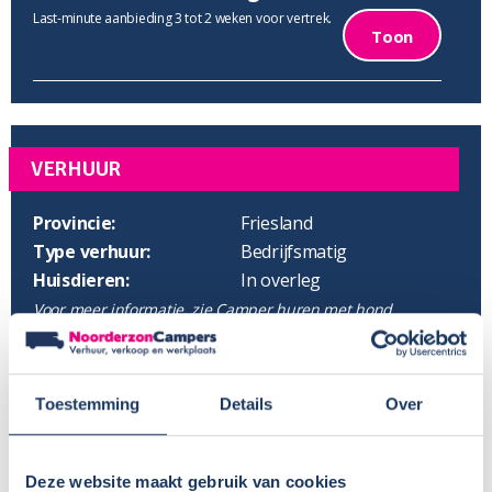
Last-minute aanbieding 3 tot 2 weken voor vertrek.
Toon
VERHUUR
Provincie:
Friesland
Type verhuur:
Bedrijfsmatig
Huisdieren:
In overleg
Voor meer informatie, zie
Camper huren met hond
BTW aftrekbaar?:
Wisseldag:
Donderdag
Standaard haaltijd:
16.00 uur
Toestemming
Details
Over
Standaard retourtijd:
09.00 uur
Plaatsnaam:
Wolvega
Parkeren eigen auto:
Op terrein verhuurder
Deze website maakt gebruik van cookies