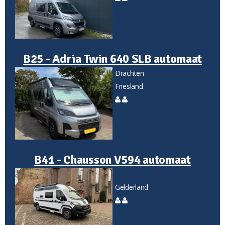
B25 - Adria Twin 640 SLB automaat
Drachten
Friesland
B41 - Chausson V594 automaat
Gelderland