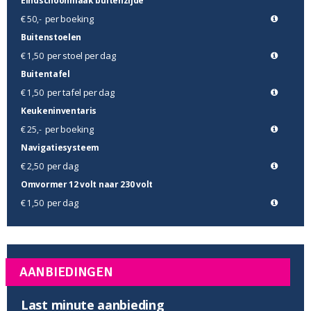
Eindschoonmaak buitenzijde
per boeking
€ 50,-
Buitenstoelen
per stoel per dag
€ 1,50
Buitentafel
per tafel per dag
€ 1,50
Keukeninventaris
per boeking
€ 25,-
Navigatiesysteem
per dag
€ 2,50
Omvormer 12 volt naar 230 volt
per dag
€ 1,50
AANBIEDINGEN
Last minute aanbieding