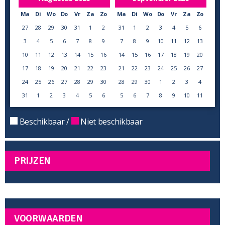
Ma
Di
Wo
Do
Vr
Za
Zo
Ma
Di
Wo
Do
Vr
Za
Zo
27
28
29
30
31
1
2
31
1
2
3
4
5
6
3
4
5
6
7
8
9
7
8
9
10
11
12
13
10
11
12
13
14
15
16
14
15
16
17
18
19
20
17
18
19
20
21
22
23
21
22
23
24
25
26
27
24
25
26
27
28
29
30
28
29
30
1
2
3
4
31
1
2
3
4
5
6
5
6
7
8
9
10
11
Beschikbaar /
Niet beschikbaar
PRIJZEN
VOORWAARDEN