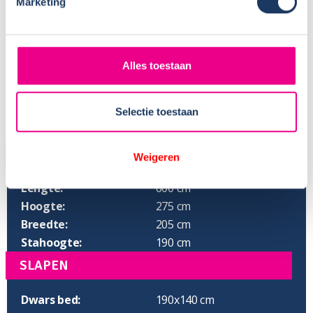
Marketing
Alles toestaan
Selectie toestaan
AFMETINGEN
Weigeren
Lengte:
600 cm
Hoogte:
275 cm
Breedte:
205 cm
Stahoogte:
190 cm
SLAPEN
Dwars bed:
190x140 cm