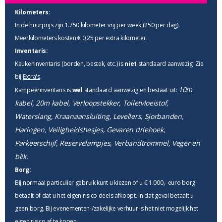
Kilometers:
In de huurprijs zijn 1.750 kilometer vrij per week (250 per dag).
Meerkilometers kosten € 0,25 per extra kilometer.
Inventaris:
Keukeninventaris (borden, bestek, etc.) is
niet
standaard aanwezig. Zie
bij
Extra's
.
10m
Kampeerinventaris is
wel
standaard aanwezig en bestaat uit:
kabel, 20m kabel, Verloopstekker, Toiletvloeistof,
Waterslang, Kraanaansluiting, Levellers, Sjorbanden,
Haringen, Veiligheidshesjes, Gevaren driehoek,
Parkeerschijf, Reservelampjes, Verbandtrommel, Veger en
blik.
Borg:
Bij normaal particulier gebruik kunt u kiezen of u € 1.000,- euro borg
betaalt of dat u het eigen risico deels afkoopt. In dat geval betaalt u
geen borg. Bij evenementen-/zakelijke verhuur is het niet mogelijk het
eigen risico af te kopen.