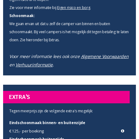
Zie voor meer informatie bij
Eigen risico en borg
.
Schoonmaak:
We gaan ervan uit dat u zelf de camper van binnen en buiten
schoonmaakt. Bij veel campers is het mogelijk dit tegen betaling te laten
doen. Zie hieronder bij Extras.
Voor meer informatie lees ook onze
Algemene Voorwaarden
en
Verhuurinformatie
.
EXTRA'S
Tegen meerprijs zijn de volgende extra's mogelijk:
Eindschoonmaak binnen- en buitenzijde
per boeking
€ 125,-