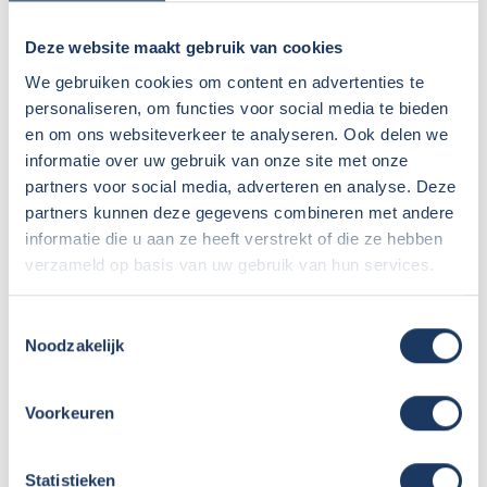
Versnellingen:
6
Gewicht leeg:
2600 kg
Deze website maakt gebruik van cookies
Max. gewicht:
3500 kg
We gebruiken cookies om content en advertenties te
Rijbewijs:
B
personaliseren, om functies voor social media te bieden
Transmissie:
Handgeschakeld
en om ons websiteverkeer te analyseren. Ook delen we
Aantal zitplaatsen:
4
informatie over uw gebruik van onze site met onze
Zitplaatsen met gordel:
4
partners voor social media, adverteren en analyse. Deze
Isofix:
Onbekend
partners kunnen deze gegevens combineren met andere
Aantal slaapplaatsen:
2
informatie die u aan ze heeft verstrekt of die ze hebben
verzameld op basis van uw gebruik van hun services.
Toestemmingsselectie
Noodzakelijk
Voorkeuren
Statistieken