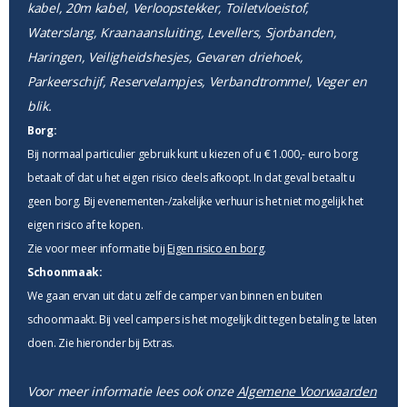
kabel, 20m kabel, Verloopstekker, Toiletvloeistof,
Waterslang, Kraanaansluiting, Levellers, Sjorbanden,
Haringen, Veiligheidshesjes, Gevaren driehoek,
Parkeerschijf, Reservelampjes, Verbandtrommel, Veger en
blik.
Borg:
Bij normaal particulier gebruik kunt u kiezen of u € 1.000,- euro borg
betaalt of dat u het eigen risico deels afkoopt. In dat geval betaalt u
geen borg. Bij evenementen-/zakelijke verhuur is het niet mogelijk het
eigen risico af te kopen.
Zie voor meer informatie bij
Eigen risico en borg
.
Schoonmaak:
We gaan ervan uit dat u zelf de camper van binnen en buiten
schoonmaakt. Bij veel campers is het mogelijk dit tegen betaling te laten
doen. Zie hieronder bij Extras.
Voor meer informatie lees ook onze
Algemene Voorwaarden