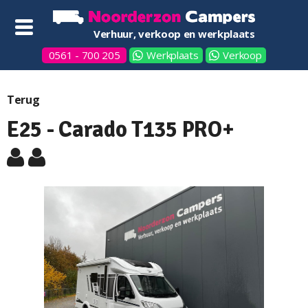
Verhuur, verkoop en werkplaats
0561 - 700 205
Werkplaats
Verkoop
Terug
E25 - Carado T135 PRO+