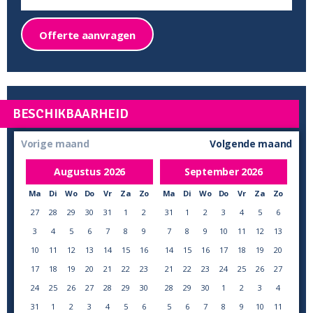
Offerte aanvragen
BESCHIKBAARHEID
Vorige maand
Volgende maand
Augustus
2026
September
2026
Ma
Di
Wo
Do
Vr
Za
Zo
Ma
Di
Wo
Do
Vr
Za
Zo
27
28
29
30
31
1
2
31
1
2
3
4
5
6
3
4
5
6
7
8
9
7
8
9
10
11
12
13
10
11
12
13
14
15
16
14
15
16
17
18
19
20
17
18
19
20
21
22
23
21
22
23
24
25
26
27
24
25
26
27
28
29
30
28
29
30
1
2
3
4
31
1
2
3
4
5
6
5
6
7
8
9
10
11