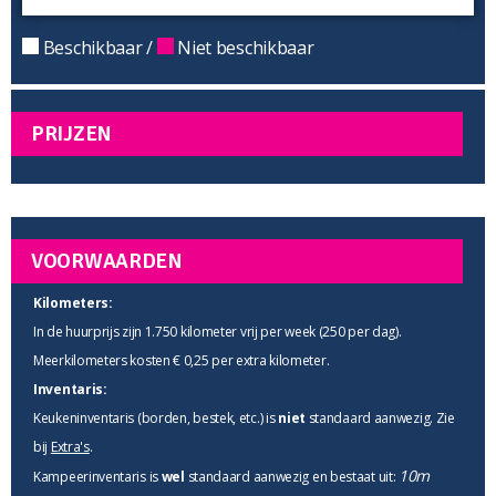
Beschikbaar /
Niet beschikbaar
PRIJZEN
VOORWAARDEN
Kilometers:
In de huurprijs zijn 1.750 kilometer vrij per week (250 per dag).
Meerkilometers kosten € 0,25 per extra kilometer.
Inventaris:
Keukeninventaris (borden, bestek, etc.) is
niet
standaard aanwezig. Zie
bij
Extra's
.
10m
Kampeerinventaris is
wel
standaard aanwezig en bestaat uit: