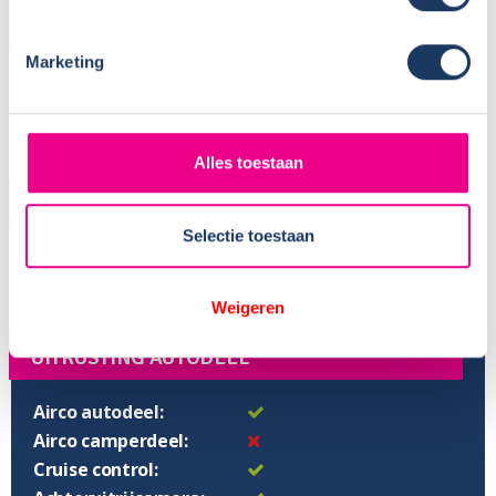
AFMETINGEN
Marketing
Lengte:
595 cm
Hoogte:
290 cm
Breedte:
232 cm
Stahoogte:
210 cm
Alles toestaan
SLAPEN
Selectie toestaan
Fransbed:
200x135/115 cm
Weigeren
UITRUSTING AUTODEEL
Airco autodeel:
Airco camperdeel:
Cruise control: