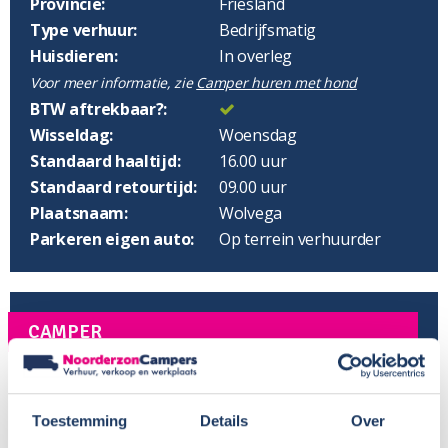
Provincie:
Friesland
Type verhuur:
Bedrijfsmatig
Huisdieren:
In overleg
Voor meer informatie, zie
Camper huren met hond
BTW aftrekbaar?:
Wisseldag:
Woensdag
Standaard haaltijd:
16.00 uur
Standaard retourtijd:
09.00 uur
Plaatsnaam:
Wolvega
Parkeren eigen auto:
Op terrein verhuurder
CAMPER
Bouwjaar:
2024
Onderstel:
Citroën Jumper
Toestemming
Details
Over
Motor:
140 pk