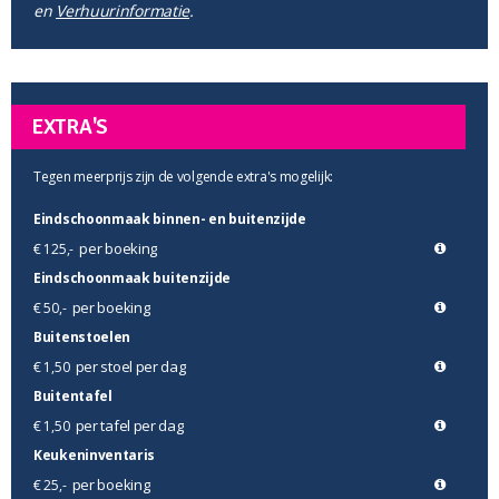
en
Verhuurinformatie
.
EXTRA'S
Tegen meerprijs zijn de volgende extra's mogelijk:
Eindschoonmaak binnen- en buitenzijde
per boeking
€ 125,-
Eindschoonmaak buitenzijde
per boeking
€ 50,-
Buitenstoelen
per stoel per dag
€ 1,50
Buitentafel
per tafel per dag
€ 1,50
Keukeninventaris
per boeking
€ 25,-