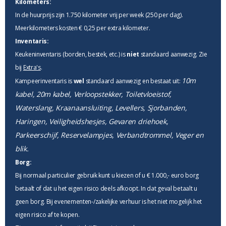
Kilometers:
In de huurprijs zijn 1.750 kilometer vrij per week (250 per dag).
Meerkilometers kosten € 0,25 per extra kilometer.
Inventaris:
Keukeninventaris (borden, bestek, etc.) is
niet
standaard aanwezig. Zie
bij
Extra's
.
10m
Kampeerinventaris is
wel
standaard aanwezig en bestaat uit:
kabel, 20m kabel, Verloopstekker, Toiletvloeistof,
Waterslang, Kraanaansluiting, Levellers, Sjorbanden,
Haringen, Veiligheidshesjes, Gevaren driehoek,
Parkeerschijf, Reservelampjes, Verbandtrommel, Veger en
blik.
Borg:
Bij normaal particulier gebruik kunt u kiezen of u € 1.000,- euro borg
betaalt of dat u het eigen risico deels afkoopt. In dat geval betaalt u
geen borg. Bij evenementen-/zakelijke verhuur is het niet mogelijk het
eigen risico af te kopen.