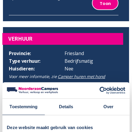
Toon
VERHUUR
Provincie:
Friesland
Type verhuur:
Bedrijfsmatig
Huisdieren:
Nee
Voor meer informatie, zie
Camper huren met hond
BTW aftrekbaar?:
Wisseldag:
Zaterdag
Standaard haaltijd:
16.00 uur
Standaard retourtijd:
09.00 uur
Toestemming
Details
Over
Plaatsnaam:
Gorredijk
Parkeren eigen auto:
Op parkeerplaats in wijk
Deze website maakt gebruik van cookies
verhuurder