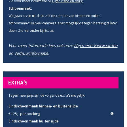
Zie voor meer informatie bij
Eigen risico en borg
.
Schoonmaak:
We gaan ervan uit dat u zelf de camper van binnen en buiten
schoonmaakt. Bij veel campers is het mogelijk dit tegen betaling te laten
doen. Zie hieronder bij Extras.
Voor meer informatie lees ook onze
Algemene Voorwaarden
en
Verhuurinformatie
.
EXTRA'S
Tegen meerprijs zijn de volgende extra's mogelijk:
Eindschoonmaak binnen- en buitenzijde
per boeking
€ 125,-
Eindschoonmaak buitenzijde