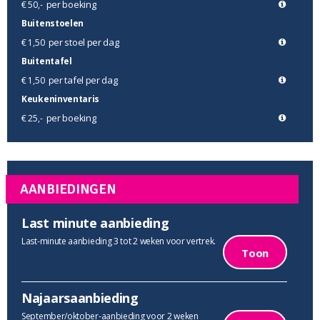
per boeking
€ 50,-
Buitenstoelen
per stoel per dag
€ 1,50
Buitentafel
per tafel per dag
€ 1,50
Keukeninventaris
per boeking
€ 25,-
AANBIEDINGEN
Last minute aanbieding
Last-minute aanbieding 3 tot 2 weken voor vertrek.
Toon
Najaarsaanbieding
September/oktober-aanbieding voor 2 weken