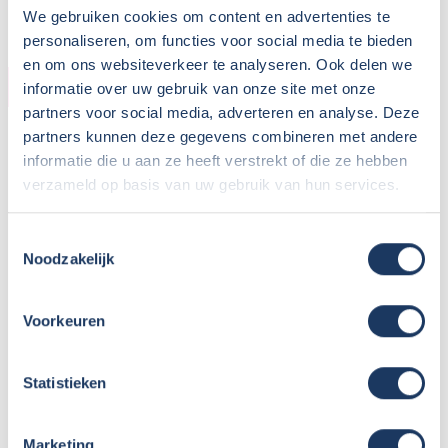
We gebruiken cookies om content en advertenties te
personaliseren, om functies voor social media te bieden
en om ons websiteverkeer te analyseren. Ook delen we
CAMPER
informatie over uw gebruik van onze site met onze
partners voor social media, adverteren en analyse. Deze
Bouwjaar:
2022
partners kunnen deze gegevens combineren met andere
Onderstel:
Fiat Ducato
informatie die u aan ze heeft verstrekt of die ze hebben
verzameld op basis van uw gebruik van hun services.
Motor:
140 pk
Versnellingen:
9
Gewicht leeg:
2900 kg
Toestemmingsselectie
Noodzakelijk
Max. gewicht:
3500 kg
Rijbewijs:
B
Transmissie:
Automaat
Voorkeuren
Aantal zitplaatsen:
4
Zitplaatsen met gordel:
4
Statistieken
Isofix:
Aantal slaapplaatsen:
4
Marketing