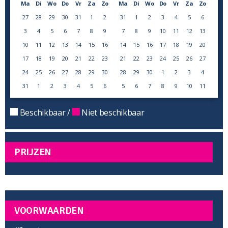
Ma
Di
Wo
Do
Vr
Za
Zo
Ma
Di
Wo
Do
Vr
Za
Zo
27
28
29
30
31
1
2
31
1
2
3
4
5
6
3
4
5
6
7
8
9
7
8
9
10
11
12
13
10
11
12
13
14
15
16
14
15
16
17
18
19
20
17
18
19
20
21
22
23
21
22
23
24
25
26
27
24
25
26
27
28
29
30
28
29
30
1
2
3
4
31
1
2
3
4
5
6
5
6
7
8
9
10
11
Beschikbaar /
Niet beschikbaar
PRIJZEN
VOORWAARDEN