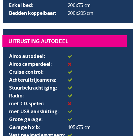
Enkel bed:
200x75 cm
Bedden koppelbaar:
200x205 cm
UITRUSTING AUTODEEL
Airco autodeel:
Airco camperdeel:
Cruise control:
Achteruitrijcamera:
Stuurbekrachtiging:
Radio:
met CD-speler:
met USB aansluiting:
Grote garage:
Garage h x b:
105x75 cm
Vast navigatiesysteem: