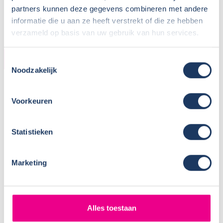
Plaatsnaam:
Joppe
partners kunnen deze gegevens combineren met andere
Parkeren eigen auto:
Op terrein verhuurder
informatie die u aan ze heeft verstrekt of die ze hebben
verzameld op basis van uw gebruik van hun services.
CAMPER
Toestemmingsselectie
Noodzakelijk
Bouwjaar:
2024
Onderstel:
Fiat Ducato
Voorkeuren
Motor:
140 pk
Versnellingen:
6
Statistieken
Gewicht leeg:
2805 kg
Max. gewicht:
3500 kg
Rijbewijs:
B
Marketing
Transmissie:
Handgeschakeld
Aantal zitplaatsen:
4
Zitplaatsen met gordel:
4
Alles toestaan
Isofix: