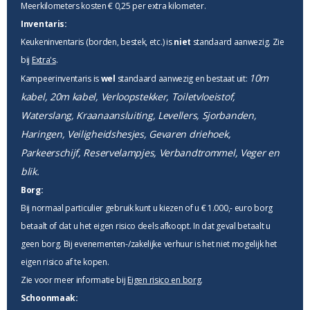
Meerkilometers kosten € 0,25 per extra kilometer.
Inventaris:
Keukeninventaris (borden, bestek, etc.) is
niet
standaard aanwezig. Zie
bij
Extra's
.
10m
Kampeerinventaris is
wel
standaard aanwezig en bestaat uit:
kabel, 20m kabel, Verloopstekker, Toiletvloeistof,
Waterslang, Kraanaansluiting, Levellers, Sjorbanden,
Haringen, Veiligheidshesjes, Gevaren driehoek,
Parkeerschijf, Reservelampjes, Verbandtrommel, Veger en
blik.
Borg:
Bij normaal particulier gebruik kunt u kiezen of u € 1.000,- euro borg
betaalt of dat u het eigen risico deels afkoopt. In dat geval betaalt u
geen borg. Bij evenementen-/zakelijke verhuur is het niet mogelijk het
eigen risico af te kopen.
Zie voor meer informatie bij
Eigen risico en borg
.
Schoonmaak: