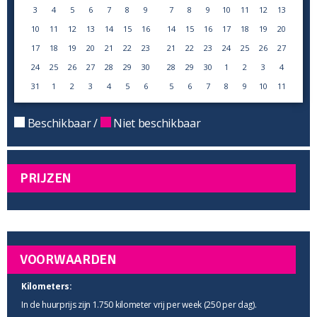
3
4
5
6
7
8
9
7
8
9
10
11
12
13
10
11
12
13
14
15
16
14
15
16
17
18
19
20
17
18
19
20
21
22
23
21
22
23
24
25
26
27
24
25
26
27
28
29
30
28
29
30
1
2
3
4
31
1
2
3
4
5
6
5
6
7
8
9
10
11
Beschikbaar /
Niet beschikbaar
PRIJZEN
VOORWAARDEN
Kilometers:
In de huurprijs zijn 1.750 kilometer vrij per week (250 per dag).