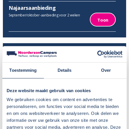
Najaarsaanbieding
September/oktober-aanbieding voor 2 weken
Toon
VERHUUR
Provincie:
Gelderland
Toestemming
Details
Over
Type verhuur:
Bedrijfsmatig
Huisdieren:
Nee
Deze website maakt gebruik van cookies
Voor meer informatie, zie
Camper huren met hond
BTW aftrekbaar?:
We gebruiken cookies om content en advertenties te
Wisseldag:
Vrijdag
personaliseren, om functies voor social media te bieden
Standaard haaltijd:
16.00 uur
en om ons websiteverkeer te analyseren. Ook delen we
informatie over uw gebruik van onze site met onze
Standaard retourtijd:
09.00 uur
partners voor social media, adverteren en analyse. Deze