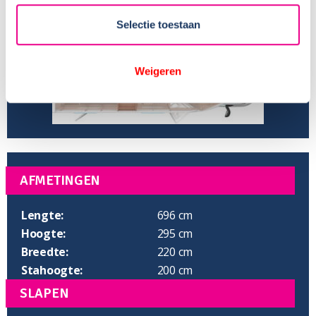
Aantal slaapplaatsen:
2
Selectie toestaan
Weigeren
AFMETINGEN
Lengte:
696 cm
Hoogte:
295 cm
Breedte:
220 cm
Stahoogte:
200 cm
SLAPEN