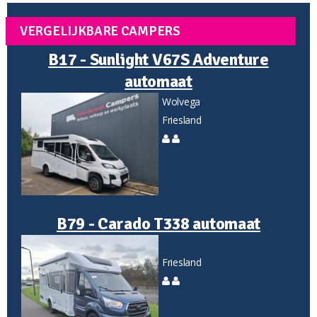
VERGELIJKBARE CAMPERS
B17 - Sunlight V67S Adventure
automaat
Wolvega
Friesland
B79 - Carado T338 automaat
Friesland