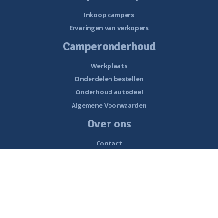
Inkoop campers
Ervaringen van verkopers
Camperonderhoud
Werkplaats
Onderdelen bestellen
Onderhoud autodeel
Algemene Voorwaarden
Over ons
Contact
Openingstijden
Nieuws
Vacatures
Historie van Noorderzon Campers
Route naar Smalle Weegbree 5 Wolvega