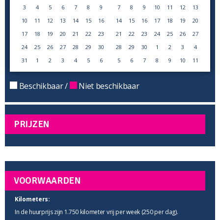
3
4
5
6
7
8
9
7
8
9
10
11
12
13
10
11
12
13
14
15
16
14
15
16
17
18
19
20
17
18
19
20
21
22
23
21
22
23
24
25
26
27
24
25
26
27
28
29
30
28
29
30
1
2
3
4
31
1
2
3
4
5
6
5
6
7
8
9
10
11
Beschikbaar /
Niet beschikbaar
PRIJZEN
VOORWAARDEN
Kilometers:
In de huurprijs zijn 1.750 kilometer vrij per week (250 per dag).