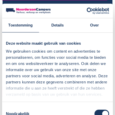
Provincie:
Noord-Brabant
Type verhuur:
Bedrijfsmatig
Huisdieren:
Nee
Toestemming
Details
Over
Voor meer informatie, zie
Camper huren met hond
BTW aftrekbaar?:
Wisseldag:
Zaterdag
Deze website maakt gebruik van cookies
Standaard haaltijd:
16.00 uur
We gebruiken cookies om content en advertenties te
Standaard retourtijd:
09.00 uur
personaliseren, om functies voor social media te bieden
Plaatsnaam:
Bavel
en om ons websiteverkeer te analyseren. Ook delen we
Parkeren eigen auto:
Op terrein verhuurder
informatie over uw gebruik van onze site met onze
partners voor social media, adverteren en analyse. Deze
partners kunnen deze gegevens combineren met andere
informatie die u aan ze heeft verstrekt of die ze hebben
CAMPER
verzameld op basis van uw gebruik van hun services.
Bouwjaar:
2024
Toestemmingsselectie
Onderstel:
Citroen Jumper
Noodzakelijk