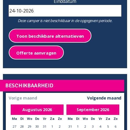
Einddatum
Deze camper is niet beschikbaar in de opgegeven periode.
Toon beschikbare alternatieven
Offerte aanvragen
BESCHIKBAARHEID
Vorige maand
Volgende maand
Augustus
2026
September
2026
Ma
Di
Wo
Do
Vr
Za
Zo
Ma
Di
Wo
Do
Vr
Za
Zo
27
28
29
30
31
1
2
31
1
2
3
4
5
6