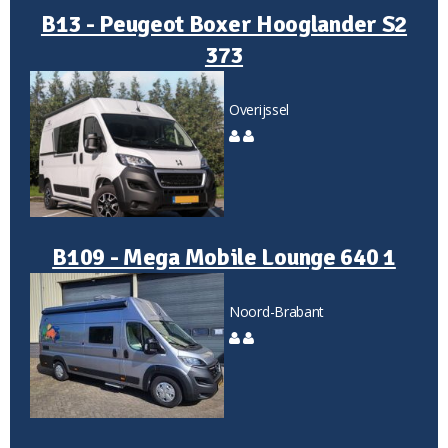
B13 - Peugeot Boxer Hooglander S2
373
Overijssel
B109 - Mega Mobile Lounge 640 1
Noord-Brabant