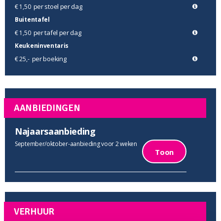
per stoel per dag
€ 1,50
Buitentafel
per tafel per dag
€ 1,50
Keukeninventaris
per boeking
€ 25,-
AANBIEDINGEN
Najaarsaanbieding
September/oktober-aanbieding voor 2 weken
Toon
VERHUUR