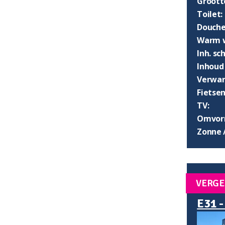
Groott
Toilet:
Douche
Warm w
Inh. s
Inhoud
Verwar
Fietsen
TV:
Omvorm
Zonne 
VERGE
E31 -