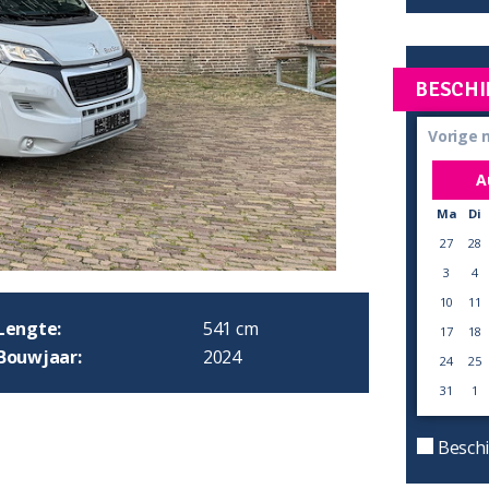
BESCHI
Vorige
A
Ma
Di
27
28
3
4
10
11
Lengte:
541 cm
17
18
Bouwjaar:
2024
24
25
31
1
Beschi