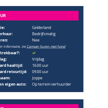
UUR
ie:
Gelderland
erhuur:
Bedrijfsmatig
eren:
Nee
r informatie, zie
Camper huren met hond
trekbaar?:
dag:
Vrijdag
rd haaltijd:
16.00 uur
rd retourtijd:
09.00 uur
naam:
Joppe
en eigen auto:
Op terrein verhuurder