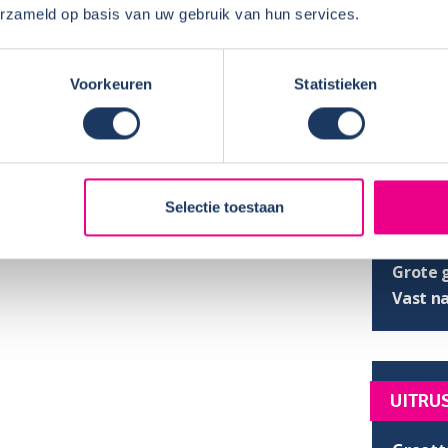
UITRU
erzameld op basis van uw gebruik van hun services.
Airco a
Voorkeuren
Statistieken
Airco 
Cruise 
Achter
Stuurb
Radio:
Selectie toestaan
met CD
met US
Grote 
Vast n
UITRU