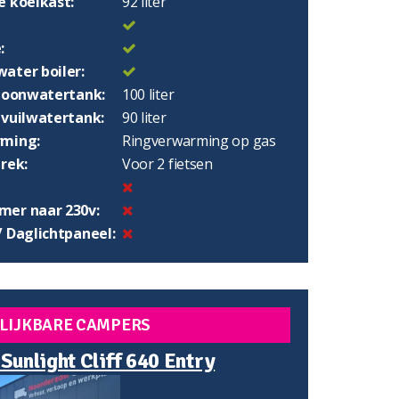
e koelkast:
92 liter
:
ater boiler:
choonwatertank:
100 liter
 vuilwatertank:
90 liter
ming:
Ringverwarming op gas
rek:
Voor 2 fietsen
er naar 230v:
/ Daglichtpaneel:
LIJKBARE CAMPERS
 Sunlight Cliff 640 Entry