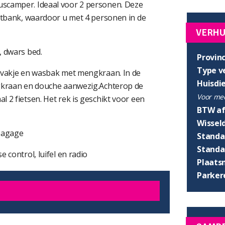
scamper. Ideaal voor 2 personen. Deze
zitbank, waardoor u met 4 personen in de
VERH
, dwars bed.
Provinc
Type v
esvakje en wasbak met mengkraan. In de
Huisdi
ngkraan en douche aanwezig.Achterop de
Voor mee
 2 fietsen. Het rek is geschikt voor een
BTW af
Wissel
 bagage
Standaa
Standaa
 control, luifel en radio
Plaats
Parker