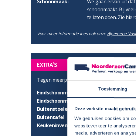
Schoonmaak:
We gaan ervan uit dat
schoonmaakt. Bij veel 
te laten doen. Zie hier
Voor meer informatie lees ook onze
Algemene Voo
EXTRA'S
Tegen meerprijs zijn de volgende extra's moge
Toestemming
Eindschoonmaak binnen- en buitenzijde
Eindschoonmaak buitenzijde
Buitenstoelen
Deze website maakt gebruik
Buitentafel
We gebruiken cookies om cont
Keukeninventaris
websiteverkeer te analyseren
media, adverteren en analys