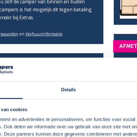
 u zelf de camper van binnen en buiten
campers is het mogelijk dit tegen betaling
onder bij Extras.
rwaarden
en
Verhuurinformatie
.
AFMET
Lengte
Hoogte
Breedt
lijk:
Stahoo
Details
€ 125,-
per boeking
SLAPE
€ 50,-
per boeking
€ 1,50
Dwars 
 van cookies
per stoel per dag
€ 1,50
per tafel per dag
ent en advertenties te personaliseren, om functies voor social
€ 25,-
. Ook delen we informatie over uw gebruik van onze site met on
per boeking
e. Deze partners kunnen deze gegevens combineren met andere i