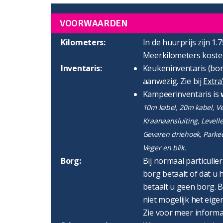
VOORWAARDEN
Kilometers:
In de huurprijs zijn 1.
Meerkilometers kosten
Inventaris:
Keukeninventaris (bord
aanwezig. Zie bij
Extra
Kampeerinventaris is
10m kabel, 20m kabel, Ver
Kraanaansluiting, Levell
Gevaren driehoek, Parke
Veger en blik.
Borg:
Bij normaal particulie
borg betaalt of dat u h
betaalt u geen borg. B
niet mogelijk het eigen
Zie voor meer informa