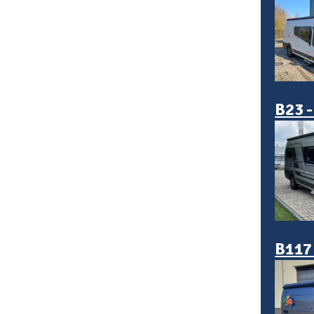
B23 
B117 