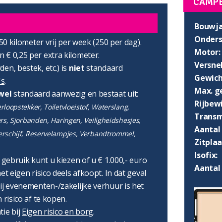
CAMP
Bouwja
Onders
750 kilometer vrij per week (250 per dag).
Motor:
 € 0,25 per extra kilometer.
Versnel
en, bestek, etc.) is
niet
standaard
Gewich
's
.
Max. g
wel
standaard aanwezig en bestaat uit:
Rijbewi
loopstekker, Toiletvloeistof, Waterslang,
Transm
ers, Sjorbanden, Haringen, Veiligheidshesjes,
Aantal 
erschijf, Reservelampjes, Verbandtrommel,
Zitpla
Isofix:
r gebruik kunt u kiezen of u € 1.000,- euro
Aantal
et eigen risico deels afkoopt. In dat geval
ij evenementen-/zakelijke verhuur is het
 risico af te kopen.
tie bij
Eigen risico en borg
.