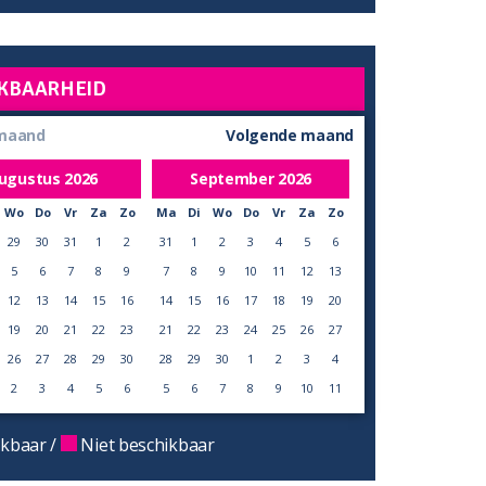
KBAARHEID
 maand
Volgende maand
ugustus
2026
September
2026
Wo
Do
Vr
Za
Zo
Ma
Di
Wo
Do
Vr
Za
Zo
29
30
31
1
2
31
1
2
3
4
5
6
5
6
7
8
9
7
8
9
10
11
12
13
12
13
14
15
16
14
15
16
17
18
19
20
19
20
21
22
23
21
22
23
24
25
26
27
26
27
28
29
30
28
29
30
1
2
3
4
2
3
4
5
6
5
6
7
8
9
10
11
kbaar /
Niet beschikbaar