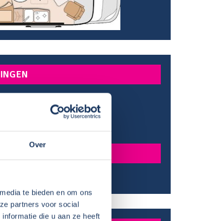
INGEN
:
541 cm
:
275 cm
e:
205 cm
gte:
190 cm
Over
N
bed:
195x130 cm
 media te bieden en om ons
ze partners voor social
nformatie die u aan ze heeft