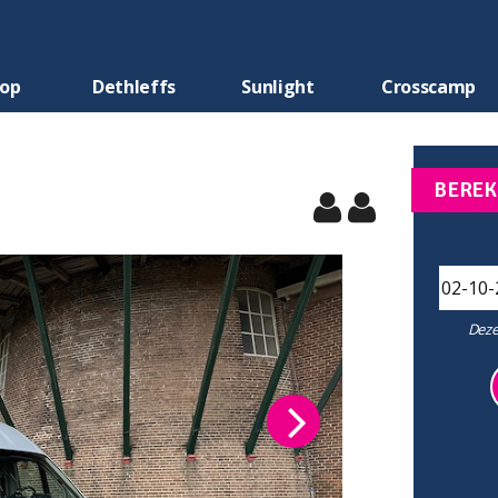
oop
Dethleffs
Sunlight
Crosscamp
BEREK
Deze