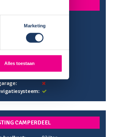
STING AUTODEEL
utodeel:
Marketing
camperdeel:
control:
uitrijcamera:
ekrachtiging:
Alles toestaan
-speler:
B aansluiting:
garage:
avigatiesysteem:
STING CAMPERDEEL