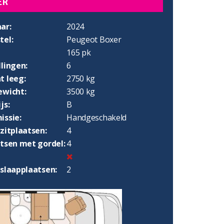
ER
ar:
2024
tel:
Peugeot Boxer
165 pk
lingen:
6
t leeg:
2750 kg
ewicht:
3500 kg
js:
B
issie:
Handgeschakeld
zitplaatsen:
4
atsen met gordel:
4
 slaapplaatsen:
2