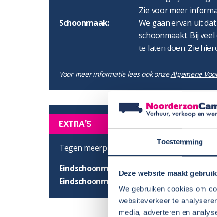
Zie voor meer informa
Schoonmaak:
We gaan ervan uit dat
schoonmaakt. Bij veel 
te laten doen. Zie hier
Voor meer informatie lees ook onze
Algemene Voo
EXTRA'S
Toestemming
Tegen meerprijs zijn de volgende extra's moge
Eindschoonmaak binnen- en buitenzijde
Deze website maakt gebruik
Eindschoonmaak buitenzijde
We gebruiken cookies om cont
websiteverkeer te analyseren
media, adverteren en analys