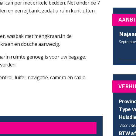
aal camper met enkele bedden. Net onder de 7
en en een zijbank, zodat u ruim kunt zitten.
AANBI
Najaa
ezer, wasbak met mengkraan.In de
September
ngkraan en douche aanwezig.
arin ruimte genoeg is voor uw bagage.
 worden.
trol, luifel, navigatie, camera en radio.
VERH
Provinc
Type v
Huisdi
Voor mee
BTW af