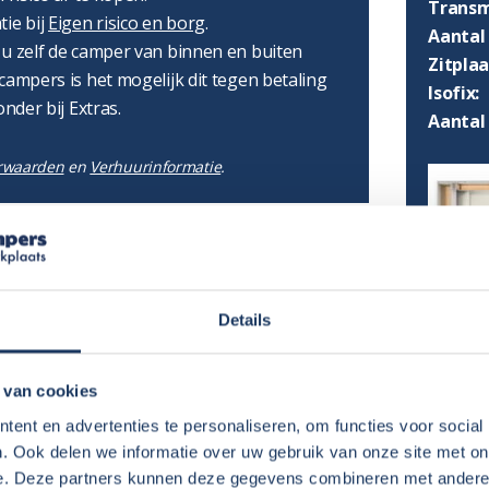
Transm
tie bij
Eigen risico en borg
.
Aantal 
 u zelf de camper van binnen en buiten
Zitpla
campers is het mogelijk dit tegen betaling
Isofix:
onder bij Extras.
Aantal
rwaarden
en
Verhuurinformatie
.
Details
lijk:
€ 125,-
per boeking
 van cookies
AFMET
€ 50,-
per boeking
ent en advertenties te personaliseren, om functies voor social
. Ook delen we informatie over uw gebruik van onze site met on
Lengte
e. Deze partners kunnen deze gegevens combineren met andere i
Hoogte