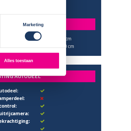
e:
233 cm
gte:
205 cm
N
Marketing
ed:
200/190x80 cm
 koppelbaar:
200/190x210 cm
Alles toestaan
STING AUTODEEL
utodeel:
camperdeel:
control:
uitrijcamera:
ekrachtiging: