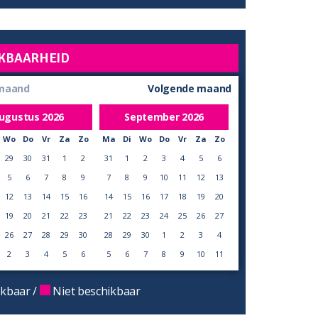
KBAARHEID
 maand
Volgende maand
ugustus
2026
September
2026
Wo
Do
Vr
Za
Zo
Ma
Di
Wo
Do
Vr
Za
Zo
29
30
31
1
2
31
1
2
3
4
5
6
5
6
7
8
9
7
8
9
10
11
12
13
12
13
14
15
16
14
15
16
17
18
19
20
19
20
21
22
23
21
22
23
24
25
26
27
26
27
28
29
30
28
29
30
1
2
3
4
2
3
4
5
6
5
6
7
8
9
10
11
kbaar /
Niet beschikbaar