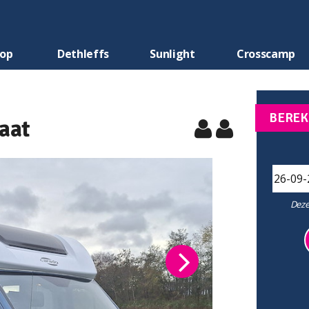
oop
Dethleffs
Sunlight
Crosscamp
BEREK
aat
Deze