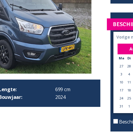
BESCHI
Vorige
A
Ma
Di
27
28
3
4
10
11
Lengte:
699 cm
17
18
Bouwjaar:
2024
24
25
31
1
Beschi