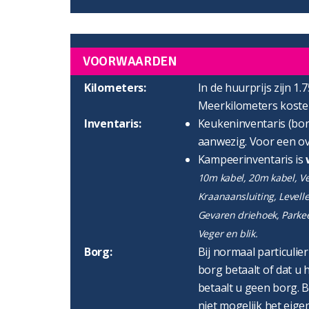
VOORWAARDEN
Kilometers:
In de huurprijs zijn 1.
Meerkilometers kosten
Inventaris:
Keukeninventaris (bord
aanwezig. Voor een ov
Kampeerinventaris is
10m kabel, 20m kabel, Ver
Kraanaansluiting, Levell
Gevaren driehoek, Parke
Veger en blik.
Borg:
Bij normaal particulie
borg betaalt of dat u h
betaalt u geen borg. B
niet mogelijk het eigen