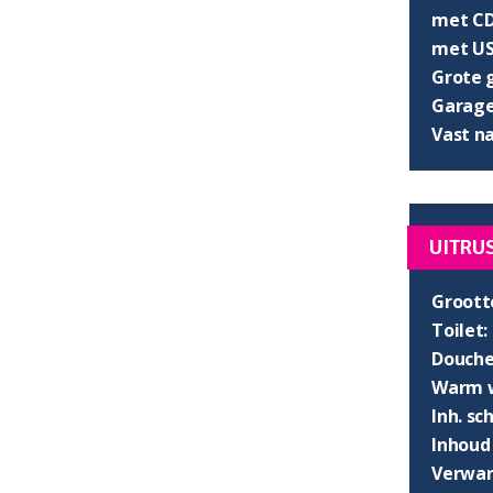
met CD
met US
Grote 
Garage 
Vast n
UITRU
Groott
Toilet:
Douche
Warm w
Inh. s
Inhoud
Verwar