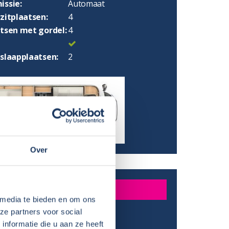
issie:
Automaat
zitplaatsen:
4
atsen met gordel:
4
 slaapplaatsen:
2
Over
INGEN
 media te bieden en om ons
ze partners voor social
:
699 cm
nformatie die u aan ze heeft
:
291 cm