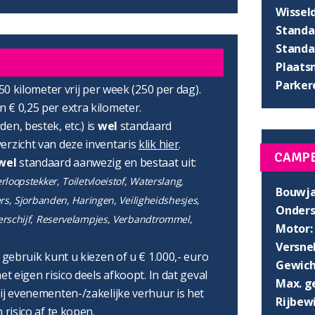
Wissel
Standaa
Standaa
Plaats
Parker
750 kilometer vrij per week (250 per dag).
 € 0,25 per extra kilometer.
en, bestek, etc.) is
wel
standaard
erzicht van deze inventaris
klik hier
.
CAMP
wel
standaard aanwezig en bestaat uit:
loopstekker, Toiletvloeistof, Waterslang,
Bouwja
ers, Sjorbanden, Haringen, Veiligheidshesjes,
Onders
erschijf, Reservelampjes, Verbandtrommel,
Motor:
Versnel
r gebruik kunt u kiezen of u € 1.000,- euro
Gewich
et eigen risico deels afkoopt. In dat geval
Max. g
ij evenementen-/zakelijke verhuur is het
Rijbewi
 risico af te kopen.