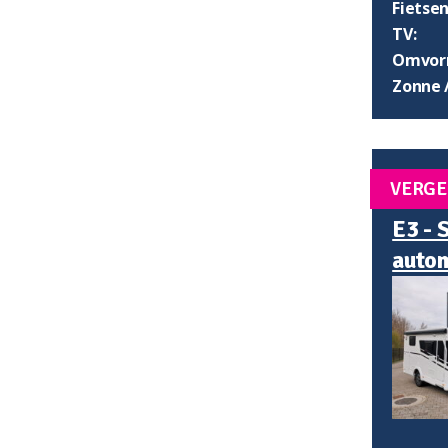
Fietsen
TV:
Omvorm
Zonne 
VERGE
E3 - 
auto