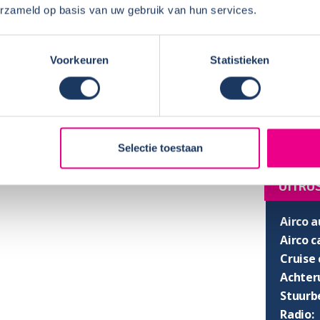
erzameld op basis van uw gebruik van hun services.
Breedt
Stahoo
SLAPE
Voorkeuren
Statistieken
Enkel b
Bedden
Selectie toestaan
UITRU
Airco a
Airco 
Cruise 
Achter
Stuurb
Radio: