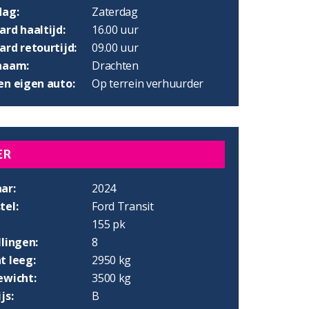
dag:
Zaterdag
rd haaltijd:
16.00 uur
rd retourtijd:
09.00 uur
naam:
Drachten
en eigen auto:
Op terrein verhuurder
ER
ar:
2024
tel:
Ford Transit
155 pk
lingen:
8
t leeg:
2950 kg
ewicht:
3500 kg
js:
B