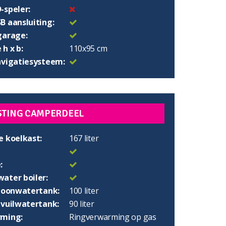
-speler:
B aansluiting:
garage:
h x b:
110x95 cm
avigatiesysteem:
STING CAMPERDEEL
e koelkast:
167 liter
:
ater boiler:
choonwatertank:
100 liter
 vuilwatertank:
90 liter
ming:
Ringverwarming op gas