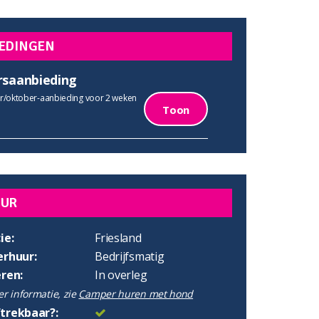
EDINGEN
rsaanbieding
/oktober-aanbieding voor 2 weken
Toon
UUR
ie:
Friesland
erhuur:
Bedrijfsmatig
eren:
In overleg
r informatie, zie
Camper huren met hond
trekbaar?: