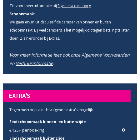
Zie voor meer informatie bij
Eigen risico en borg
.
Schoonmaak:
We gaan ervan uit dat u zelf de camper van binnen en buiten
schoonmaakt. Bij veel campers is het mogelijk dit tegen betaling te laten
doen. Zie hieronder bij Extras.
Voor meer informatie lees ook onze
Algemene Voorwaarden
en
Verhuurinformatie
.
EXTRA'S
Tegen meerprijs zijn de volgende extra's mogelijk:
Eindschoonmaak binnen- en buitenzijde
per boeking
€ 125,-
Eindschoonmaak buitenzijde