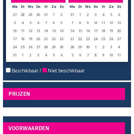
Ma
Di
Wo
Do
Vr
Za
Zo
Ma
Di
Wo
Do
Vr
Za
Zo
27
28
29
30
31
1
2
31
1
2
3
4
5
6
3
4
5
6
7
8
9
7
8
9
10
11
12
13
10
11
12
13
14
15
16
14
15
16
17
18
19
20
17
18
19
20
21
22
23
21
22
23
24
25
26
27
24
25
26
27
28
29
30
28
29
30
1
2
3
4
31
1
2
3
4
5
6
5
6
7
8
9
10
11
Beschikbaar /
Niet beschikbaar
PRIJZEN
VOORWAARDEN