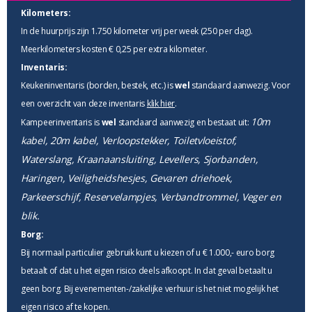
Kilometers:
In de huurprijs zijn 1.750 kilometer vrij per week (250 per dag).
Meerkilometers kosten € 0,25 per extra kilometer.
Inventaris:
Keukeninventaris (borden, bestek, etc.) is
wel
standaard aanwezig. Voor
een overzicht van deze inventaris
klik hier
.
10m
Kampeerinventaris is
wel
standaard aanwezig en bestaat uit:
kabel, 20m kabel, Verloopstekker, Toiletvloeistof,
Waterslang, Kraanaansluiting, Levellers, Sjorbanden,
Haringen, Veiligheidshesjes, Gevaren driehoek,
Parkeerschijf, Reservelampjes, Verbandtrommel, Veger en
blik.
Borg:
Bij normaal particulier gebruik kunt u kiezen of u € 1.000,- euro borg
betaalt of dat u het eigen risico deels afkoopt. In dat geval betaalt u
geen borg. Bij evenementen-/zakelijke verhuur is het niet mogelijk het
eigen risico af te kopen.