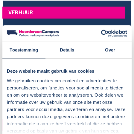
VERHUUR
Provincie:
Noord-Brabant
Type verhuur:
Bedrijfsmatig
Huisdieren:
In overleg
Toestemming
Details
Over
Voor meer informatie, zie
Camper huren met hond
BTW aftrekbaar?:
Wisseldag:
Vrijdag
Deze website maakt gebruik van cookies
Standaard haaltijd:
16.00 uur
We gebruiken cookies om content en advertenties te
Standaard retourtijd:
09.00 uur
personaliseren, om functies voor social media te bieden
Plaatsnaam:
Oosterhout
en om ons websiteverkeer te analyseren. Ook delen we
Parkeren eigen auto:
Op terrein verhuurder
informatie over uw gebruik van onze site met onze
partners voor social media, adverteren en analyse. Deze
partners kunnen deze gegevens combineren met andere
informatie die u aan ze heeft verstrekt of die ze hebben
CAMPER
verzameld op basis van uw gebruik van hun services.