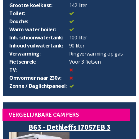
Grootte koelkast:
142 liter
Toilet:
Douche:
Warm water boiler:
Inh. schoonwatertank:
100 liter
Inhoud vuilwatertank:
90 liter
Verwarming:
Ringverwarming op gas
Fietsenrek:
Voor 3 fietsen
TV:
Omvormer naar 230v:
Zonne / Daglichtpaneel:
VERGELIJKBARE CAMPERS
B63 - Dethleffs I7057EB 3