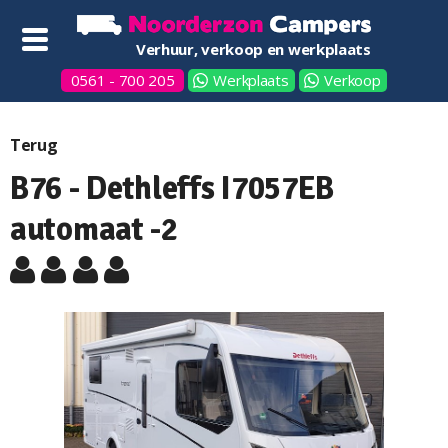
Verhuur, verkoop en werkplaats
0561 - 700 205
Werkplaats
Verkoop
Terug
B76 - Dethleffs I7057EB
automaat -2