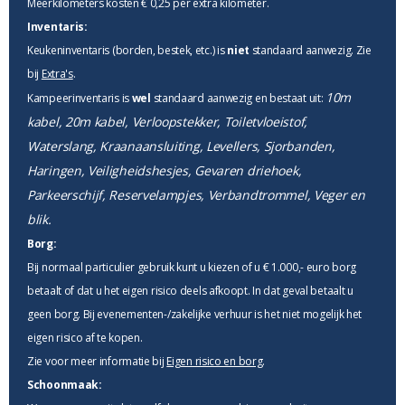
Meerkilometers kosten € 0,25 per extra kilometer.
Inventaris:
Keukeninventaris (borden, bestek, etc.) is
niet
standaard aanwezig. Zie
bij
Extra's
.
10m
Kampeerinventaris is
wel
standaard aanwezig en bestaat uit:
kabel, 20m kabel, Verloopstekker, Toiletvloeistof,
Waterslang, Kraanaansluiting, Levellers, Sjorbanden,
Haringen, Veiligheidshesjes, Gevaren driehoek,
Parkeerschijf, Reservelampjes, Verbandtrommel, Veger en
blik.
Borg:
Bij normaal particulier gebruik kunt u kiezen of u € 1.000,- euro borg
betaalt of dat u het eigen risico deels afkoopt. In dat geval betaalt u
geen borg. Bij evenementen-/zakelijke verhuur is het niet mogelijk het
eigen risico af te kopen.
Zie voor meer informatie bij
Eigen risico en borg
.
Schoonmaak: