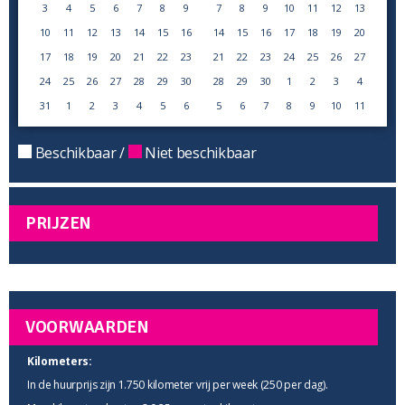
3
4
5
6
7
8
9
7
8
9
10
11
12
13
10
11
12
13
14
15
16
14
15
16
17
18
19
20
17
18
19
20
21
22
23
21
22
23
24
25
26
27
24
25
26
27
28
29
30
28
29
30
1
2
3
4
31
1
2
3
4
5
6
5
6
7
8
9
10
11
Beschikbaar /
Niet beschikbaar
PRIJZEN
VOORWAARDEN
Kilometers:
In de huurprijs zijn 1.750 kilometer vrij per week (250 per dag).