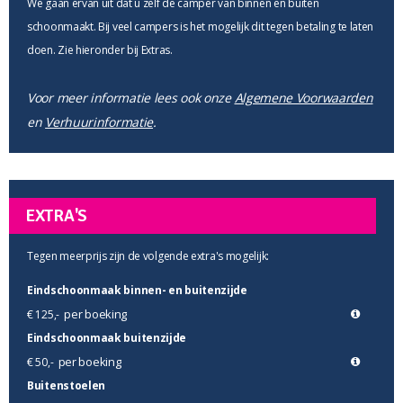
We gaan ervan uit dat u zelf de camper van binnen en buiten
schoonmaakt. Bij veel campers is het mogelijk dit tegen betaling te laten
doen. Zie hieronder bij Extras.
Voor meer informatie lees ook onze
Algemene Voorwaarden
en
Verhuurinformatie
.
EXTRA'S
Tegen meerprijs zijn de volgende extra's mogelijk:
Eindschoonmaak binnen- en buitenzijde
per boeking
€ 125,-
Eindschoonmaak buitenzijde
per boeking
€ 50,-
Buitenstoelen