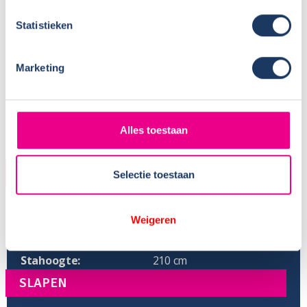
Aantal slaapplaatsen:
4
Statistieken
Marketing
Alles toestaan
AFMETINGEN
Selectie toestaan
Lengte:
696 cm
Weigeren
Hoogte:
291 cm
Breedte:
233 cm
Stahoogte:
210 cm
SLAPEN