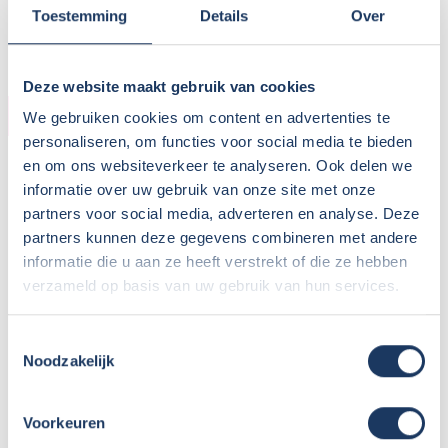
Toestemming
Details
Over
Parkeren eigen auto:
Op terrein verhuurder
Deze website maakt gebruik van cookies
CAMPER
We gebruiken cookies om content en advertenties te
personaliseren, om functies voor social media te bieden
Bouwjaar:
2023
en om ons websiteverkeer te analyseren. Ook delen we
Onderstel:
Fiat Ducato
informatie over uw gebruik van onze site met onze
partners voor social media, adverteren en analyse. Deze
Motor:
140 pk
partners kunnen deze gegevens combineren met andere
Versnellingen:
9
informatie die u aan ze heeft verstrekt of die ze hebben
Gewicht leeg:
2900 kg
verzameld op basis van uw gebruik van hun services.
Max. gewicht:
3500 kg
Rijbewijs:
B
Toestemmingsselectie
Transmissie:
Automaat
Noodzakelijk
Aantal zitplaatsen:
4
Zitplaatsen met gordel:
4
Voorkeuren
Isofix: