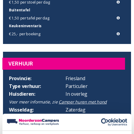
per stoel per dag
€ 1,50
Buitentafel
per tafel per dag
€ 1,50
Keukeninventaris
per boeking
€ 25,-
VERHUUR
Provincie:
Friesland
Type verhuur:
Particulier
Huisdieren:
In overleg
Voor meer informatie, zie
Camper huren met hond
Wisseldag:
Zaterdag
Standaard haaltijd:
16.00 uur
Standaard retourtijd:
09.00 uur
Plaatsnaam:
Garyp