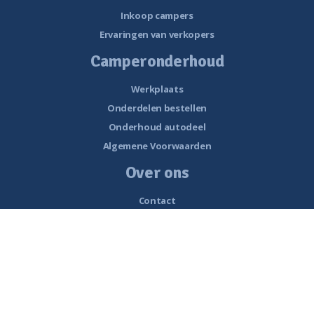
Inkoop campers
Ervaringen van verkopers
Camperonderhoud
Werkplaats
Onderdelen bestellen
Onderhoud autodeel
Algemene Voorwaarden
Over ons
Contact
Openingstijden
Nieuws
Vacatures
Historie van Noorderzon Campers
Route naar Smalle Weegbree 5 Wolvega