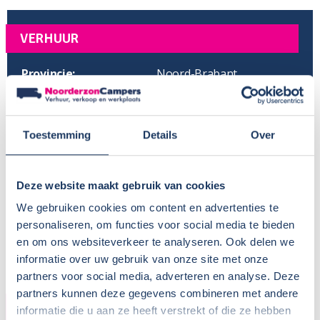
VERHUUR
Provincie:
Noord-Brabant
Type verhuur:
Bedrijfsmatig
Huisdieren:
In overleg
Voor meer informatie, zie
Camper huren met hond
Toestemming
Details
Over
BTW aftrekbaar?:
Wisseldag:
Vrijdag
Standaard haaltijd:
16.00 uur
Deze website maakt gebruik van cookies
Standaard retourtijd:
09.00 uur
We gebruiken cookies om content en advertenties te
Plaatsnaam:
Oosterhout
personaliseren, om functies voor social media te bieden
Parkeren eigen auto:
Op terrein verhuurder
en om ons websiteverkeer te analyseren. Ook delen we
informatie over uw gebruik van onze site met onze
partners voor social media, adverteren en analyse. Deze
partners kunnen deze gegevens combineren met andere
CAMPER
informatie die u aan ze heeft verstrekt of die ze hebben