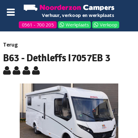
Verhuur, verkoop en werkplaats
0561 - 700 205
Werkplaats
Verkoop
Terug
B63 - Dethleffs I7057EB 3