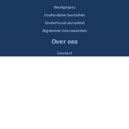
Werkplaats
Onderdelen bestellen
Onderhoud autodeel
Algemene Voorwaarden
Over ons
Contact
Openingstijden
Nieuws
Vacatures
Historie van Noorderzon Campers
Route naar Smalle Weegbree 5 Wolvega
Werkplaats
Interessante links
Beoordelingen
Privacy policy