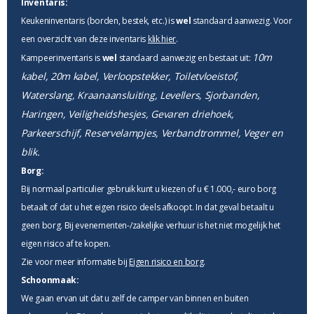
Inventaris:
Keukeninventaris (borden, bestek, etc.) is
wel
standaard aanwezig. Voor
een overzicht van deze inventaris
klik hier
.
10m
Kampeerinventaris is
wel
standaard aanwezig en bestaat uit:
kabel, 20m kabel, Verloopstekker, Toiletvloeistof,
Waterslang, Kraanaansluiting, Levellers, Sjorbanden,
Haringen, Veiligheidshesjes, Gevaren driehoek,
Parkeerschijf, Reservelampjes, Verbandtrommel, Veger en
blik.
Borg:
Bij normaal particulier gebruik kunt u kiezen of u € 1.000,- euro borg
betaalt of dat u het eigen risico deels afkoopt. In dat geval betaalt u
geen borg. Bij evenementen-/zakelijke verhuur is het niet mogelijk het
eigen risico af te kopen.
Zie voor meer informatie bij
Eigen risico en borg
.
Schoonmaak:
We gaan ervan uit dat u zelf de camper van binnen en buiten