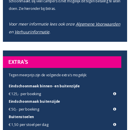
schoonmaakt. Bij veel campers is het mogelijk dit tegen betaling te laten
doen. Zie hieronder bij Extras.
Voor meer informatie lees ook onze
Algemene Voorwaarden
en
Verhuurinformatie
.
EXTRA'S
Tegen meerprijs zijn de volgende extra's mogelijk:
Eindschoonmaak binnen- en buitenzijde
per boeking
€ 125,-
Eindschoonmaak buitenzijde
per boeking
€ 50,-
Buitenstoelen
per stoel per dag
€ 1,50