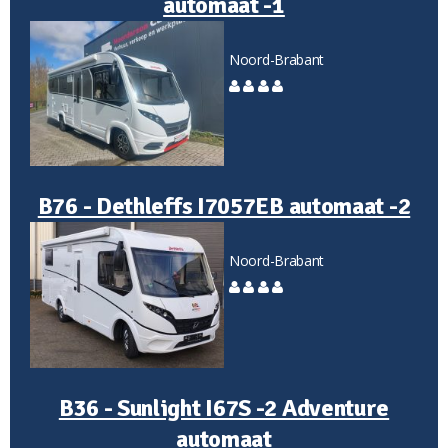
automaat -1
Noord-Brabant
B76 - Dethleffs I7057EB automaat -2
Noord-Brabant
B36 - Sunlight I67S -2 Adventure
automaat