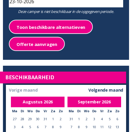
Deze camper is niet beschikbaar in de opgegeven periode.
Toon beschikbare alternatieven
Offerte aanvragen
BESCHIKBAARHEID
Vorige maand
Volgende maand
Augustus
2026
September
2026
Ma
Di
Wo
Do
Vr
Za
Zo
Ma
Di
Wo
Do
Vr
Za
Zo
27
28
29
30
31
1
2
31
1
2
3
4
5
6
3
4
5
6
7
8
9
7
8
9
10
11
12
13