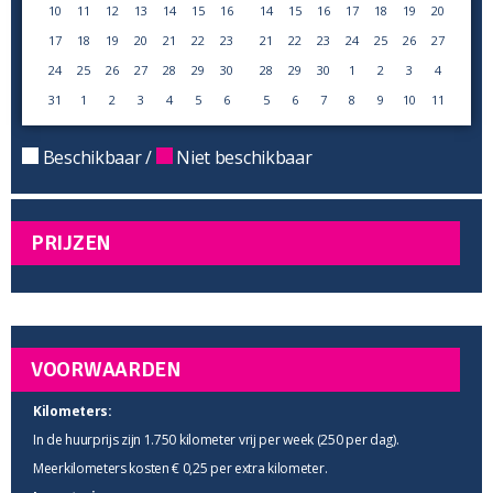
10
11
12
13
14
15
16
14
15
16
17
18
19
20
17
18
19
20
21
22
23
21
22
23
24
25
26
27
24
25
26
27
28
29
30
28
29
30
1
2
3
4
31
1
2
3
4
5
6
5
6
7
8
9
10
11
Beschikbaar /
Niet beschikbaar
PRIJZEN
VOORWAARDEN
Kilometers:
In de huurprijs zijn 1.750 kilometer vrij per week (250 per dag).
Meerkilometers kosten € 0,25 per extra kilometer.