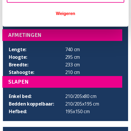
Weigeren
AFMETINGEN
Lengte:
740 cm
Hoogte:
295 cm
Breedte:
233 cm
Stahoogte:
210 cm
SLAPEN
Enkel bed:
210/205x80 cm
Bedden koppelbaar:
210/205x195 cm
Hefbed:
195x150 cm