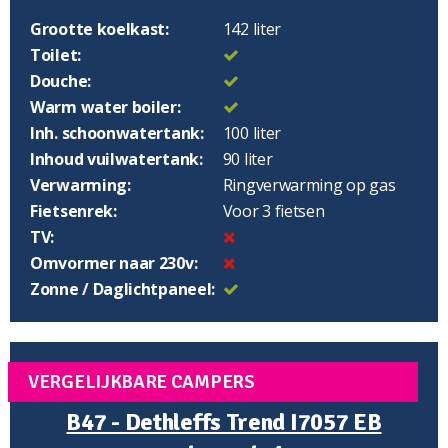
Grootte koelkast:
142 liter
Toilet:
Douche:
Warm water boiler:
Inh. schoonwatertank:
100 liter
Inhoud vuilwatertank:
90 liter
Verwarming:
Ringverwarming op gas
Fietsenrek:
Voor 3 fietsen
TV:
Omvormer naar 230v:
Zonne / Daglichtpaneel:
VERGELIJKBARE CAMPERS
B47 - Dethleffs Trend I7057 EB