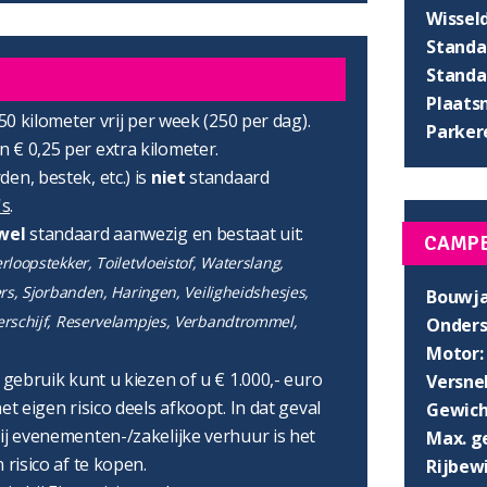
Wissel
Standaa
Standaa
Plaats
750 kilometer vrij per week (250 per dag).
Parker
 € 0,25 per extra kilometer.
en, bestek, etc.) is
niet
standaard
's
.
wel
standaard aanwezig en bestaat uit:
CAMP
loopstekker, Toiletvloeistof, Waterslang,
ers, Sjorbanden, Haringen, Veiligheidshesjes,
Bouwja
erschijf, Reservelampjes, Verbandtrommel,
Onders
Motor:
r gebruik kunt u kiezen of u € 1.000,- euro
Versnel
et eigen risico deels afkoopt. In dat geval
Gewich
ij evenementen-/zakelijke verhuur is het
Max. g
 risico af te kopen.
Rijbewi