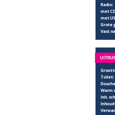
Radio:
met CD
met US
Grote 
Vast n
UITRU
Groott
Toilet:
Douche
Warm w
Inh. s
Inhoud
Verwar