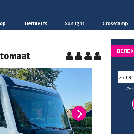
oop
Dethleffs
Sunlight
Crosscamp
BEREK
utomaat
Deze