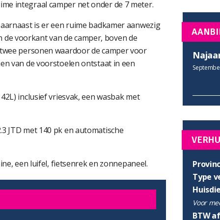
me integraal camper net onder de 7 meter.
 Daarnaast is er een ruime badkamer aanwezig
AANBI
 de voorkant van de camper, boven de
r twee personen waardoor de camper voor
Najaa
ien van de voorstoelen ontstaat in een
September
42L) inclusief vriesvak, een wasbak met
2.3 JTD met 140 pk en automatische
VERH
ine, een luifel, fietsenrek en zonnepaneel.
Provinc
Type v
Huisdi
Voor mee
BTW af