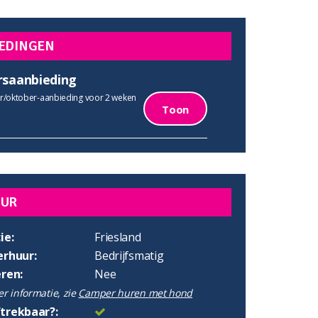
EDINGEN
rsaanbieding
/oktober-aanbieding voor 2 weken
Toon
UUR
ie:
Friesland
erhuur:
Bedrijfsmatig
eren:
Nee
r informatie, zie
Camper huren met hond
trekbaar?: