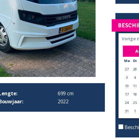
BESCHI
Vorige
A
Ma
Di
27
28
3
4
10
11
Lengte:
699 cm
17
18
Bouwjaar:
2022
24
25
31
1
Beschi