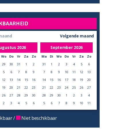
KBAARHEID
 maand
Volgende maand
ugustus
2026
September
2026
Wo
Do
Vr
Za
Zo
Ma
Di
Wo
Do
Vr
Za
Zo
29
30
31
1
2
31
1
2
3
4
5
6
5
6
7
8
9
7
8
9
10
11
12
13
12
13
14
15
16
14
15
16
17
18
19
20
19
20
21
22
23
21
22
23
24
25
26
27
26
27
28
29
30
28
29
30
1
2
3
4
2
3
4
5
6
5
6
7
8
9
10
11
kbaar /
Niet beschikbaar