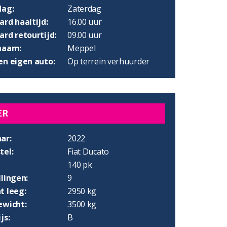
dag:
Zaterdag
rd haaltijd:
16.00 uur
rd retourtijd:
09.00 uur
naam:
Meppel
en eigen auto:
Op terrein verhuurder
ER
ar:
2022
tel:
Fiat Ducato
140 pk
lingen:
9
t leeg:
2950 kg
ewicht:
3500 kg
js:
B