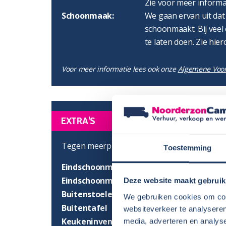
Zie voor meer informa
Schoonmaak:
We gaan ervan uit dat
schoonmaakt. Bij veel 
te laten doen. Zie hier
Voor meer informatie lees ook onze
Algemene Voo
EXTRA'S
Tegen meerprijs zijn de volgende extra's moge
Toestemming
Eindschoonmaak binnen- en buitenzijde
Eindschoonmaak buitenzijde
Deze website maakt gebruik
Buitenstoelen
We gebruiken cookies om cont
Buitentafel
websiteverkeer te analyseren
Keukeninventaris
media, adverteren en analys