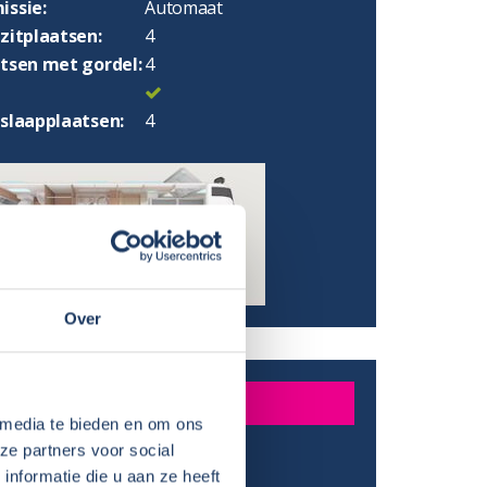
issie:
Automaat
zitplaatsen:
4
atsen met gordel:
4
 slaapplaatsen:
4
Over
INGEN
 media te bieden en om ons
ze partners voor social
:
699 cm
nformatie die u aan ze heeft
:
300 cm