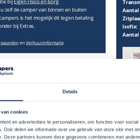
tie bij
Eigen risico en borg
.
Transm
 u zelf de camper van binnen en buiten
Aantal 
campers is het mogelijk dit tegen betaling
Zitpla
onder bij Extras.
Isofix:
Aantal
rwaarden
en
Verhuurinformatie
.
lijk:
Details
€ 125,-
per boeking
€ 50,-
 van cookies
per boeking
AFMET
€ 1,50
per stoel per dag
ent en advertenties te personaliseren, om functies voor social
€ 1,50
per tafel per dag
. Ook delen we informatie over uw gebruik van onze site met on
Lengte
€ 25,-
e. Deze partners kunnen deze gegevens combineren met andere i
per boeking
Hoogte