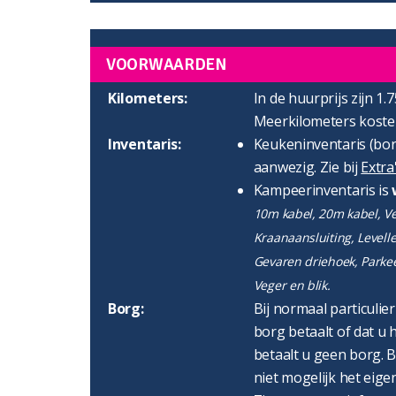
VOORWAARDEN
Kilometers:
In de huurprijs zijn 1.
Meerkilometers kosten
Inventaris:
Keukeninventaris (bord
aanwezig. Zie bij
Extra
Kampeerinventaris is
10m kabel, 20m kabel, Ver
Kraanaansluiting, Levell
Gevaren driehoek, Parke
Veger en blik.
Borg:
Bij normaal particulie
borg betaalt of dat u h
betaalt u geen borg. B
niet mogelijk het eigen