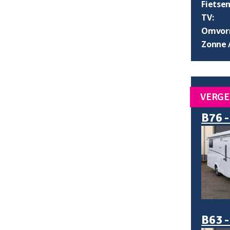
Fietsen
TV:
Omvorm
Zonne 
VERGE
B76 -
B63 -