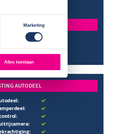
e:
233 cm
gte:
205 cm
N
Marketing
ag bed:
cm
:
200x160 cm
ed:
200x130
Alles toestaan
STING AUTODEEL
utodeel:
camperdeel:
control:
uitrijcamera:
ekrachtiging: