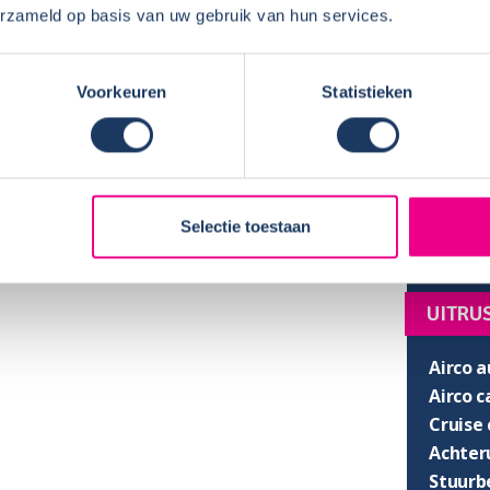
erzameld op basis van uw gebruik van hun services.
Breedt
Stahoo
SLAPE
Voorkeuren
Statistieken
Vast la
Hefbed
Fransb
Selectie toestaan
UITRU
Airco a
Airco 
Cruise 
Achter
Stuurb