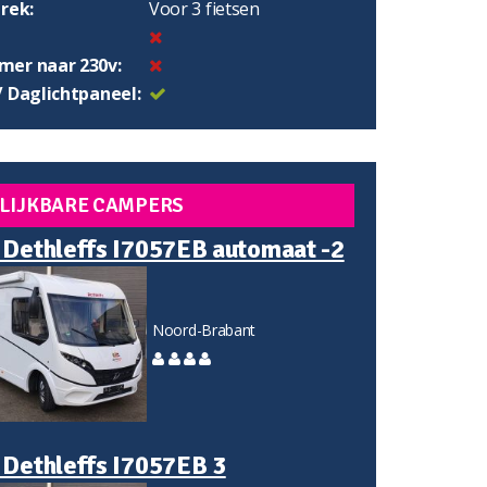
rek:
Voor 3 fietsen
er naar 230v:
/ Daglichtpaneel:
LIJKBARE CAMPERS
 Dethleffs I7057EB automaat -2
Noord-Brabant
 Dethleffs I7057EB 3