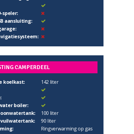
-speler:
B aansluiting:
garage:
avigatiesysteem:
STING CAMPERDEEL
e koelkast:
142 liter
:
ater boiler:
choonwatertank:
100 liter
 vuilwatertank:
90 liter
ming:
Ringverwarming op gas