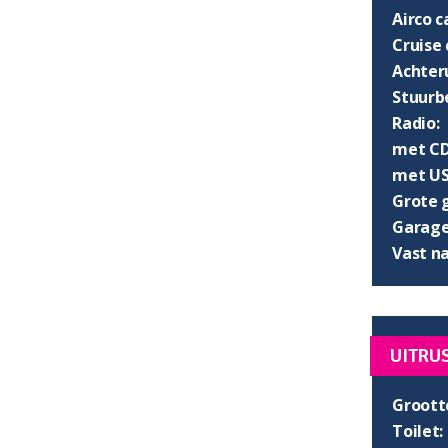
Airco 
Cruise 
Achter
Stuurb
Radio:
met CD
met US
Grote 
Garage 
Vast n
UITRU
Groott
Toilet: