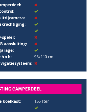
camperdeel:
control:
uitrijcamera:
ekrachtiging:
-speler:
B aansluiting:
garage:
h x b:
95x110 cm
avigatiesysteem:
STING CAMPERDEEL
e koelkast:
156 liter