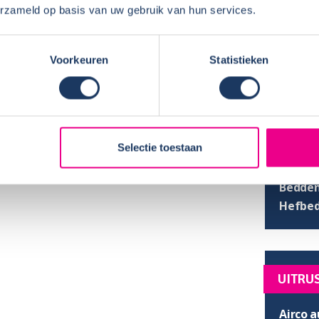
erzameld op basis van uw gebruik van hun services.
AFMET
Lengte
Voorkeuren
Statistieken
Hoogte
Breedt
Stahoo
SLAPE
Selectie toestaan
Enkel b
Bedden
Hefbed
UITRU
Airco a