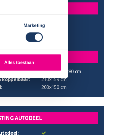
INGEN
:
699 cm
Marketing
:
293 cm
e:
232 cm
gte:
210 cm
N
Alles toestaan
ed:
190x80/200x80 cm
 koppelbaar:
210x159 cm
:
200x150 cm
STING AUTODEEL
utodeel: