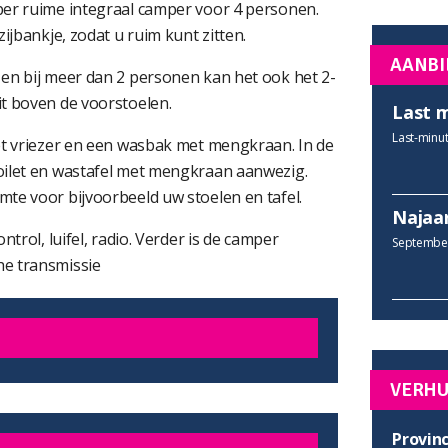
per ruime integraal camper voor 4 personen.
ijbankje, zodat u ruim kunt zitten.
AANBI
en bij meer dan 2 personen kan het ook het 2-
t boven de voorstoelen.
Last 
Last-minut
et vriezer en een wasbak met mengkraan. In de
oilet en wastafel met mengkraan aanwezig.
te voor bijvoorbeeld uw stoelen en tafel.
Najaa
trol, luifel, radio. Verder is de camper
September
he transmissie
VERH
Provinc