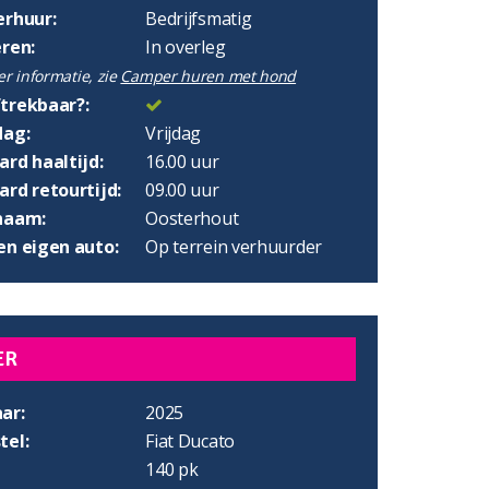
erhuur:
Bedrijfsmatig
eren:
In overleg
r informatie, zie
Camper huren met hond
trekbaar?:
dag:
Vrijdag
rd haaltijd:
16.00 uur
rd retourtijd:
09.00 uur
naam:
Oosterhout
en eigen auto:
Op terrein verhuurder
ER
ar:
2025
tel:
Fiat Ducato
140 pk