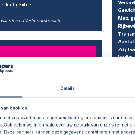
Versnel
onder bij Extras.
Gewich
Max. g
rwaarden
en
Verhuurinformatie
.
Rijbewi
Transm
Aantal 
Zitpla
Isofix:
Aantal
lijk:
€ 125,-
per boeking
€ 50,-
per boeking
Details
€ 1,50
per stoel per dag
€ 1,50
per dag
 van cookies
ent en advertenties te personaliseren, om functies voor social
. Ook delen we informatie over uw gebruik van onze site met on
e. Deze partners kunnen deze gegevens combineren met andere i