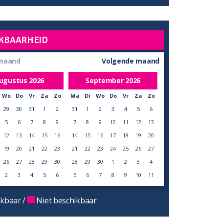
KBAARHEID
 maand
Volgende maand
ugustus
2026
September
2026
Wo
Do
Vr
Za
Zo
Ma
Di
Wo
Do
Vr
Za
Zo
29
30
31
1
2
31
1
2
3
4
5
6
5
6
7
8
9
7
8
9
10
11
12
13
12
13
14
15
16
14
15
16
17
18
19
20
19
20
21
22
23
21
22
23
24
25
26
27
26
27
28
29
30
28
29
30
1
2
3
4
2
3
4
5
6
5
6
7
8
9
10
11
kbaar /
Niet beschikbaar