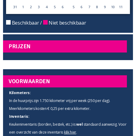
31
1
2
3
4
5
6
5
6
7
8
9
10
11
Beschikbaar /
Niet beschikbaar
PRIJZEN
VOORWAARDEN
Kilometers:
In de huurprijs zijn 1.750 kilometer vrij per week (250 per dag).
Meerkilometers kosten € 0,25 per extra kilometer.
Inventaris:
Keukeninventaris (borden, bestek, etc.) is
wel
standaard aanwezig. Voor
een overzicht van deze inventaris
klik hier
.