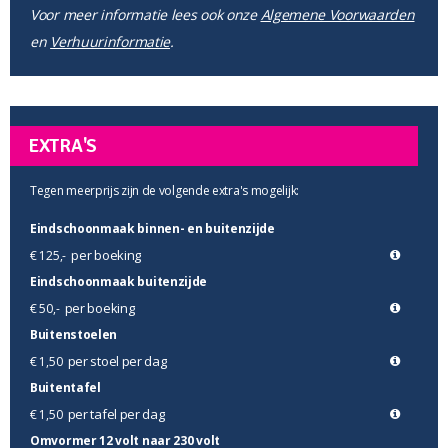
Voor meer informatie lees ook onze
Algemene Voorwaarden
en
Verhuurinformatie
.
EXTRA'S
Tegen meerprijs zijn de volgende extra's mogelijk:
Eindschoonmaak binnen- en buitenzijde
per boeking
€ 125,-
Eindschoonmaak buitenzijde
per boeking
€ 50,-
Buitenstoelen
per stoel per dag
€ 1,50
Buitentafel
per tafel per dag
€ 1,50
Omvormer 12 volt naar 230 volt