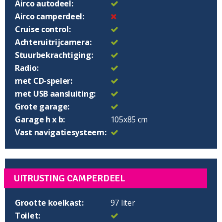
Airco autodeel:
Airco camperdeel:
Cruise control:
Achteruitrijcamera:
Stuurbekrachtiging:
Radio:
met CD-speler:
met USB aansluiting:
Grote garage:
Garage h x b:
105x85 cm
Vast navigatiesysteem:
UITRUSTING CAMPERDEEL
Grootte koelkast:
97 liter
Toilet: