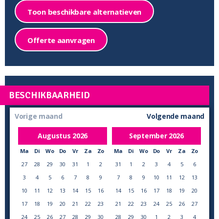
Toon beschikbare alternatieven
Offerte aanvragen
BESCHIKBAARHEID
Vorige maand
Volgende maand
Augustus
2026
September
2026
Ma
Di
Wo
Do
Vr
Za
Zo
Ma
Di
Wo
Do
Vr
Za
Zo
27
28
29
30
31
1
2
31
1
2
3
4
5
6
3
4
5
6
7
8
9
7
8
9
10
11
12
13
10
11
12
13
14
15
16
14
15
16
17
18
19
20
17
18
19
20
21
22
23
21
22
23
24
25
26
27
24
25
26
27
28
29
30
28
29
30
1
2
3
4