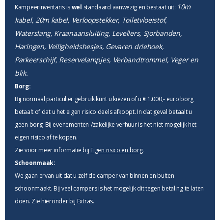
10m
Kampeerinventaris is
wel
standaard aanwezig en bestaat uit:
kabel, 20m kabel, Verloopstekker, Toiletvloeistof,
Waterslang, Kraanaansluiting, Levellers, Sjorbanden,
Haringen, Veiligheidshesjes, Gevaren driehoek,
Parkeerschijf, Reservelampjes, Verbandtrommel, Veger en
blik.
Borg:
Bij normaal particulier gebruik kunt u kiezen of u € 1.000,- euro borg
betaalt of dat u het eigen risico deels afkoopt. In dat geval betaalt u
geen borg. Bij evenementen-/zakelijke verhuur is het niet mogelijk het
eigen risico af te kopen.
Zie voor meer informatie bij
Eigen risico en borg
.
Schoonmaak:
We gaan ervan uit dat u zelf de camper van binnen en buiten
schoonmaakt. Bij veel campers is het mogelijk dit tegen betaling te laten
doen. Zie hieronder bij Extras.