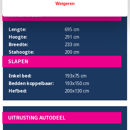
Weigeren
AFMETINGEN
Lengte:
695 cm
Hoogte:
291 cm
Breedte:
233 cm
Stahoogte:
200 cm
SLAPEN
Enkel bed:
193x75 cm
Bedden koppelbaar:
193x150 cm
Hefbed:
200x130 cm
UITRUSTING AUTODEEL