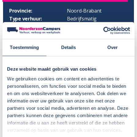
Provincie:
Noord-Brabant
Type verhuur:
Bedrijfsmatig
Huisdieren:
In overleg
Voor meer informatie, zie
Camper huren met hond
BTW aftrekbaar?:
Toestemming
Details
Over
Wisseldag:
Vrijdag
Standaard haaltijd:
16.00 uur
Standaard retourtijd:
09.00 uur
Deze website maakt gebruik van cookies
Plaatsnaam:
Oosterhout
We gebruiken cookies om content en advertenties te
Parkeren eigen auto:
Op terrein verhuurder
personaliseren, om functies voor social media te bieden
en om ons websiteverkeer te analyseren. Ook delen we
informatie over uw gebruik van onze site met onze
partners voor social media, adverteren en analyse. Deze
CAMPER
partners kunnen deze gegevens combineren met andere
informatie die u aan ze heeft verstrekt of die ze hebben
Bouwjaar:
2021
verzameld op basis van uw gebruik van hun services.
Onderstel:
Fiat Ducato