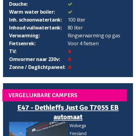
Douche:
Warm water boiler:
Inh. schoonwatertank:
100 liter
Inhoud vuilwatertank:
80 liter
Verwarming:
Ringverwarming op gas
Fietsenrek:
Voor 4 fietsen
TV:
Omvormer naar 230v:
Zonne / Daglichtpaneel:
VERGELIJKBARE CAMPERS
E47 - Dethleffs Just Go T7055 EB
automaat
Wolvega
Friesland