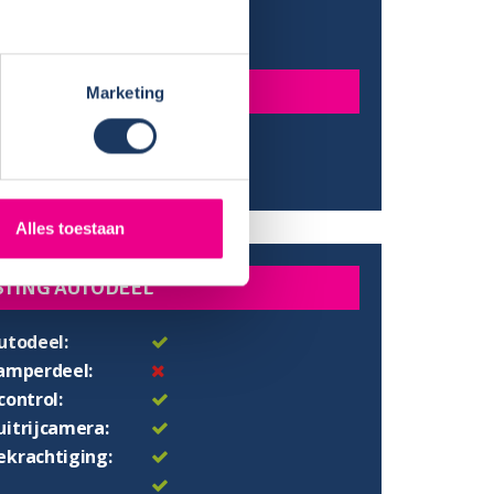
e:
214 cm
gte:
195 cm
N
Marketing
ed:
195x80 cm
 koppelbaar:
195x194 cm
Alles toestaan
STING AUTODEEL
utodeel:
camperdeel:
control:
uitrijcamera:
ekrachtiging: