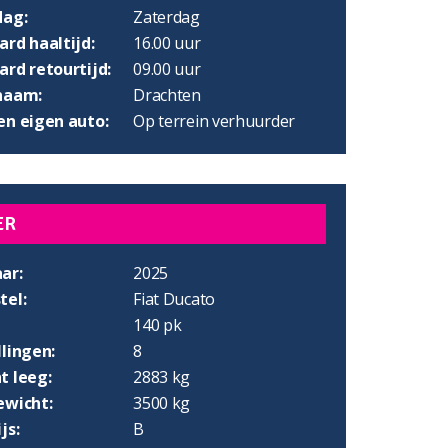
dag:
Zaterdag
rd haaltijd:
16.00 uur
rd retourtijd:
09.00 uur
naam:
Drachten
en eigen auto:
Op terrein verhuurder
ER
ar:
2025
tel:
Fiat Ducato
140 pk
lingen:
8
t leeg:
2883 kg
ewicht:
3500 kg
js:
B