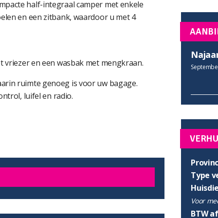
mpacte half-integraal camper met enkele
oelen en een zitbank, waardoor u met 4
AANBI
Najaa
met vriezer en een wasbak met mengkraan.
September
arin ruimte genoeg is voor uw bagage.
trol, luifel en radio.
VERH
Provinc
Type v
Huisdi
Voor mee
BTW af