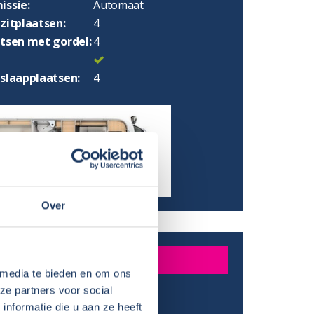
issie:
Automaat
zitplaatsen:
4
atsen met gordel:
4
 slaapplaatsen:
4
Over
INGEN
 media te bieden en om ons
ze partners voor social
:
698 cm
nformatie die u aan ze heeft
:
274 cm