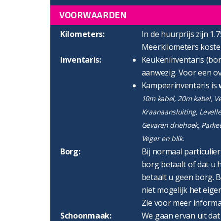
VOORWAARDEN
Kilometers:
In de huurprijs zijn 1.
Meerkilometers kosten
Inventaris:
Keukeninventaris (bord
aanwezig. Voor een ov
Kampeerinventaris is
10m kabel, 20m kabel, Ver
Kraanaansluiting, Levell
Gevaren driehoek, Parke
Veger en blik.
Borg:
Bij normaal particulie
borg betaalt of dat u h
betaalt u geen borg. B
niet mogelijk het eigen
Zie voor meer informa
Schoonmaak:
We gaan ervan uit dat