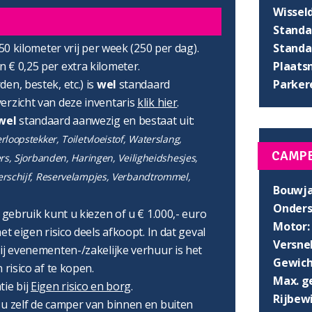
Wissel
Standaa
Standaa
750 kilometer vrij per week (250 per dag).
Plaats
 € 0,25 per extra kilometer.
Parker
en, bestek, etc.) is
wel
standaard
erzicht van deze inventaris
klik hier
.
wel
standaard aanwezig en bestaat uit:
loopstekker, Toiletvloeistof, Waterslang,
CAMP
ers, Sjorbanden, Haringen, Veiligheidshesjes,
erschijf, Reservelampjes, Verbandtrommel,
Bouwja
Onders
r gebruik kunt u kiezen of u € 1.000,- euro
Motor:
et eigen risico deels afkoopt. In dat geval
Versnel
ij evenementen-/zakelijke verhuur is het
Gewich
 risico af te kopen.
Max. g
tie bij
Eigen risico en borg
.
Rijbewi
 u zelf de camper van binnen en buiten