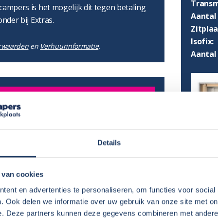
Transm
campers is het mogelijk dit tegen betaling
Aantal 
onder bij Extras.
Zitpla
Isofix:
rwaarden
en
Verhuurinformatie
.
Aantal
lijk:
€ 125,-
per boeking
Details
€ 50,-
per boeking
 van cookies
AFMET
ent en advertenties te personaliseren, om functies voor social
. Ook delen we informatie over uw gebruik van onze site met on
Lengte
e. Deze partners kunnen deze gegevens combineren met andere i
Hoogte