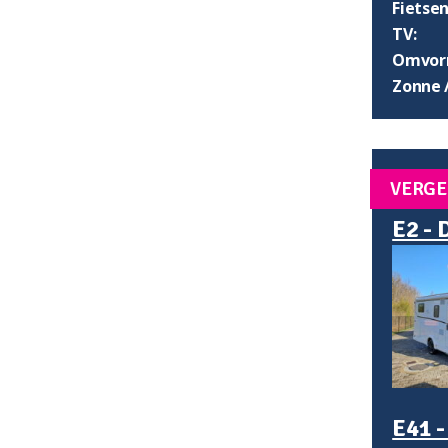
Fietsen
TV:
Omvorm
Zonne 
VERGE
E2 - 
E41 -