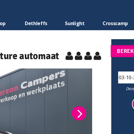
oop
Dethleffs
Sunlight
Crosscamp
BEREK
nture automaat
Deze