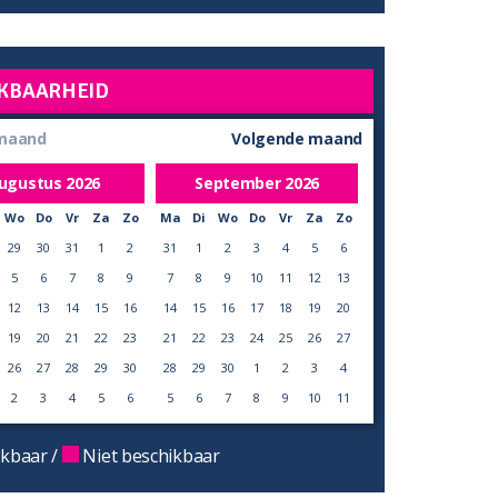
KBAARHEID
 maand
Volgende maand
ugustus
2026
September
2026
Wo
Do
Vr
Za
Zo
Ma
Di
Wo
Do
Vr
Za
Zo
29
30
31
1
2
31
1
2
3
4
5
6
5
6
7
8
9
7
8
9
10
11
12
13
12
13
14
15
16
14
15
16
17
18
19
20
19
20
21
22
23
21
22
23
24
25
26
27
26
27
28
29
30
28
29
30
1
2
3
4
2
3
4
5
6
5
6
7
8
9
10
11
kbaar /
Niet beschikbaar