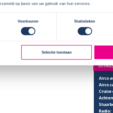
erzameld op basis van uw gebruik van hun services.
Breedt
Stahoo
SLAPE
Voorkeuren
Statistieken
Enkel b
Bedden
Selectie toestaan
UITRU
Airco a
Airco 
Cruise 
Achter
Stuurb
Radio: