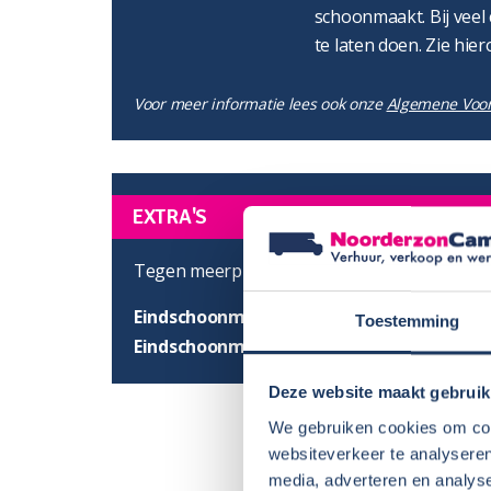
schoonmaakt. Bij veel 
te laten doen. Zie hier
Voor meer informatie lees ook onze
Algemene Voo
EXTRA'S
Tegen meerprijs zijn de volgende extra's moge
Eindschoonmaak binnen- en buitenzijde
Toestemming
Eindschoonmaak buitenzijde
Deze website maakt gebruik
We gebruiken cookies om cont
websiteverkeer te analyseren
media, adverteren en analys