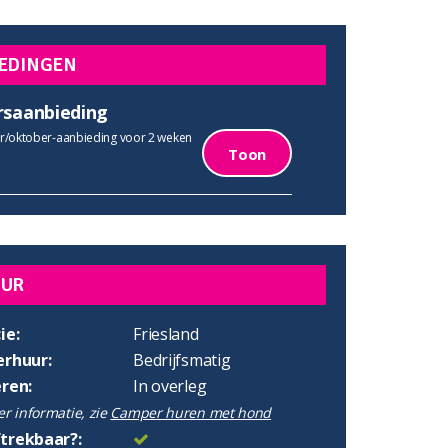
EDINGEN
rsaanbieding
/oktober-aanbieding voor 2 weken
Toon
UUR
ie:
Friesland
erhuur:
Bedrijfsmatig
eren:
In overleg
r informatie, zie
Camper huren met hond
trekbaar?: