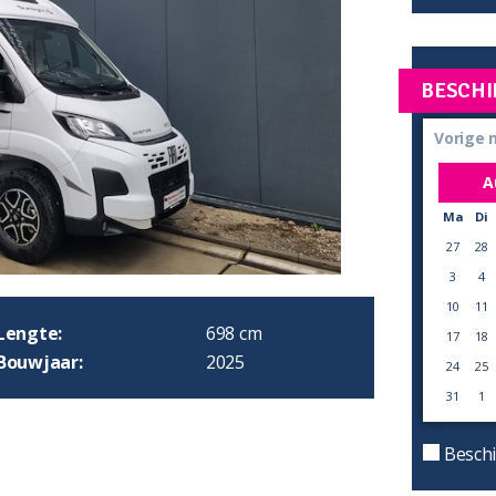
BESCHI
Vorige
A
Ma
Di
27
28
3
4
10
11
Lengte:
698 cm
17
18
Bouwjaar:
2025
24
25
31
1
Beschi