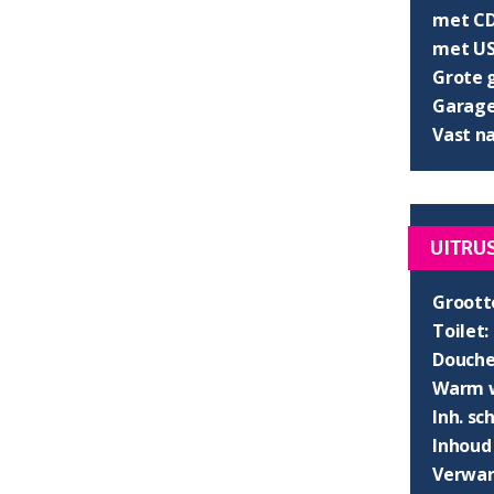
met CD
met US
Grote 
Garage 
Vast n
UITRU
Groott
Toilet:
Douche
Warm w
Inh. s
Inhoud
Verwar