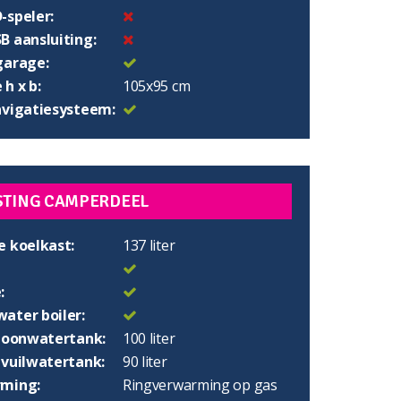
-speler:
B aansluiting:
garage:
h x b:
105x95 cm
avigatiesysteem:
STING CAMPERDEEL
e koelkast:
137 liter
:
ater boiler:
choonwatertank:
100 liter
 vuilwatertank:
90 liter
ming:
Ringverwarming op gas