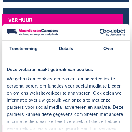
VERHUUR
Provincie:
Noord-Brabant
Type verhuur:
Bedrijfsmatig
Toestemming
Details
Over
Huisdieren:
In overleg
Voor meer informatie, zie
Camper huren met hond
BTW aftrekbaar?:
Deze website maakt gebruik van cookies
Wisseldag:
Vrijdag
We gebruiken cookies om content en advertenties te
Standaard haaltijd:
16.00 uur
personaliseren, om functies voor social media te bieden
Standaard retourtijd:
09.00 uur
en om ons websiteverkeer te analyseren. Ook delen we
Plaatsnaam:
Oosterhout
informatie over uw gebruik van onze site met onze
Parkeren eigen auto:
Op terrein verhuurder
partners voor social media, adverteren en analyse. Deze
partners kunnen deze gegevens combineren met andere
informatie die u aan ze heeft verstrekt of die ze hebben
verzameld op basis van uw gebruik van hun services.
CAMPER