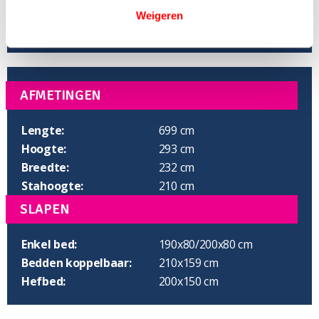
Weigeren
AFMETINGEN
Lengte:
699 cm
Hoogte:
293 cm
Breedte:
232 cm
Stahoogte:
210 cm
SLAPEN
Enkel bed:
190x80/200x80 cm
Bedden koppelbaar:
210x159 cm
Hefbed:
200x150 cm