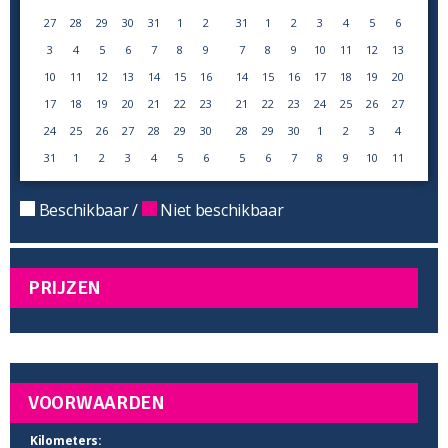
27
28
29
30
31
1
2
31
1
2
3
4
5
6
3
4
5
6
7
8
9
7
8
9
10
11
12
13
10
11
12
13
14
15
16
14
15
16
17
18
19
20
17
18
19
20
21
22
23
21
22
23
24
25
26
27
24
25
26
27
28
29
30
28
29
30
1
2
3
4
31
1
2
3
4
5
6
5
6
7
8
9
10
11
Beschikbaar /
Niet beschikbaar
PRIJZEN
VOORWAARDEN
Kilometers: