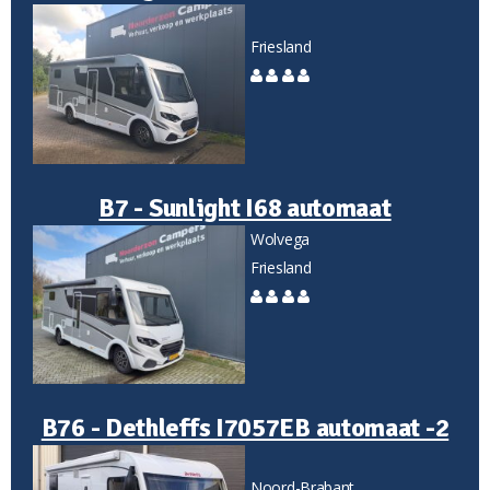
Friesland
B7 - Sunlight I68 automaat
Wolvega
Friesland
B76 - Dethleffs I7057EB automaat -2
Noord-Brabant