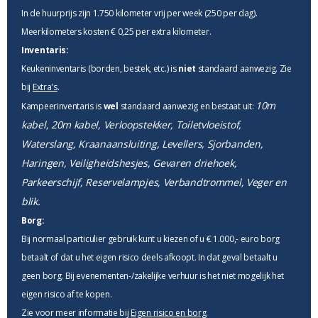
In de huurprijs zijn 1.750 kilometer vrij per week (250 per dag).
Meerkilometers kosten € 0,25 per extra kilometer.
Inventaris:
Keukeninventaris (borden, bestek, etc.) is
niet
standaard aanwezig. Zie
bij
Extra's
.
10m
Kampeerinventaris is
wel
standaard aanwezig en bestaat uit:
kabel, 20m kabel, Verloopstekker, Toiletvloeistof,
Waterslang, Kraanaansluiting, Levellers, Sjorbanden,
Haringen, Veiligheidshesjes, Gevaren driehoek,
Parkeerschijf, Reservelampjes, Verbandtrommel, Veger en
blik.
Borg:
Bij normaal particulier gebruik kunt u kiezen of u € 1.000,- euro borg
betaalt of dat u het eigen risico deels afkoopt. In dat geval betaalt u
geen borg. Bij evenementen-/zakelijke verhuur is het niet mogelijk het
eigen risico af te kopen.
Zie voor meer informatie bij
Eigen risico en borg
.